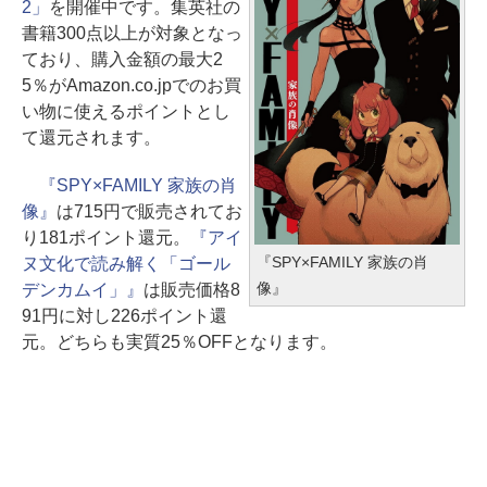
2」
を開催中です。集英社の
書籍300点以上が対象となっ
ており、購入金額の最大2
5％がAmazon.co.jpでのお買
い物に使えるポイントとし
て還元されます。
『SPY×FAMILY 家族の肖
像』
は715円で販売されてお
り181ポイント還元。
『アイ
『SPY×FAMILY 家族の肖
ヌ文化で読み解く「ゴール
像』
デンカムイ」』
は販売価格8
91円に対し226ポイント還
元。どちらも実質25％OFFとなります。