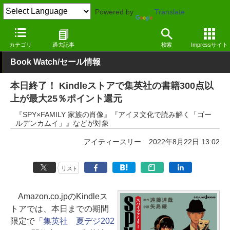
Powered by
Translate
窓の杜
電子書籍・本
漫画
Kindle
カテゴリ
過去記事
検索
Impressサイト
Book Watch/セール情報
本日終了！ Kindleストアで集英社の書籍300点以
上が最大25％ポイント還元
『SPY×FAMILY 家族の肖像』『アイヌ文化で読み解く「ゴー
ルデンカムイ」』などが対象
アイティースリー
2022年8月22日 13:02
リスト
Amazon.co.jpのKindleス
トアでは、本日までの期間
限定で
「集英社 夏デジ202