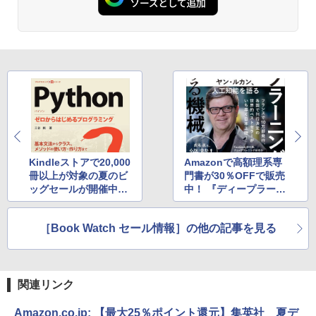
Kindleストアで20,000
Amazonで高額理系専
冊以上が対象の夏のビ
門書が30％OFFで販売
ッグセールが開催中！
中！ 『ディープラーニ
最大50％OFF
ング 学習する機械』
が1,925円
［Book Watch セール情報］の他の記事を見る
関連リンク
Amazon.co.jp: 【最大25％ポイント還元】集英社 夏デ