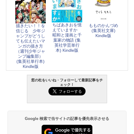
ちばあきおを憶
もものかんづめ
描きたい！！を
えていますか
(集英社文庫)
信じる 少年ジ
昭和と漫画と千
Kindle版
ャンプがどうし
葉家の物語 (集
ても伝えたいマ
英社学芸単行
ンガの描き方
本) Kindle版
（週刊少年ジャ
ンプ編集部）
(集英社単行本)
Kindle版
窓の杜をいいね・フォローして最新記事をチ
ェック！
Google 検索で当サイトの記事を優先表示させる