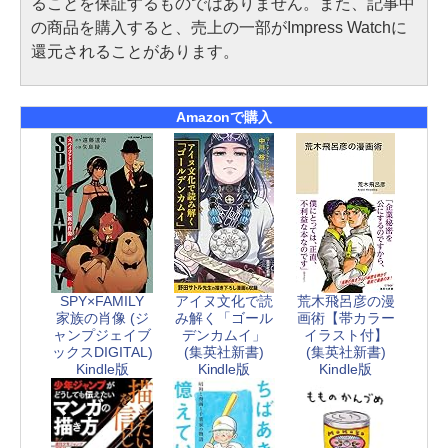
ることを保証するものではありません。また、記事中
の商品を購入すると、売上の一部がImpress Watchに
還元されることがあります。
Amazonで購入
SPY×FAMILY
アイヌ文化で読
荒木飛呂彦の漫
家族の肖像 (ジ
み解く「ゴール
画術【帯カラー
ャンプジェイブ
デンカムイ」
イラスト付】
ックスDIGITAL)
(集英社新書)
(集英社新書)
Kindle版
Kindle版
Kindle版