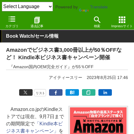
Powered by
Translate
窓の杜
電子書籍・本
ビジネス
Kindle
カテゴリ
過去記事
検索
Impressサイト
Book Watch/セール情報
Amazonでビジネス書3,000冊以上が50％OFFな
ど！ Kindle本ビジネス書キャンペーン開催
『Amazon国内OEM完全ガイド』が55％OFF
アイティースリー
2023年8月25日 17:46
リスト
Amazon.co.jpのKindleス
トアでは現在、9月7日まで
の期間限定で
「Kindle本ビ
ジネス書キャンペーン」
を