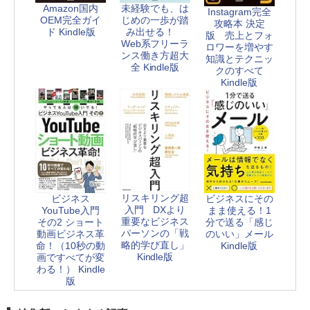
Amazon国内
未経験でも、は
Instagram完全
OEM完全ガイ
じめの一歩が踏
攻略本 決定
ド Kindle版
み出せる！
版 売上とフォ
Web系フリーラ
ロワーを増やす
ンス働き方超大
知識とテクニッ
全 Kindle版
クのすべて
Kindle版
リスキリング超
ビジネス
ビジネスにその
入門 DXより
YouTube入門
まま使える！1
重要なビジネス
その2 ショート
分で送る「感じ
パーソンの「戦
動画ビジネス革
のいい」メール
略的学び直し」
命！（10秒の動
Kindle版
Kindle版
画ですべてが変
わる！） Kindle
版