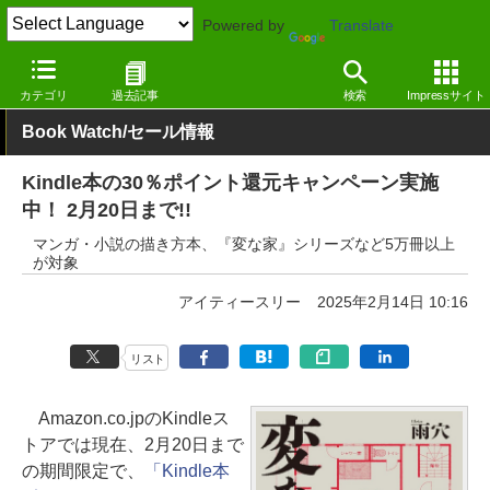
Powered by
Translate
窓の杜
電子書籍・本
小説
Kindle
カテゴリ
過去記事
検索
Impressサイト
Book Watch/セール情報
Kindle本の30％ポイント還元キャンペーン実施
中！ 2月20日まで!!
マンガ・小説の描き方本、『変な家』シリーズなど5万冊以上
が対象
アイティースリー
2025年2月14日 10:16
リスト
Amazon.co.jpのKindleス
トアでは現在、2月20日まで
の期間限定で、
「Kindle本