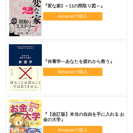
『変な家2 ～11の間取り図～』
『休養学―あなたを疲れから救う』
『【改訂版】本当の自由を手に入れる お
金の大学』