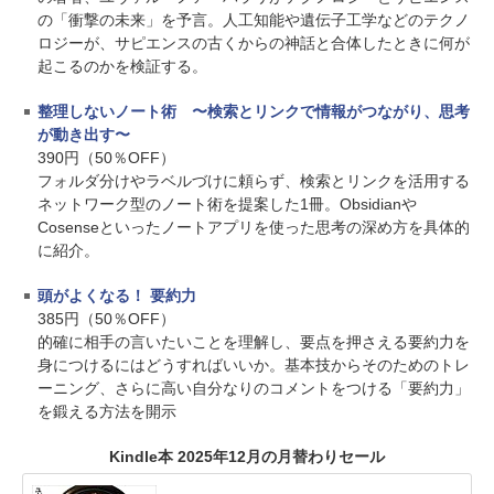
の「衝撃の未来」を予言。人工知能や遺伝子工学などのテクノ
ロジーが、サピエンスの古くからの神話と合体したときに何が
起こるのかを検証する。
整理しないノート術 〜検索とリンクで情報がつながり、思考
が動き出す〜
390円（50％OFF）
フォルダ分けやラベルづけに頼らず、検索とリンクを活用する
ネットワーク型のノート術を提案した1冊。Obsidianや
Cosenseといったノートアプリを使った思考の深め方を具体的
に紹介。
頭がよくなる！ 要約力
385円（50％OFF）
的確に相手の言いたいことを理解し、要点を押さえる要約力を
身につけるにはどうすればいいか。基本技からそのためのトレ
ーニング、さらに高い自分なりのコメントをつける「要約力」
を鍛える方法を開示
Kindle本 2025年12月の月替わりセール