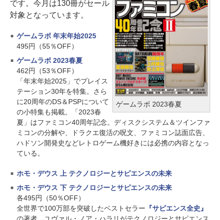
です。今月は130冊がセール
対象となっています。
ゲームラボ 年末年始2025
495円（55％OFF）
ゲームラボ 2023春夏
462円（53％OFF）
「年末年始2025」でプレイス
テーション30年を特集。さら
に20周年のDS＆PSPについて
ゲームラボ 2023春夏
の小特集も掲載。「2023春
夏」はファミコン40周年記念。ディスクシステム＆ツインファ
ミコンの分解や、ドラクエ復活の呪文、ファミコン誌面広告、
ハドソン開発史などレトロゲーム機好きには必携の内容となっ
ている。
ホモ・デウス 上 テクノロジーとサピエンスの未来
ホモ・デウス 下 テクノロジーとサピエンスの未来
各495円（50％OFF）
全世界で100万部を突破したベストセラー
『サピエンス全史』
の著者、ユヴァル・ノア・ハラリがテクノロジーとサピエンス