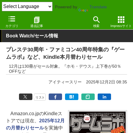
Powered by
Translate
窓の杜
電子書籍・本
ビジネス
Kindle
カテゴリ
過去記事
検索
Impressサイト
Book Watch/セール情報
プレステ30周年・ファミコン40周年特集の『ゲー
ムラボ』など、Kindle本月替わりセール
12月は130冊がセール対象。『ホモ・デウス』上下巻が50％
OFFなど
アイティースリー
2025年12月2日 08:35
リスト
Amazon.co.jpのKindleス
トアでは現在、
2025年12月
の月替わりセール
を実施中