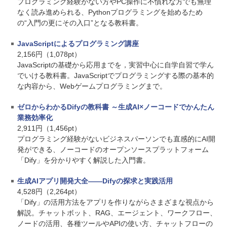
プログラミング経験がない方やPC操作に不慣れな方でも無理
なく読み進められる、Pythonプログラミングを始めるため
の“入門の更にその入口”となる教科書。
JavaScriptによるプログラミング講座
2,156円（1,078pt）
JavaScriptの基礎から応用までを，実習中心に自学自習で学ん
でいける教科書。JavaScriptでプログラミングする際の基本的
な内容から、Webゲームプログラミングまで。
ゼロからわかるDifyの教科書 ～生成AI×ノーコードでかんたん
業務効率化
2,911円（1,456pt）
プログラミング経験がないビジネスパーソンでも直感的にAI開
発ができる、ノーコードのオープンソースプラットフォーム
「Dify」を分かりやすく解説した入門書。
生成AIアプリ開発大全――Difyの探求と実践活用
4,528円（2,264pt）
「Dify」の活用方法をアプリを作りながらさまざまな視点から
解説。チャットボット、RAG、エージェント、ワークフロー、
ノードの活用、各種ツールやAPIの使い方、チャットフローの