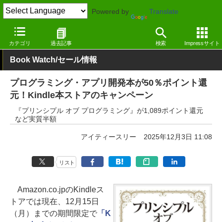
Powered by
Translate
窓の杜
電子書籍・本
プログラミング
Kindle
カテゴリ
過去記事
検索
Impressサイト
Book Watch/セール情報
プログラミング・アプリ開発本が50％ポイント還
元！Kindle本ストアのキャンペーン
『プリンシプル オブ プログラミング』が1,089ポイント還元
など実質半額
アイティースリー
2025年12月3日 11:08
リスト
Amazon.co.jpのKindleス
トアでは現在、12月15日
（月）までの期間限定で
「K