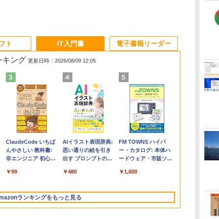
ソフト
IT入門書
電子書籍リーダー
ランキング
更新日時：2026/08/09 12:05
く
Apple 2026
Robloxギフトカード
ClaudeCode いちば
【Amazon.co.jp限
Microsoft Office
AIイラスト表現辞典:
FMV ノートパソコン
Windows版 |
FM TOWNS ハイパ
コ
定
MacBook Air M5チ
- 2,000 Robux 【限
んやさしい 教科書:
定】 HP ノートパソ
Home & Business
思い通りの絵を引き
WE1-K3 (MS 365
Minecraft (マインクラ
ー・カタログ: 本体ハ
ップ搭載13インチノ
定バーチャルアイテ
非エンジニア 初心者
コン 15-fd 15.6イン
2024(最新 永続版)|オ
出す プロンプトの言
Personal/Copilotキー
フト): Java & Bedrock
ードウェア・市販ソフ
ートブック：AIと
ムを含む】 【オンラ
素人 でも安心 使い方
チ 16GBメモリ
ンラインコード
葉 AI画像生成シリー
搭載/Win 11/15.6
Edition | オンラインコ
トウェアのパーフェク
￥278,800
￥3,200
￥99
￥129,800
￥39,582
￥480
￥139,880
￥3,600
￥1,600
Apple Intelligence、
インゲームコード】
マニュアル AI副業に
512GB SSD インテ
版|Windows11、
ズ (はぴーイラスト
型/Core i5/16GB/SSD
ード版
トリストと最新エミュ
イ
13.6インチLiquid
ロブロックス | オン
もコンテンツ作成に
ル Core 5
10/mac対応|PC2台
Labo)
512GB/ホワイト)
レータ紹介
Retinaディスプレ
ラインコード版
もKindle出版にも！
FMVWK3E15W_AZ
mazonランキングをもっと見る
イ、16GBユニファイ
非エンジニアのため
ドメモリ、1TB SSD
のAIコーディング入
ストレージ、12MPセ
門シリーズ