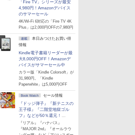
「Fire TV」シリーズが最安
4,980円！Amazonデバイス
のサマーセール
4K/Wi-Fi 6対応の「Fire TV 4K
Plus」は2,000円OFFの7,980円
本日みつけたお買い得
連載
情報
Kindle電子書籍リーダーが最
大8,000円OFF！Amazonデ
バイスがサマーセール中
カラー版「Kindle Colorsoft」が
31,980円。「Kindle
Paperwhite」は5,000円OFF
セール情報
Book Watch
『ドッジ弾子』『新テニスの
王子様』『二階堂地獄ゴル
フ』などが50％還元！
Amazonマンガ週末セール
『リアル』『ハナバス』
『MAJOR 2nd』『オールラウ
ンダー廻』など「アツいスポー