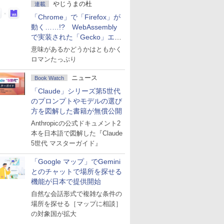
やじうまの杜
連載
「Chrome」で「Firefox」が
動く……!? WebAssembly
で実装された「Gecko」エン
ジン
意味があるかどうかはともかく
ロマンたっぷり
ニュース
Book Watch
「Claude」シリーズ第5世代
のプロンプトやモデルの選び
方を図解した書籍が無償公開
Anthropicの公式ドキュメント2
本を日本語で図解した『Claude
5世代 マスターガイド』
「Google マップ」でGemini
とのチャットで場所を探せる
機能が日本で提供開始
自然な会話形式で複雑な条件の
場所を探せる［マップに相談］
の対象国が拡大