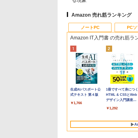
る現象
Amazon 売れ筋ランキング
ノートPC
PC
Amazon IT入門書 の売れ筋
Apple 2026
Robloxギフトカード
生成AIパスポート公
tomtoc 360°保護
Robloxギフトカード
1冊ですべて身につ
MacBook Neo A18
- 800 Robux 【限定
式テキスト 第４版
15.6 16インチ パソ
- 1000 Robux 【限
HTML & CSSとWeb
Proチップ搭載13イ
バーチャルアイテム
ンケース Dell NEC
バーチャルアイテム
デザイン入門講座
￥1,766
ンチノートブック：
を含む】 【オンライ
Lavie ASUS HP
を含む】 【オンライ
［第2版］
￥119,800
￥1,300
￥2,952
￥1,600
￥1,292
AIとApple
ンゲームコード】 ロ
dynabook Lenovo
ンゲームコード】 ロ
Intelligenceのために
ブロックス | オンラ
対応
ブロックス |オンラ
設計、Liquid Retina
インコード版
ンコード版
A
ディスプレイ、8GB
ユニファイドメモ
リ、256GB SSDスト