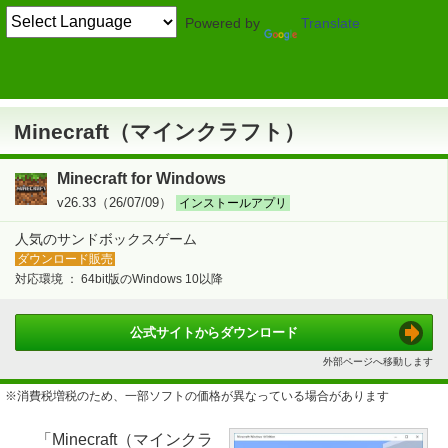
Powered by
Translate
TOP
ゲーム
> 冒険・作戦系
シミュレーション
Minecraft（マインクラフト）
Minecraft（マインクラフト）
Minecraft for Windows
v26.33（26/07/09）
インストールアプリ
人気のサンドボックスゲーム
ダウンロード販売
対応環境 ：
64bit版のWindows 10以降
公式サイトから
ダウンロード
外部ページへ移動します
※消費税増税のため、一部ソフトの価格が異なっている場合があります
「Minecraft（マインクラ