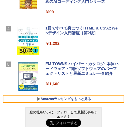
めのAIコーディング入門シリーズ
Apple 2026 MacBook Air M5チップ搭載
ラインコード版
13インチノートブック：AIとApple Intell
igence、13.6インチLiquid Retinaディ
￥99
￥3,200
スプレイ、16GBユニファイドメモリ、1
TB SSDストレージ、12MPセンターフレ
ームカメラ、日本語キーボード、Touch I
1冊ですべて身につくHTML & CSSとWe
Robloxギフトカード - 1000 Robux 【限
D - シルバー
bデザイン入門講座［第2版］
定バーチャルアイテムを含む】 【オンラ
インゲームコード】 ロブロックス |オン
￥261,414
ラインコード版
￥1,292
￥1,600
【Amazon.co.jp限定】 HP ノートパソコ
ン 15-fd 15.6インチ 16GBメモリ 512GB
FM TOWNS ハイパー・カタログ: 本体ハ
SSD インテル Core 5
ードウェア・市販ソフトウェアのパーフ
Windows版 | Minecraft (マインクラフ
ェクトリストと最新エミュレータ紹介
ト): Java & Bedrock Edition | オンライ
￥129,800
ンコード版
￥1,600
￥3,600
FMV ノートパソコン WE1-K3 (MS 365 P
ersonal/Copilotキー搭載/Win 11/15.6型/
Amazonランキングをもっと見る
Core i5/16GB/SSD 512GB/ホワイト) FM
VWK3E15W_AZ
窓の杜をいいね・フォローして最新記事をチ
ェック！
￥139,880
Amazon Kindle Paperwhite (16GB) 7イ