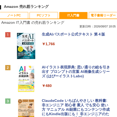
Amazon 売れ筋ランキング
ノートPC
PCソフト
IT入門書
電子書籍リーダー
Amazon IT入門書 の売れ筋ランキング
更新日時：2026/08/07 18:05
Apple 2026 MacBook Neo A18 Proチッ
Robloxギフトカード - 800 Robux 【限
生成AIパスポート公式テキスト 第４版
プ搭載13インチノートブック：AIとAppl
定バーチャルアイテムを含む】 【オンラ
e Intelligence、Liquid Retinaディスプ
インゲームコード】 ロブロックス | オン
￥1,766
レイ、8GBメモリ、512GB SSD、1080p
ラインコード版
FaceTime HDカメラ、Touch ID - インデ
ィゴ + 3年延長 AppleCare+ for 13インチ
￥1,300
MacBook Neo(A18 Pro)|ダウンロード版
AIイラスト表現辞典: 思い通りの絵を引き
￥162,598
出す プロンプトの言葉 AI画像生成シリー
Microsoft Office Home & Business 202
ズ (はぴーイラストLabo)
4(最新 永続版)|オンラインコード版|Wind
ows11、10/mac対応|PC2台
tomtoc 360°保護 15.6 16インチ パソコ
￥480
ンケース Dell NEC Lavie ASUS HP dyna
￥39,582
book Lenovo対応
ClaudeCode いちばんやさしい 教科書:
￥2,952
非エンジニア 初心者 素人 でも安心 使い
Robloxギフトカード - 2,000 Robux 【限
方 マニュアル AI副業にもコンテンツ作成
定バーチャルアイテムを含む】 【オンラ
にもKindle出版にも！ 非エンジニアのた
インゲームコード】 ロブロックス | オン