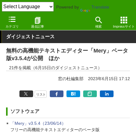
Powered by
Translate
窓の杜
その他の話題
トピック
アップデート
カテゴリ
過去記事
検索
Impressサイト
ダイジェストニュース
無料の高機能テキストエディター「Mery」ベータ
版v3.5.4が公開 ほか
21件を掲載（6月15日のダイジェストニュース）
窓の杜編集部
2023年6月15日 17:12
リスト
ソフトウェア
「Mery」v3.5.4（23/06/14）
フリーの高機能テキストエディターのベータ版