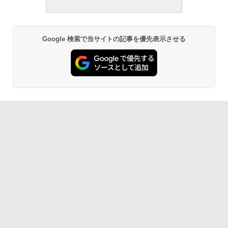
ンチディスプレイ、色調調節ライト、12
週間持続バッテリー、広告なし、ブラッ
ク
￥22,980
Google 検索で当サイトの記事を優先表示させる
Amazon Kindle - 目に優しい、かさばら
ない、大きな画面で読みやすい、6週間持
続バッテリー、6インチディスプレイ電子
書籍リーダー、ブラック、16GB、広告な
し
￥16,980
Kindle Paperwhite シグニチャーエディ
ション (32GB) 7インチディスプレイ、明
るさ自動調整、色調調節ライト、12週間
持続バッテリー、広告なし、メタリック
ブラック
￥27,980