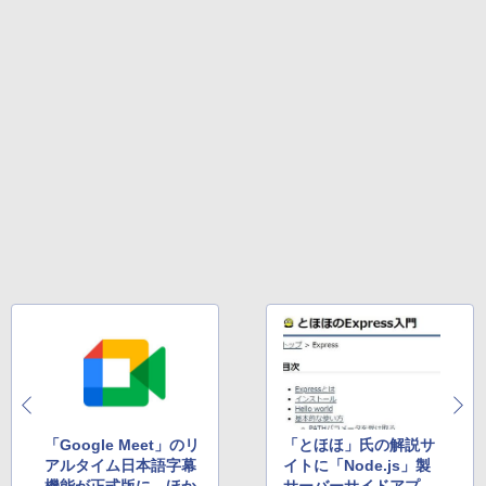
Amazon Kindle Colorsoft | 16GBストレ
ージ、防水、7インチカラーディスプレ
イ、色調調節ライト、最大8週間持続バッ
テリー、広告無し、ブラック (2025年発
売)
￥31,980
New Amazon Kindle Scribe Colorsoft |
11インチカラーディスプレイ、64GBスト
レージ、ノート機能搭載、明るさ自動調
整、色調調節ライト、プレミアムペン付
き、グラファイト
￥115,980
「Google Meet」のリ
「とほほ」氏の解説サ
アルタイム日本語字幕
イトに「Node.js」製