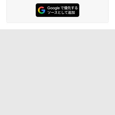
非エンジニア 初心者 素人 でも安心 使い
方 マニュアル AI副業にもコンテンツ作成
Robloxギフトカード - 1000 Robux 【限
にもKindle出版にも！ 非エンジニアのた
定バーチャルアイテムを含む】 【オンラ
Amazon Kindle Colorsoft | 16GBストレ
めのAIコーディング入門シリーズ
インゲームコード】 ロブロックス |オン
ージ、防水、7インチカラーディスプレ
ラインコード版
イ、色調調節ライト、最大8週間持続バッ
￥99
テリー、広告無し、ブラック (2025年発
売)
￥1,600
￥31,980
AIイラスト表現辞典: 思い通りの絵を引き
出す プロンプトの言葉 AI画像生成シリー
Microsoft Office Home & Business 202
ズ (はぴーイラストLabo)
4(最新 永続版)|オンラインコード版|Wind
ows11、10/mac対応|PC2台
New Amazon Kindle Scribe Colorsoft |
￥480
11インチカラーディスプレイ、64GBスト
レージ、ノート機能搭載、明るさ自動調
￥39,582
整、色調調節ライト、プレミアムペン付
き、グラファイト
FM TOWNS ハイパー・カタログ: 本体ハ
ードウェア・市販ソフトウェアのパーフ
Windows版 | Minecraft (マインクラフ
￥115,980
ェクトリストと最新エミュレータ紹介
ト): Java & Bedrock Edition | オンライ
ンコード版
￥1,600
XTEINK X3 電子書籍リーダー 3.7インチ
￥3,600
E-Ink搭載 58g軽量 カードサイズ 16GB内
蔵 SD対応 ミストレグレー
￥12,900