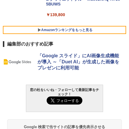
5BUWS
￥139,800
Amazonランキングをもっと見る
編集部のおすすめ記事
Robloxギフトカード - 800 Robux 【限
生成AIパスポート公式テキスト 第４版
Kindle Paperwhite シグニチャーエディ
「Google スライド」にAI画像生成機能
定バーチャルアイテムを含む】 【オンラ
ション (32GB) 7インチディスプレイ、明
が導入 ～「Duet AI」が生成した画像を
インゲームコード】 ロブロックス | オン
るさ自動調整、色調調節ライト、12週間
￥1,766
プレゼンに利用可能
ラインコード版
持続バッテリー、広告なし、メタリック
ブラック
￥1,300
￥-
1冊ですべて身につくHTML & CSSとWe
窓の杜をいいね・フォローして最新記事をチ
ェック！
bデザイン入門講座［第2版］
Robloxギフトカード - 2,000 Robux 【限
定バーチャルアイテムを含む】 【オンラ
Amazon Kindle Paperwhite (16GB) 7イ
インゲームコード】 ロブロックス | オン
ンチディスプレイ、色調調節ライト、12
￥1,292
ラインコード版
週間持続バッテリー、広告なし、ブラッ
ク
￥3,200
￥-
ClaudeCode いちばんやさしい 教科書:
Google 検索で当サイトの記事を優先表示させる