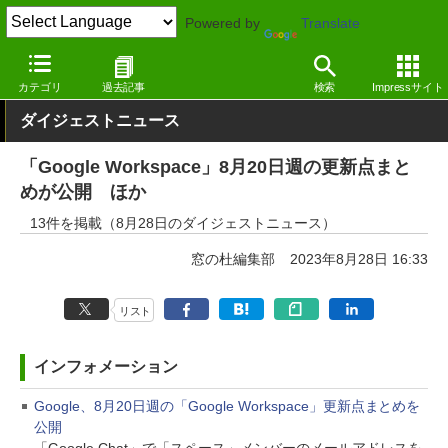
Powered by
Translate
窓の杜
その他の話題
トピック
アップデート
カテゴリ
過去記事
検索
Impressサイト
ダイジェストニュース
「Google Workspace」8月20日週の更新点まと
めが公開 ほか
13件を掲載（8月28日のダイジェストニュース）
窓の杜編集部
2023年8月28日 16:33
リスト
インフォメーション
Google、8月20日週の「Google Workspace」更新点まとめを
公開