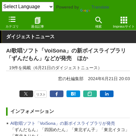
Powered by
Translate
窓の杜
その他の話題
トピック
アップデート
カテゴリ
過去記事
検索
Impressサイト
ダイジェストニュース
AI歌唱ソフト「VoiSona」の新ボイスライブラリ
「ずんだもん」などが発売 ほか
19件を掲載（6月21日のダイジェストニュース）
窓の杜編集部
2024年6月21日 20:03
リスト
インフォメーション
AI歌唱ソフト「VoiSona」の新ボイスライブラリが発売
「ずんだもん」「四国めたん」「東北ずん子」「東北イタコ」