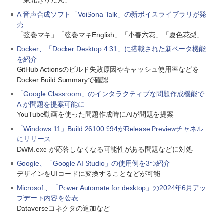
「東北きりたん」
AI音声合成ソフト「VoiSona Talk」の新ボイスライブラリが発
売
「弦巻マキ」「弦巻マキEnglish」「小春六花」「夏色花梨」
Docker、「Docker Desktop 4.31」に搭載された新ベータ機能
を紹介
GitHub Actionsのビルド失敗原因やキャッシュ使用率などを
Docker Build Summaryで確認
「Google Classroom」のインタラクティブな問題作成機能で
AIが問題を提案可能に
YouTube動画を使った問題作成時にAIが問題を提案
「Windows 11」Build 26100.994がRelease Previewチャネル
にリリース
DWM.exe が応答しなくなる可能性がある問題などに対処
Google、「Google AI Studio」の使用例を3つ紹介
デザインをUIコードに変換することなどが可能
Microsoft、「Power Automate for desktop」の2024年6月アッ
プデート内容を公表
Dataverseコネクタの追加など