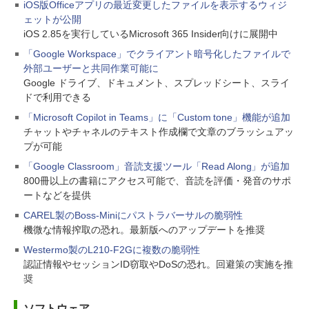
iOS版Officeアプリの最近変更したファイルを表示するウィジ
ェットが公開
iOS 2.85を実行しているMicrosoft 365 Insider向けに展開中
「Google Workspace」でクライアント暗号化したファイルで
外部ユーザーと共同作業可能に
Google ドライブ、ドキュメント、スプレッドシート、スライ
ドで利用できる
「Microsoft Copilot in Teams」に「Custom tone」機能が追加
チャットやチャネルのテキスト作成欄で文章のブラッシュアッ
プが可能
「Google Classroom」音読支援ツール「Read Along」が追加
800冊以上の書籍にアクセス可能で、音読を評価・発音のサポ
ートなどを提供
CAREL製のBoss-Miniにパストラバーサルの脆弱性
機微な情報搾取の恐れ。最新版へのアップデートを推奨
Westermo製のL210-F2Gに複数の脆弱性
認証情報やセッションID窃取やDoSの恐れ。回避策の実施を推
奨
ソフトウェア