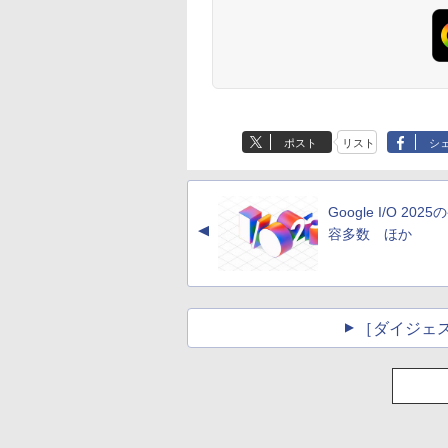
ポスト
リスト
シ
Google I/O 202
▲
容多数 ほか
［ダイジェ