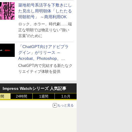
築地初号系活字を下敷きにし
た見出し用明朝体「したたる
明朝初号」 ～商用利用OK
ロック、ホラー、時代劇……端
正な明朝では物足りない“強い
言葉”のために
「ChatGPT向けアドビプラ
グイン」がリリース ～
Acrobat、Photoshop、
Premiereなどの機能を1つの
ChatGPT内で完結する新たなク
プラグインに統合
リエイティブ体験を提供
Impress Watchシリーズ 人気記事
時間
24時間
1週間
1カ月
もっと見る