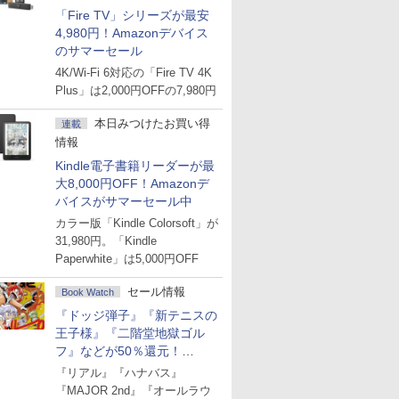
「Fire TV」シリーズが最安
4,980円！Amazonデバイス
のサマーセール
4K/Wi-Fi 6対応の「Fire TV 4K
Plus」は2,000円OFFの7,980円
本日みつけたお買い得
連載
情報
Kindle電子書籍リーダーが最
大8,000円OFF！Amazonデ
バイスがサマーセール中
カラー版「Kindle Colorsoft」が
31,980円。「Kindle
Paperwhite」は5,000円OFF
セール情報
Book Watch
『ドッジ弾子』『新テニスの
王子様』『二階堂地獄ゴル
フ』などが50％還元！
Amazonマンガ週末セール
『リアル』『ハナバス』
『MAJOR 2nd』『オールラウ