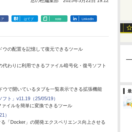
窓の杜編集部
2025年5月22日 19:12
ェア
はてブ
note
LinkedIn
ドウの配置を記憶して復元できるツール
の代わりに利用できるファイル暗号化・復号ソフト
）
のウィンドウで開いているタブを一覧表示できる拡張機能
最
フト」v11.19（25/05/19）
文書ファイルを簡単に変換できるツール
/21）
e」における「Docker」の開発エクスペリエンス向上させる