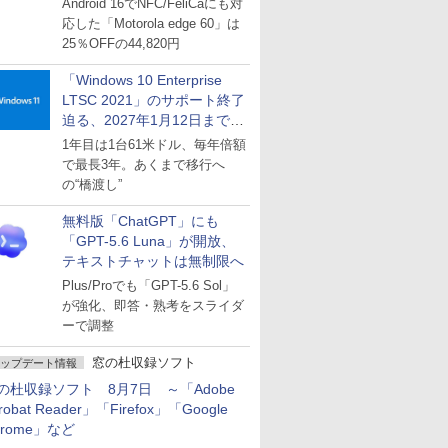
Android 16でNFC/FeliCaにも対
応した「Motorola edge 60」は
25％OFFの44,820円
「Windows 10 Enterprise
LTSC 2021」のサポート終了
迫る、2027年1月12日まで
～ESUは9月1日から販売
1年目は1台61米ドル、毎年倍額
で最長3年。あくまで移行へ
の“橋渡し”
無料版「ChatGPT」にも
「GPT-5.6 Luna」が開放、
テキストチャットは無制限へ
Plus/Proでも「GPT-5.6 Sol」
が強化、即答・熟考をスライダ
ーで調整
窓の杜収録ソフト
ップデート情報
の杜収録ソフト 8月7日 ～「Adobe
robat Reader」「Firefox」「Google
hrome」など