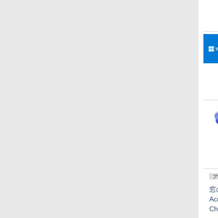
ア
窓
Ac
C