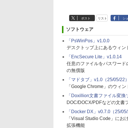
ポスト
リスト
シ
ソフトウェア
「PsWinPos」v1.0.0
デスクトップ上にあるウィン
「EncSecure Lite」v1.0.14
任意のファイルをパスワード
の無償版
「マドタブ」v1.0（25/05/22
「Google Chrome」
「Doxillion文書ファイル変換ソ
DOC/DOCX/PDFなどの
「Docker DX」v0.7.0（25/05
「Visual Studio Cod
拡張機能