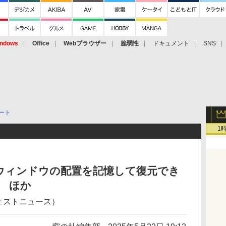
ndows
Office
Webブラウザー
脆弱性
ドキュメント
SNS
ート
1
ウィンドウの配置を記憶して復元でき
.0 ほか
ジェストニュース）