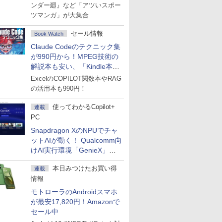
ンダー廻』など「アツいスポー
ツマンガ」が大集合
セール情報
Book Watch
Claude Codeのテクニック集
が990円から！MPEG技術の
解説本も安い、「Kindle本サ
マーセール」第2弾開始！
ExcelのCOPILOT関数本やRAG
の活用本も990円！
使ってわかるCopilot+
連載
PC
Snapdragon XのNPUでチャ
ットAIが動く！ Qualcomm向
けAI実行環境「GenieX」を
試してみた
本日みつけたお買い得
連載
情報
モトローラのAndroidスマホ
が最安17,820円！Amazonで
セール中