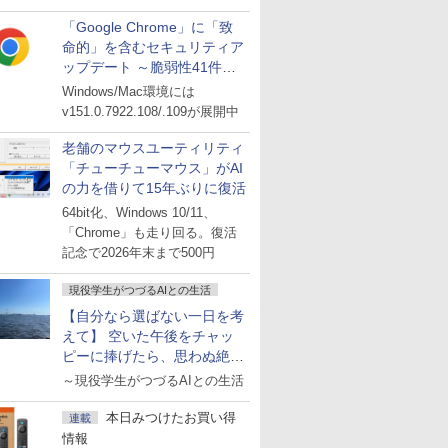
「Google Chrome」に「致
命的」を含むセキュリティア
ップデート ～脆弱性41件に
対処
Windows/Mac環境には
v151.0.7922.108/.109が展開中
老舗のマウスユーティリティ
「チューチューマウス」がAI
の力を借りて15年ぶりに復活
64bit化、Windows 10/11、
「Chrome」も走り回る。復活
記念で2026年末まで500円
現役学生がつづるAIとの生活
【自分なら選ばない一日を考
えて】 空いた午後をチャッ
ピーに捧げたら、思わぬ絶景
に出会った話
～現役学生がつづるAIとの生活
本日みつけたお買い得
連載
情報