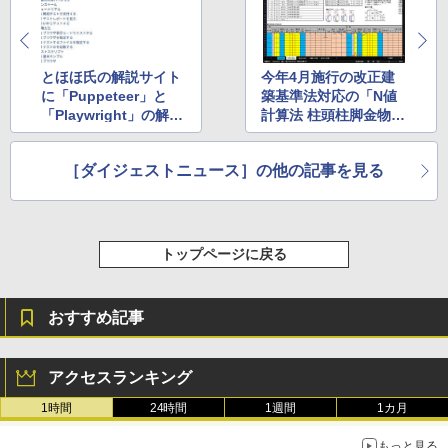
とほほ氏の解説サイト
今年4月施行の改正建
に「Puppeteer」と
築基準法対応の「N値
「Playwright」の解説
計算法 柱頭柱脚金物算
が追加 ほか
定ツール」v1.01 ほ
か
［ダイジェストニュース］の他の記事を見る
トップページに戻る
おすすめ記事
アクセスランキング
1時間
24時間
1週間
1カ月
もっと見る