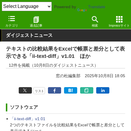
Powered by
Translate
窓の杜
その他の話題
トピック
アップデート
カテゴリ
過去記事
検索
Impressサイト
ダイジェストニュース
テキストの比較結果をExcelで帳票と差分として表
示できる「ii-text-diff」v1.01 ほか
12件を掲載（10月8日のダイジェストニュース）
窓の杜編集部
2025年10月8日 18:05
リスト
ソフトウェア
「ii-text-diff」v1.01
2つのテキストファイルを比較結果をExcelで帳票と差分として