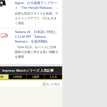
Agent」の大規模アップデー
ト「The Herald Release」が
公開
自然な対話でタスクを依頼、デ
スクトップアプリ・CLIも大き
く強化
Sakana AI、日本語に特化し
たLLM API「Sakana
Namazu」を提供開始
「Kimi K2.6」をベースに日本
固有の文脈に対する高い理解力
を獲得
Impress Watchシリーズ 人気記事
時間
24時間
1週間
1カ月
もっと見る