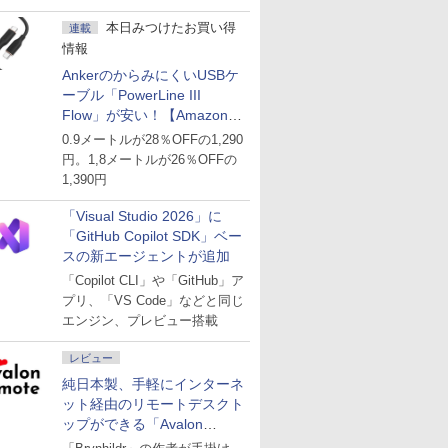
ど
本日みつけたお買い得
連載
情報
AnkerのからみにくいUSBケ
ーブル「PowerLine III
Flow」が安い！【Amazon暮
らし応援サマーSale】
0.9メートルが28％OFFの1,290
円。1,8メートルが26％OFFの
1,390円
「Visual Studio 2026」に
「GitHub Copilot SDK」ベー
スの新エージェントが追加
「Copilot CLI」や「GitHub」ア
プリ、「VS Code」などと同じ
エンジン、プレビュー搭載
レビュー
純日本製、手軽にインターネ
ット経由のリモートデスクト
ップができる「Avalon
remote」