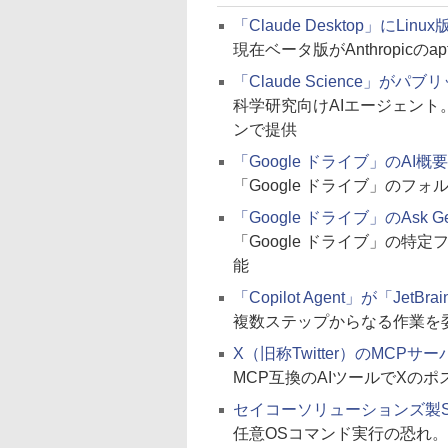
「Claude Desktop」にLinu
現在ベータ版がAnthropic
「Claude Science」が
科学研究向けAIエージェント。macOS
ンで提供
「Google ドライブ」のA
「Google ドライブ」の
「Google ドライブ」のAs
「Google ドライブ」の
能
「Copilot Agent」が「JetBra
複数ステップからなる作業を
X（旧称Twitter）のMCPサ
MCP互換のAIツールでXの
セイコーソリューションズ製SkyBr
任意OSコマンド実行の恐れ