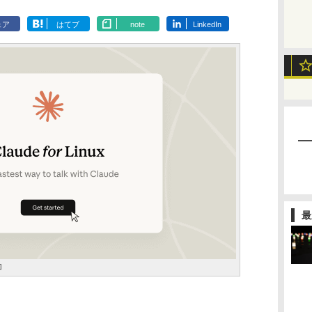
ェア
はてブ
note
LinkedIn
最
加