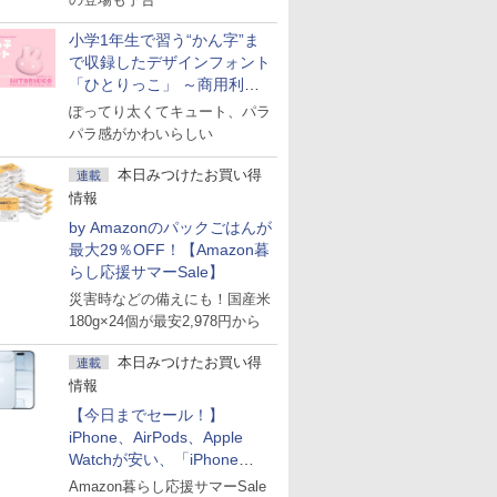
小学1年生で習う“かん字”ま
で収録したデザインフォント
「ひとりっこ」 ～商用利用
OK
ぽってり太くてキュート、パラ
パラ感がかわいらしい
本日みつけたお買い得
連載
情報
by Amazonのパックごはんが
最大29％OFF！【Amazon暮
らし応援サマーSale】
災害時などの備えにも！国産米
180g×24個が最安2,978円から
本日みつけたお買い得
連載
情報
【今日までセール！】
iPhone、AirPods、Apple
Watchが安い、「iPhone
Air」256GB版が139,800円な
Amazon暮らし応援サマーSale