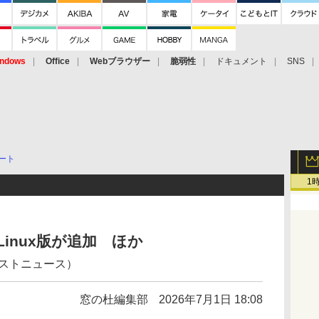
ndows
Office
Webブラウザー
脆弱性
ドキュメント
SNS
ート
1
」にLinux版が追加 ほか
ェストニュース）
窓の杜編集部
2026年7月1日 18:08