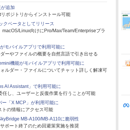
x版が追加
のaptリポジトリからインストール可能
パブリックベータとしてリリース
/Linux向けにPro/Max/Team/Enterpriseプラ
I概要がモバイルアプリで利用可能に
フォルダーやファイルの概要を自然言語で引き出せる
k Gemini機能がモバイルアプリで利用可能に
特定フォルダー・ファイルについてチャット詳しく解凍可
ins AI Assistant」で利用可能に
委任し、ユーザーと反復作業を行うことが可能
ーバー「X MCP」が利用可能に
ポストの情報にアクセス可能
idge MB-A100/MB-A110に脆弱性
。サポート終了のため回避策実施を推奨