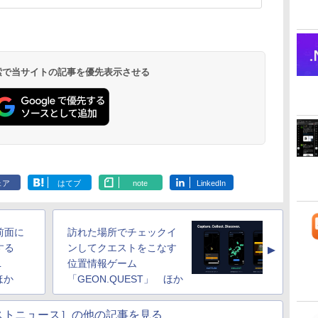
 検索で当サイトの記事を優先表示させる
ェア
はてブ
note
LinkedIn
前面に
訪れた場所でチェックイ
する
ンしてクエストをこなす
▲
L
位置情報ゲーム
 ほか
「GEON.QUEST」 ほか
ストニュース］の他の記事を見る