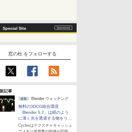
Special Site
窓の杜 をフォローする
新記事
Blender ウォッチング
連載
無料の3DCG統合環境
「Blender 5.2」は紙のよう
に薄く光を透過する物をリア
ルに表現
Cyclesはテクスチャキャッシュ
でメモリ使用量の削減が可能