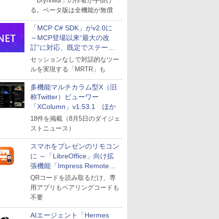
「Brynhildr」の作者が手掛け
る。ベータ版は全機能が無償
「MCP C# SDK」がv2.0に
～MCP登場以来“最大の改
訂”に対応、既定でステート
レスへ
セッションなしで対話的なツー
ルを実現する「MRTR」も
多機能マルチカラム型X（旧
称Twitter）ビューワー
「XColumn」v1.53.1 ほか
18件を掲載（8月5日のダイジェ
ストニュース）
スマホをプレゼンのリモコン
に ～「LibreOffice」向け拡
張機能「Impress Remote」
が公開
QRコードを読み取るだけ、専
用アプリもペアリングコードも
不要
AIエージェント「Hermes