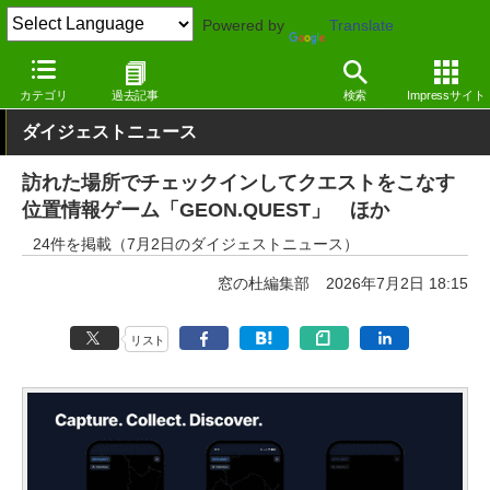
Powered by
Translate
窓の杜
その他の話題
トピック
アップデート
カテゴリ
過去記事
検索
Impressサイト
ダイジェストニュース
訪れた場所でチェックインしてクエストをこなす
位置情報ゲーム「GEON.QUEST」 ほか
24件を掲載（7月2日のダイジェストニュース）
窓の杜編集部
2026年7月2日 18:15
リスト