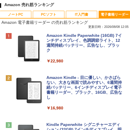
Amazon 売れ筋ランキング
ノートPC
PCソフト
IT入門書
電子書籍リーダー
Amazon 電子書籍リーダー の売れ筋ランキング
更新日時：2026/08/08 12:05
Apple 2026 MacBook Neo A18 Proチッ
Robloxギフトカード - 800 Robux 【限
生成AIパスポート公式テキスト 第４版
Amazon Kindle Paperwhite (16GB) 7イ
プ搭載13インチノートブック：AIとAppl
定バーチャルアイテムを含む】 【オンラ
ンチディスプレイ、色調調節ライト、12
e Intelligenceのために設計、Liquid Ret
インゲームコード】 ロブロックス | オン
週間持続バッテリー、広告なし、ブラッ
￥1,766
inaディスプレイ、8GBユニファイドメモ
ラインコード版
ク
リ、256GB SSDストレージ、1080p Fac
eTime HDカメラ - インディゴ
￥1,300
￥22,980
￥119,800
AIイラスト表現辞典: 思い通りの絵を引き
出す プロンプトの言葉 AI画像生成シリー
Robloxギフトカード - 1000 Robux 【限
Amazon Kindle - 目に優しい、かさばら
ズ (はぴーイラストLabo)
定バーチャルアイテムを含む】 【オンラ
ない、大きな画面で読みやすい、6週間持
tomtoc 360°保護 15.6 16インチ パソコ
インゲームコード】 ロブロックス |オン
続バッテリー、6インチディスプレイ電子
ンケース Dell NEC Lavie ASUS HP dyna
ラインコード版
書籍リーダー、ブラック、16GB、広告な
￥480
book Lenovo対応
し
￥1,600
￥2,952
￥16,980
ClaudeCode いちばんやさしい 教科書:
非エンジニア 初心者 素人 でも安心 使い
方 マニュアル AI副業にもコンテンツ作成
Microsoft Office Home & Business 202
にもKindle出版にも！ 非エンジニアのた
Apple 2026 MacBook Air M5チップ搭載
4(最新 永続版)|オンラインコード版|Wind
Kindle Paperwhite シグニチャーエディ
めのAIコーディング入門シリーズ
13インチノートブック：AIとApple Intell
ows11、10/mac対応|PC2台
ション (32GB) 7インチディスプレイ、明