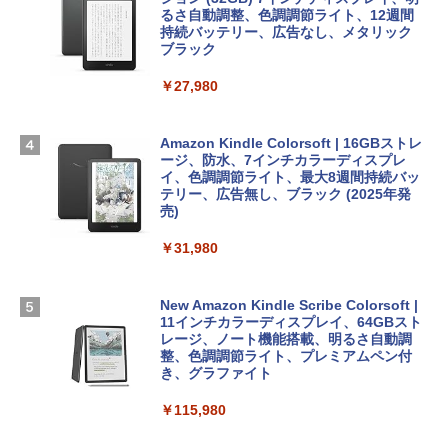
igence、13.6インチLiquid Retinaディ
るさ自動調整、色調調節ライト、12週間
スプレイ、16GBユニファイドメモリ、1
持続バッテリー、広告なし、メタリック
￥99
￥39,582
TB SSDストレージ、12MPセンターフレ
ブラック
ームカメラ、日本語キーボード、Touch I
D - シルバー
￥27,980
1冊ですべて身につくHTML & CSSとWe
Robloxギフトカード - 2,000 Robux 【限
bデザイン入門講座［第2版］
定バーチャルアイテムを含む】 【オンラ
￥261,414
インゲームコード】 ロブロックス | オン
ラインコード版
Amazon Kindle Colorsoft | 16GBストレ
￥1,292
ージ、防水、7インチカラーディスプレ
【Amazon.co.jp限定】 HP ノートパソコ
イ、色調調節ライト、最大8週間持続バッ
￥3,200
ン 15-fd 15.6インチ 16GBメモリ 512GB
テリー、広告無し、ブラック (2025年発
SSD インテル Core 5
売)
FM TOWNS ハイパー・カタログ: 本体ハ
ードウェア・市販ソフトウェアのパーフ
Windows版 | Minecraft (マインクラフ
￥129,800
￥31,980
ェクトリストと最新エミュレータ紹介
ト): Java & Bedrock Edition | オンライ
ンコード版
￥1,600
FMV ノートパソコン WE1-K3 (MS 365 P
New Amazon Kindle Scribe Colorsoft |
￥3,600
ersonal/Copilotキー搭載/Win 11/15.6型/
11インチカラーディスプレイ、64GBスト
Core i5/16GB/SSD 512GB/ホワイト) FM
レージ、ノート機能搭載、明るさ自動調
VWK3E15W_AZ
整、色調調節ライト、プレミアムペン付
き、グラファイト
￥139,880
￥115,980