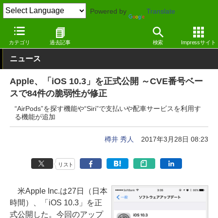
Powered by
Translate
窓の杜
システム・ファイル
システム
Mac
カテゴリ
過去記事
検索
Impressサイト
ニュース
Apple、「iOS 10.3」を正式公開 ～CVE番号ベー
スで84件の脆弱性が修正
“AirPods”を探す機能や“Siri”で支払いや配車サービスを利用す
る機能が追加
樽井 秀人
2017年3月28日 08:23
リスト
米Apple Inc.は27日（日本
時間）、「iOS 10.3」を正
式公開した。今回のアップ