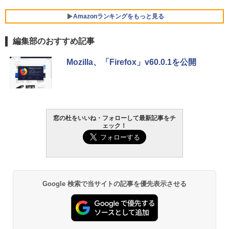
Amazonランキングをもっと見る
編集部のおすすめ記事
Robloxギフトカード - 800 Robux 【限
生成AIパスポート公式テキスト 第４版
Amazon Kindle Paperwhite (16GB) 7イ
Mozilla、「Firefox」v60.0.1を公開
定バーチャルアイテムを含む】 【オンラ
ンチディスプレイ、色調調節ライト、12
インゲームコード】 ロブロックス | オン
週間持続バッテリー、広告なし、ブラッ
￥1,766
ラインコード版
ク
￥1,300
￥27,980
窓の杜をいいね・フォローして最新記事をチ
AIイラスト表現辞典: 思い通りの絵を引き
ェック！
出す プロンプトの言葉 AI画像生成シリー
Microsoft Office Home & Business 202
Amazon Kindle - 目に優しい、かさばら
ズ (はぴーイラストLabo)
4(最新 永続版)|オンラインコード版|Wind
ない、大きな画面で読みやすい、6週間持
ows11、10/mac対応|PC2台
続バッテリー、6インチディスプレイ電子
書籍リーダー、ブラック、16GB、広告な
￥480
し
￥39,582
Google 検索で当サイトの記事を優先表示させる
￥19,980
ClaudeCode いちばんやさしい 教科書:
非エンジニア 初心者 素人 でも安心 使い
Robloxギフトカード - 2,000 Robux 【限
方 マニュアル AI副業にもコンテンツ作成
定バーチャルアイテムを含む】 【オンラ
にもKindle出版にも！ 非エンジニアのた
インゲームコード】 ロブロックス | オン
Kindle Paperwhite シグニチャーエディ
めのAIコーディング入門シリーズ
ラインコード版
ション (32GB) 7インチディスプレイ、明