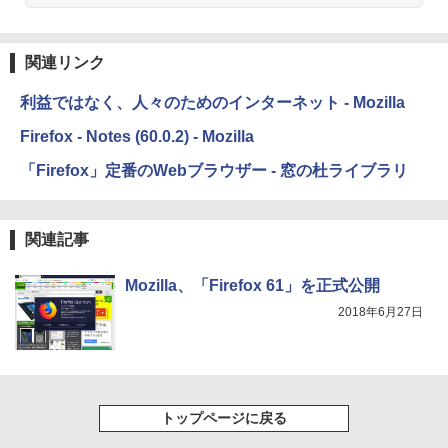
るさ自動調整、色調調節ライト、12週間
持続バッテリー、広告なし、メタリック
￥99
￥3,200
ブラック
関連リンク
￥32,980
FM TOWNS ハイパー・カタログ: 本体ハ
Robloxギフトカード - 1000 Robux 【限
ードウェア・市販ソフトウェアのパーフ
定バーチャルアイテムを含む】 【オンラ
利益ではなく、人々のためのインターネット - Mozilla
ェクトリストと最新エミュレータ紹介
インゲームコード】 ロブロックス |オン
ラインコード版
Amazon Kindle Colorsoft | 16GBストレ
Firefox - Notes (60.0.2) - Mozilla
ージ、防水、7インチカラーディスプレ
￥1,600
イ、色調調節ライト、最大8週間持続バッ
「Firefox」定番のWebブラウザー - 窓の杜ライブラリ
￥1,600
テリー、広告無し、ブラック (2025年発
売)
1冊ですべて身につくHTML & CSSとWe
bデザイン入門講座［第2版］
Microsoft Office Home 2024(最新 永続
関連記事
￥39,980
版)|オンラインコード版|Windows11、1
0/mac対応|PC2台
￥2,326
Mozilla、「Firefox 61」を正式公開
New Amazon Kindle Scribe Colorsoft |
￥37,224
2018年6月27日
11インチカラーディスプレイ、64GBスト
レージ、ノート機能搭載、明るさ自動調
整、色調調節ライト、プレミアムペン付
き、グラファイト
￥115,980
トップページに戻る