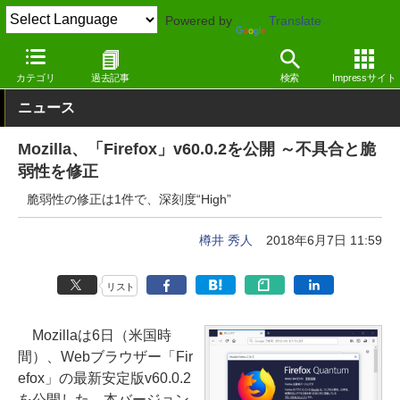
Powered by
Translate
窓の杜
セキュリティ
脆弱性
Windows
カテゴリ
過去記事
検索
Impressサイト
ニュース
Mozilla、「Firefox」v60.0.2を公開 ～不具合と脆
弱性を修正
脆弱性の修正は1件で、深刻度“High”
樽井 秀人
2018年6月7日 11:59
リスト
Mozillaは6日（米国時
間）、Webブラウザー「Fir
efox」の最新安定版v60.0.2
を公開した。本バージョン