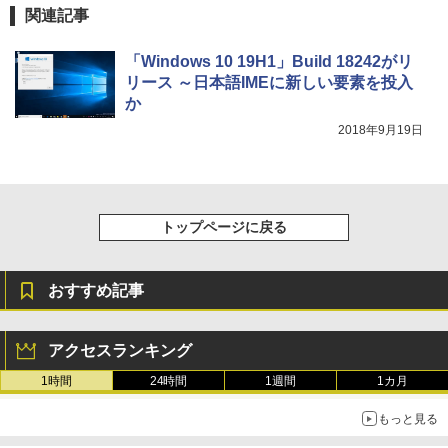
Robloxギフトカード - 10,000 Robux
￥31,980
ェクトリストと最新エミュレータ紹介
関連記事
【限定バーチャルアイテムを含む】 【オ
ンラインゲームコード】 ロブロックス |
￥1,600
オンラインコード版
「Windows 10 19H1」Build 18242がリ
New Amazon Kindle Scribe Colorsoft |
リース ～日本語IMEに新しい要素を投入
11インチカラーディスプレイ、64GBスト
￥14,500
レージ、ノート機能搭載、明るさ自動調
か
整、色調調節ライト、プレミアムペン付
2018年9月19日
き、グラファイト
￥115,980
トップページに戻る
おすすめ記事
アクセスランキング
1時間
24時間
1週間
1カ月
もっと見る