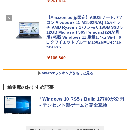
￥261,414
【Amazon.co.jp限定】ASUS ノートパソ
コン Vivobook 15 M1502NAQ 15.6イン
チ AMD Ryzen 7 170 メモリ16GB SSD 5
12GB Microsoft 365 Personal (24か月
版) 搭載 Windows 11 重量1.7kg Wi-Fi 6
E クワイエットブルー M1502NAQ-R716
5BUWS
￥109,800
Amazonランキングをもっと見る
編集部のおすすめ記事
Robloxギフトカード - 800 Robux 【限
生成AIパスポート公式テキスト 第４版
Amazon Kindle - 目に優しい、かさばら
「Windows 10 RS5」Build 17760が公開
定バーチャルアイテムを含む】 【オンラ
ない、大きな画面で読みやすい、6週間持
～テンセント製ゲームと完全互換
インゲームコード】 ロブロックス | オン
続バッテリー、6インチディスプレイ電子
￥1,766
ラインコード版
書籍リーダー、マッチャ、16GB、広告な
し
￥1,300
￥16,980