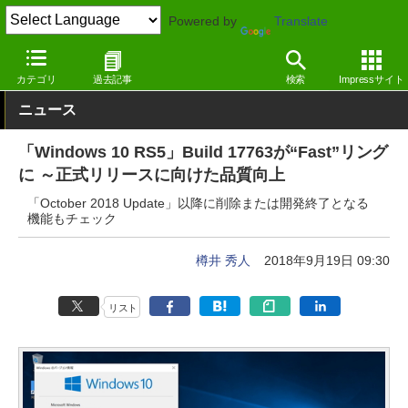
Powered by
Translate
窓の杜
システム・ファイル
システム
Windows
カテゴリ
過去記事
検索
Impressサイト
ニュース
「Windows 10 RS5」Build 17763が“Fast”リング
に ～正式リリースに向けた品質向上
「October 2018 Update」以降に削除または開発終了となる
機能もチェック
樽井 秀人
2018年9月19日 09:30
リスト