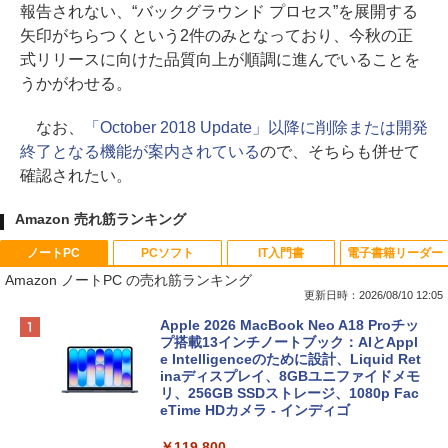
報告されない、“バックグラウンド プロセス”を展開する
矢印がちらつくという2件のみとなっており、今秋の正
式リリースに向けた品質向上が順調に進んでいることを
うかがわせる。
なお、
「October 2018 Update」以降に削除または開発
終了となる機能が案内されている
ので、そちらも併せて
確認されたい。
Amazon 売れ筋ランキング
ノートPC
PCソフト
IT入門書
電子書籍リーダー
Amazon ノートPC の売れ筋ランキング
更新日時：2026/08/10 12:05
Apple 2026 MacBook Neo A18 Proチッ
プ搭載13インチノートブック：AIとAppl
e Intelligenceのために設計、Liquid Ret
inaディスプレイ、8GBユニファイドメモ
リ、256GB SSDストレージ、1080p Fac
eTime HDカメラ - インディゴ
￥119,800