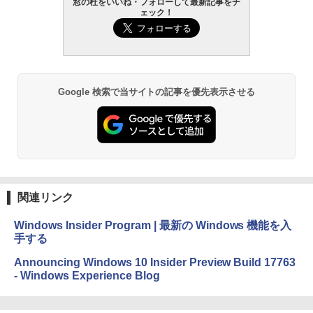
窓の杜をいいね・フォローして最新記事をチ
1冊ですべて身につくHTML & CSSとWe
ェック！
bデザイン入門講座［第2版］
Robloxギフトカード - 2,000 Robux 【限
定バーチャルアイテムを含む】 【オンラ
Kindle Paperwhite シグニチャーエディ
インゲームコード】 ロブロックス | オン
ション (32GB) 7インチディスプレイ、明
￥1,292
ラインコード版
るさ自動調整、色調調節ライト、12週間
持続バッテリー、広告なし、メタリック
ブラック
￥3,200
Google 検索で当サイトの記事を優先表示させる
ClaudeCode いちばんやさしい 教科書:
￥27,980
非エンジニア 初心者 素人 でも安心 使い
方 マニュアル AI副業にもコンテンツ作成
Robloxギフトカード - 1000 Robux 【限
にもKindle出版にも！ 非エンジニアのた
定バーチャルアイテムを含む】 【オンラ
めのAIコーディング入門シリーズ
インゲームコード】 ロブロックス |オン
Amazon Kindle Paperwhite (16GB) 7イ
ラインコード版
ンチディスプレイ、色調調節ライト、12
￥99
週間持続バッテリー、広告なし、ブラッ
ク
￥1,600
関連リンク
￥22,980
AIイラスト表現辞典: 思い通りの絵を引き
出す プロンプトの言葉 AI画像生成シリー
Microsoft Office Home & Business 202
Windows Insider Program | 最新の Windows 機能を入
ズ (はぴーイラストLabo)
4(最新 永続版)|オンラインコード版|Wind
手する
ows11、10/mac対応|PC2台
Amazon Kindle Colorsoft | 16GBストレ
￥480
ージ、防水、7インチカラーディスプレ
Announcing Windows 10 Insider Preview Build 17763
イ、色調調節ライト、最大8週間持続バッ
￥39,582
- Windows Experience Blog
テリー、広告無し、ブラック (2025年発
売)
FM TOWNS ハイパー・カタログ: 本体ハ
ードウェア・市販ソフトウェアのパーフ