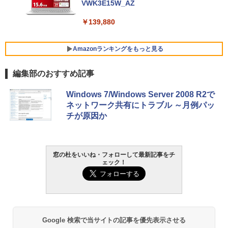
VWK3E15W_AZ
￥139,880
Amazonランキングをもっと見る
編集部のおすすめ記事
Robloxギフトカード - 800 Robux 【限
生成AIパスポート公式テキスト 第４版
Amazon Kindle Paperwhite (16GB) 7イ
Windows 7/Windows Server 2008 R2で
定バーチャルアイテムを含む】 【オンラ
ンチディスプレイ、色調調節ライト、12
ネットワーク共有にトラブル ～月例パッ
インゲームコード】 ロブロックス | オン
週間持続バッテリー、広告なし、ブラッ
￥1,766
チが原因か
ラインコード版
ク
￥1,300
￥22,980
AIイラスト表現辞典: 思い通りの絵を引き
窓の杜をいいね・フォローして最新記事をチ
ェック！
出す プロンプトの言葉 AI画像生成シリー
Robloxギフトカード - 1000 Robux 【限
Amazon Kindle - 目に優しい、かさばら
ズ (はぴーイラストLabo)
定バーチャルアイテムを含む】 【オンラ
ない、大きな画面で読みやすい、6週間持
インゲームコード】 ロブロックス |オン
続バッテリー、6インチディスプレイ電子
ラインコード版
書籍リーダー、マッチャ、16GB、広告な
￥480
し
￥1,600
￥16,980
ClaudeCode いちばんやさしい 教科書:
Google 検索で当サイトの記事を優先表示させる