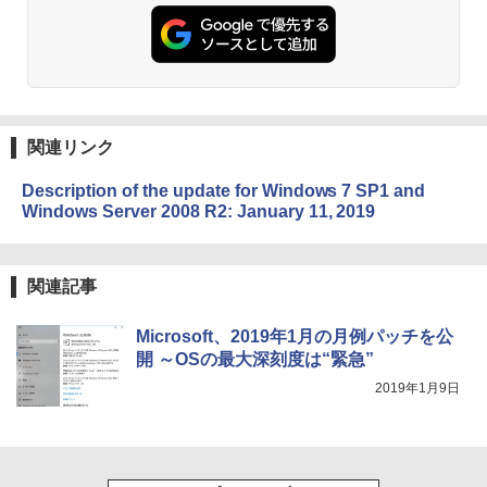
非エンジニア 初心者 素人 でも安心 使い
方 マニュアル AI副業にもコンテンツ作成
Microsoft Office Home & Business 202
にもKindle出版にも！ 非エンジニアのた
4(最新 永続版)|オンラインコード版|Wind
Kindle Paperwhite シグニチャーエディ
めのAIコーディング入門シリーズ
ows11、10/mac対応|PC2台
ション (32GB) 7インチディスプレイ、明
るさ自動調整、色調調節ライト、12週間
持続バッテリー、広告なし、メタリック
￥99
￥39,582
ブラック
関連リンク
￥27,980
1冊ですべて身につくHTML & CSSとWe
Robloxギフトカード - 2,000 Robux 【限
bデザイン入門講座［第2版］
定バーチャルアイテムを含む】 【オンラ
Description of the update for Windows 7 SP1 and
インゲームコード】 ロブロックス | オン
Windows Server 2008 R2: January 11, 2019
ラインコード版
Amazon Kindle Colorsoft | 16GBストレ
￥1,292
ージ、防水、7インチカラーディスプレ
イ、色調調節ライト、最大8週間持続バッ
￥3,200
テリー、広告無し、ブラック (2025年発
関連記事
売)
FM TOWNS ハイパー・カタログ: 本体ハ
ードウェア・市販ソフトウェアのパーフ
Windows版 | Minecraft (マインクラフ
￥31,980
ェクトリストと最新エミュレータ紹介
Microsoft、2019年1月の月例パッチを公
ト): Java & Bedrock Edition | オンライ
ンコード版
開 ～OSの最大深刻度は“緊急”
￥1,600
2019年1月9日
New Amazon Kindle Scribe Colorsoft |
￥3,600
11インチカラーディスプレイ、64GBスト
レージ、ノート機能搭載、明るさ自動調
整、色調調節ライト、プレミアムペン付
き、グラファイト