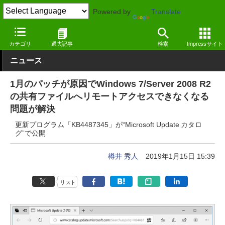
Powered by
Translate
窓の杜
システム・ファイル
システム
Windows
カテゴリ
過去記事
検索
Impressサイト
ニュース
1月のパッチが原因でWindows 7/Server 2008 R2
の共有ファイルへリモートアクセスできなくなる
問題が解決
更新プログラム「KB4487345」が“Microsoft Update カタロ
グ”で公開
樽井 秀人
2019年1月15日 15:39
リスト