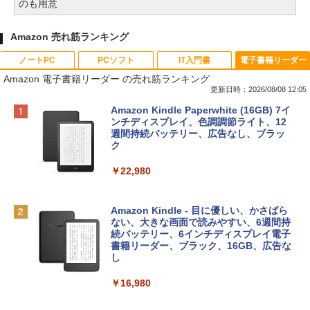
のも用意
Amazon 売れ筋ランキング
ノートPC
PCソフト
IT入門書
電子書籍リーダー
Amazon 電子書籍リーダー の売れ筋ランキング
更新日時：2026/08/08 12:05
Apple 2026 MacBook Neo A18 Proチッ
Robloxギフトカード - 800 Robux 【限
生成AIパスポート公式テキスト 第４版
Amazon Kindle Paperwhite (16GB) 7イ
プ搭載13インチノートブック：AIとAppl
定バーチャルアイテムを含む】 【オンラ
ンチディスプレイ、色調調節ライト、12
e Intelligenceのために設計、Liquid Ret
インゲームコード】 ロブロックス | オン
週間持続バッテリー、広告なし、ブラッ
￥1,766
inaディスプレイ、8GBユニファイドメモ
ラインコード版
ク
リ、256GB SSDストレージ、1080p Fac
eTime HDカメラ - インディゴ
￥1,300
￥22,980
￥119,800
AIイラスト表現辞典: 思い通りの絵を引き
出す プロンプトの言葉 AI画像生成シリー
Robloxギフトカード - 1000 Robux 【限
Amazon Kindle - 目に優しい、かさばら
ズ (はぴーイラストLabo)
定バーチャルアイテムを含む】 【オンラ
ない、大きな画面で読みやすい、6週間持
tomtoc 360°保護 15.6 16インチ パソコ
インゲームコード】 ロブロックス |オン
続バッテリー、6インチディスプレイ電子
ンケース Dell NEC Lavie ASUS HP dyna
ラインコード版
書籍リーダー、ブラック、16GB、広告な
￥480
book Lenovo対応
し
￥1,600
￥2,952
￥16,980
ClaudeCode いちばんやさしい 教科書:
非エンジニア 初心者 素人 でも安心 使い
方 マニュアル AI副業にもコンテンツ作成