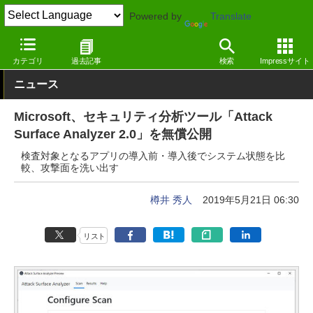
Powered by
Translate
窓の杜
セキュリティ
セキュリティ
Windows
カテゴリ
過去記事
検索
Impressサイト
ニュース
Microsoft、セキュリティ分析ツール「Attack
Surface Analyzer 2.0」を無償公開
検査対象となるアプリの導入前・導入後でシステム状態を比
較、攻撃面を洗い出す
樽井 秀人
2019年5月21日 06:30
リスト