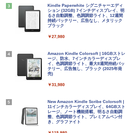
Microsoft Office Home & Business 202
にもKindle出版にも！ 非エンジニアのた
Apple 2026 MacBook Air M5チップ搭載
4(最新 永続版)|オンラインコード版|Wind
Kindle Paperwhite シグニチャーエディ
めのAIコーディング入門シリーズ
13インチノートブック：AIとApple Intell
ows11、10/mac対応|PC2台
ション (32GB) 7インチディスプレイ、明
igence、13.6インチLiquid Retinaディ
るさ自動調整、色調調節ライト、12週間
スプレイ、16GBユニファイドメモリ、1
持続バッテリー、広告なし、メタリック
￥99
￥39,582
TB SSDストレージ、12MPセンターフレ
ブラック
ームカメラ、日本語キーボード、Touch I
D - シルバー
￥27,980
1冊ですべて身につくHTML & CSSとWe
Robloxギフトカード - 2,000 Robux 【限
bデザイン入門講座［第2版］
定バーチャルアイテムを含む】 【オンラ
￥261,414
インゲームコード】 ロブロックス | オン
ラインコード版
Amazon Kindle Colorsoft | 16GBストレ
￥1,292
ージ、防水、7インチカラーディスプレ
【Amazon.co.jp限定】 HP ノートパソコ
イ、色調調節ライト、最大8週間持続バッ
￥3,200
ン 15-fd 15.6インチ 16GBメモリ 512GB
テリー、広告無し、ブラック (2025年発
SSD インテル Core 5
売)
FM TOWNS ハイパー・カタログ: 本体ハ
ードウェア・市販ソフトウェアのパーフ
Windows版 | Minecraft (マインクラフ
￥129,800
￥31,980
ェクトリストと最新エミュレータ紹介
ト): Java & Bedrock Edition | オンライ
ンコード版
￥1,600
FMV ノートパソコン WE1-K3 (MS 365 P
New Amazon Kindle Scribe Colorsoft |
￥3,600
ersonal/Copilotキー搭載/Win 11/15.6型/
11インチカラーディスプレイ、64GBスト
Core i5/16GB/SSD 512GB/ホワイト) FM
レージ、ノート機能搭載、明るさ自動調
VWK3E15W_AZ
整、色調調節ライト、プレミアムペン付
き、グラファイト
￥139,880
￥115,980