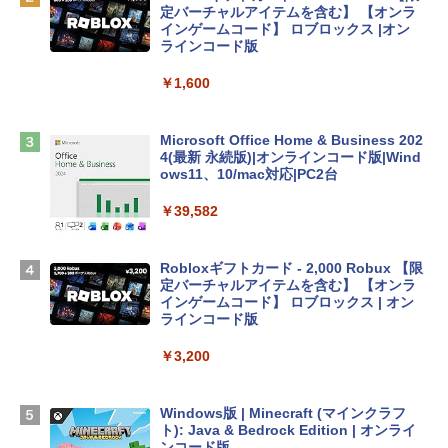
定バーチャルアイテムを含む】 【オンラ
インゲームコード】 ロブロックス |オン
tomtoc 360°保護 15.6 16インチ パソコ
ラインコード版
ンケース Dell NEC Lavie ASUS HP dyna
book Lenovo対応
￥1,600
￥2,952
Microsoft Office Home & Business 202
4(最新 永続版)|オンラインコード版|Wind
Apple 2026 MacBook Air M5チップ搭載
ows11、10/mac対応|PC2台
13インチノートブック：AIとApple Intell
igence、13.6インチLiquid Retinaディ
￥39,582
スプレイ、16GBユニファイドメモリ、1
TB SSDストレージ、12MPセンターフレ
ームカメラ、日本語キーボード、Touch I
Robloxギフトカード - 2,000 Robux 【限
D - シルバー
定バーチャルアイテムを含む】 【オンラ
インゲームコード】 ロブロックス | オン
￥261,414
ラインコード版
￥3,200
【Amazon.co.jp限定】 HP ノートパソコ
ン 15-fd 15.6インチ 16GBメモリ 512GB
SSD インテル Core 5
Windows版 | Minecraft (マインクラフ
ト): Java & Bedrock Edition | オンライ
￥129,800
ンコード版