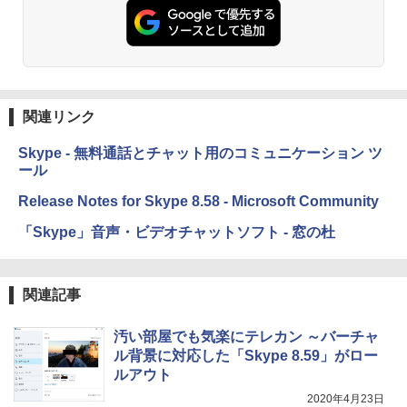
方 マニュアル AI副業にもコンテンツ作成
にもKindle出版にも！ 非エンジニアのた
Kindle Paperwhite シグニチャーエディ
めのAIコーディング入門シリーズ
ション (32GB) 7インチディスプレイ、明
るさ自動調整、色調調節ライト、12週間
持続バッテリー、広告なし、メタリック
￥99
ブラック
関連リンク
￥27,980
1冊ですべて身につくHTML & CSSとWe
bデザイン入門講座［第2版］
Skype - 無料通話とチャット用のコミュニケーション ツ
ール
Amazon Kindle Colorsoft | 16GBストレ
￥1,292
ージ、防水、7インチカラーディスプレ
Release Notes for Skype 8.58 - Microsoft Community
イ、色調調節ライト、最大8週間持続バッ
テリー、広告無し、ブラック (2025年発
「Skype」音声・ビデオチャットソフト - 窓の杜
売)
FM TOWNS ハイパー・カタログ: 本体ハ
ードウェア・市販ソフトウェアのパーフ
￥31,980
ェクトリストと最新エミュレータ紹介
関連記事
￥1,600
New Amazon Kindle Scribe Colorsoft |
汚い部屋でも気楽にテレカン ～バーチャ
11インチカラーディスプレイ、64GBスト
レージ、ノート機能搭載、明るさ自動調
ル背景に対応した「Skype 8.59」がロー
整、色調調節ライト、プレミアムペン付
ルアウト
き、グラファイト
2020年4月23日