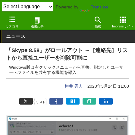
Powered by
Translate
窓の杜
インターネット
SNS・コミュニティ
Windows
カテゴリ
過去記事
検索
Impressサイト
ニュース
「Skype 8.58」がロールアウト ～［連絡先］リス
トから直接ユーザーを削除可能に
Windows版は右クリックメニューから直接、指定したユーザ
ーへファイルを共有する機能を導入
樽井 秀人
2020年3月24日 11:00
リスト