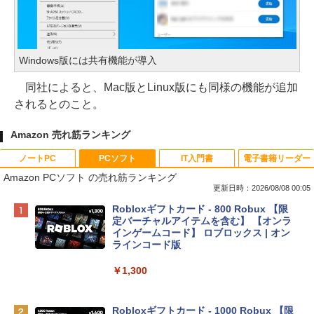
Windows版には共有機能が導入
同社によると、Mac版とLinux版にも同様の機能が追加
されるとのこと。
Amazon 売れ筋ランキング
ノートPC
PCソフト
IT入門書
電子書籍リーダー
Amazon PCソフト の売れ筋ランキング
更新日時：2026/08/08 00:05
Apple 2026 MacBook Neo A18 Proチッ
Robloxギフトカード - 800 Robux 【限
プ搭載13インチノートブック：AIとAppl
定バーチャルアイテムを含む】 【オンラ
e Intelligence、Liquid Retinaディスプ
インゲームコード】 ロブロックス | オン
レイ、8GBメモリ、512GB SSD、1080p
ラインコード版
FaceTime HDカメラ、Touch ID - インデ
ィゴ + 3年延長 AppleCare+ for 13インチ
￥1,300
MacBook Neo(A18 Pro)|ダウンロード版
￥162,598
Robloxギフトカード - 1000 Robux 【限