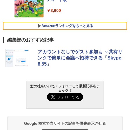
￥3,600
FMV ノートパソコン WE1-K3 (MS 365 P
ersonal/Copilotキー搭載/Win 11/15.6型/
Core i5/16GB/SSD 512GB/ホワイト) FM
Amazonランキングをもっと見る
VWK3E15W_AZ
編集部のおすすめ記事
￥139,880
生成AIパスポート公式テキスト 第４版
Amazon Kindle Paperwhite (16GB) 7イ
アカウントなしでゲスト参加も ～共有リ
ンチディスプレイ、色調調節ライト、12
ンクで簡単に会議へ招待できる「Skype
週間持続バッテリー、広告なし、ブラッ
￥1,766
8.55」
ク
￥22,980
AIイラスト表現辞典: 思い通りの絵を引き
窓の杜をいいね・フォローして最新記事をチ
ェック！
出す プロンプトの言葉 AI画像生成シリー
Amazon Kindle - 目に優しい、かさばら
ズ (はぴーイラストLabo)
ない、大きな画面で読みやすい、6週間持
続バッテリー、6インチディスプレイ電子
書籍リーダー、ブラック、16GB、広告な
￥480
し
￥16,980
ClaudeCode いちばんやさしい 教科書:
Google 検索で当サイトの記事を優先表示させる
非エンジニア 初心者 素人 でも安心 使い