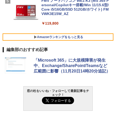
FMV ノートパソコン WE1-K3 (MS 365 P
ersonal/Copilotキー搭載/Win 11/15.6型/
Core i5/16GB/SSD 512GB/ホワイト) FM
VWK3E15W_AZ
￥119,800
Amazonランキングをもっと見る
編集部のおすすめ記事
Xbox プリペイドカード 10,000円 デジタ
生成AIパスポート公式テキスト 第４版
Amazon Kindle Paperwhite (16GB) 7イ
「Microsoft 365」に大規模障害が発生
ルコード 【旧 Xbox ギフトカード】 [オ
ンチディスプレイ、色調調節ライト、12
中、Exchange/SharePoint/Teamsなど
ンラインコード]
週間持続バッテリー、広告なし、ブラッ
￥1,766
広範囲に影響（11月20日14時20分追記）
ク
￥10,000
￥27,980
AIイラスト表現辞典: 思い通りの絵を引き
窓の杜をいいね・フォローして最新記事をチ
Robloxギフトカード - 800 Robux 【限
ェック！
出す プロンプトの言葉 AI画像生成シリー
定バーチャルアイテムを含む】 【オンラ
Amazon Kindle - 目に優しい、かさばら
ズ (はぴーイラストLabo)
インゲームコード】 ロブロックス | オン
ない、大きな画面で読みやすい、6週間持
ラインコード版
続バッテリー、6インチディスプレイ電子
書籍リーダー、ブラック、16GB、広告な
￥99
し
￥1,300