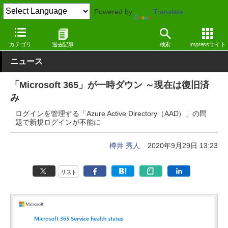
Powered by
Translate
窓の杜
オフィス・ドキュメント
オフィス
Webサービス
カテゴリ
過去記事
検索
Impressサイト
ニュース
「Microsoft 365」が一時ダウン ～現在は復旧済
み
ログインを管理する「Azure Active Directory（AAD）」の問
題で新規ログインが不能に
樽井 秀人
2020年9月29日 13:23
リスト