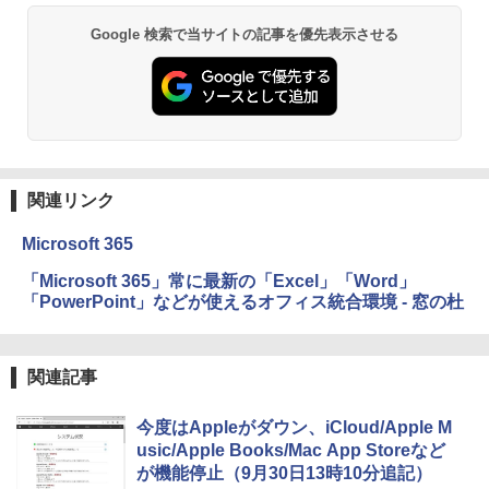
￥19,980
ClaudeCode いちばんやさしい 教科書:
Google 検索で当サイトの記事を優先表示させる
非エンジニア 初心者 素人 でも安心 使い
Microsoft Office Home & Business 202
方 マニュアル AI副業にもコンテンツ作成
4(最新 永続版)|オンラインコード版|Wind
にもKindle出版にも！ 非エンジニアのた
ows11、10/mac対応|PC2台
Kindle Paperwhite シグニチャーエディ
めのAIコーディング入門シリーズ
ション (32GB) 7インチディスプレイ、明
るさ自動調整、色調調節ライト、12週間
￥39,582
持続バッテリー、広告なし、メタリック
￥99
ブラック
Robloxギフトカード - 2,000 Robux 【限
関連リンク
￥32,980
FM TOWNS ハイパー・カタログ: 本体ハ
定バーチャルアイテムを含む】 【オンラ
ードウェア・市販ソフトウェアのパーフ
インゲームコード】 ロブロックス | オン
Microsoft 365
ェクトリストと最新エミュレータ紹介
ラインコード版
Amazon Kindle Colorsoft | 16GBストレ
「Microsoft 365」常に最新の「Excel」「Word」
ージ、防水、7インチカラーディスプレ
￥1,600
￥3,200
「PowerPoint」などが使えるオフィス統合環境 - 窓の杜
イ、色調調節ライト、最大8週間持続バッ
テリー、広告無し、ブラック (2025年発
売)
1冊ですべて身につくHTML & CSSとWe
Robloxギフトカード - 1000 Robux 【限
bデザイン入門講座［第2版］
定バーチャルアイテムを含む】 【オンラ
関連記事
￥39,980
インゲームコード】 ロブロックス |オン
ラインコード版
￥2,326
今度はAppleがダウン、iCloud/Apple M
New Amazon Kindle Scribe Colorsoft |
￥1,600
usic/Apple Books/Mac App Storeなど
11インチカラーディスプレイ、64GBスト
が機能停止（9月30日13時10分追記）
レージ、ノート機能搭載、明るさ自動調