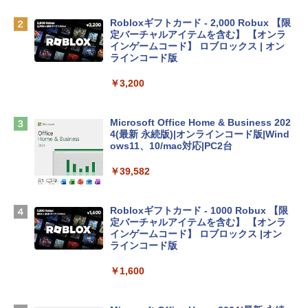
￥162,598
Robloxギフトカード - 2,000 Robux 【限
定バーチャルアイテムを含む】 【オンラ
インゲームコード】 ロブロックス | オン
tomtoc 360°保護 15.6 16インチ パソコ
ラインコード版
ンケース Dell NEC Lavie ASUS HP dyna
book Lenovo対応
￥3,200
￥2,952
Microsoft Office Home & Business 202
4(最新 永続版)|オンラインコード版|Wind
Apple 2026 MacBook Air M5チップ搭載
ows11、10/mac対応|PC2台
13インチノートブック：AIとApple Intell
igence、13.6インチLiquid Retinaディ
￥39,582
スプレイ、24GBユニファイドメモリ、1
TB SSD、12MPセンターフレームカメ
ラ、Touch ID - ミッドナイト + 3年延長
Robloxギフトカード - 1000 Robux 【限
AppleCare+ for 13インチMacBook Air
定バーチャルアイテムを含む】 【オンラ
(M5)|ダウンロード版
インゲームコード】 ロブロックス |オン
ラインコード版
￥347,600
￥1,600
【Amazon.co.jp限定】 HP ノートパソコ
ン 15-fd 15.6インチ 16GBメモリ 512GB