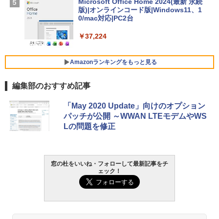
Microsoft Office Home 2024(最新 永続
SSD インテル Core 5
版)|オンラインコード版|Windows11、1
0/mac対応|PC2台
￥129,800
￥37,224
FMV ノートパソコン WE1-K3 (MS 365 P
ersonal/Copilotキー搭載/Win 11/15.6型/
Amazonランキングをもっと見る
Core i5/16GB/SSD 512GB/ホワイト) FM
VWK3E15W_AZ
編集部のおすすめ記事
￥120,000
生成AIパスポート公式テキスト 第４版
Amazon Kindle Paperwhite (16GB) 7イ
「May 2020 Update」向けのオプション
ンチディスプレイ、色調調節ライト、12
パッチが公開 ～WWAN LTEモデムやWS
週間持続バッテリー、広告なし、ブラッ
￥1,766
Lの問題を修正
ク
￥27,980
AIイラスト表現辞典: 思い通りの絵を引き
窓の杜をいいね・フォローして最新記事をチ
ェック！
出す プロンプトの言葉 AI画像生成シリー
Amazon Kindle - 目に優しい、かさばら
ズ (はぴーイラストLabo)
ない、大きな画面で読みやすい、6週間持
続バッテリー、6インチディスプレイ電子
書籍リーダー、ブラック、16GB、広告な
￥480
し