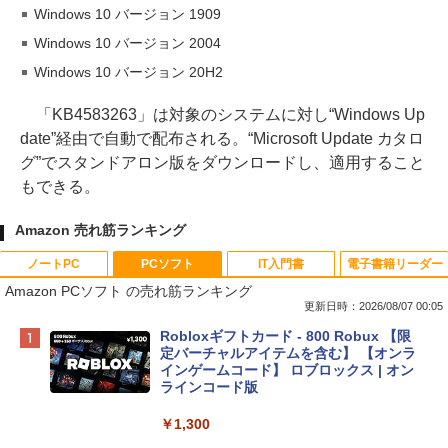
Windows 10 バージョン 1909
Windows 10 バージョン 2004
Windows 10 バージョン 20H2
「KB4583263」は対象のシステムに対し“Windows Up
date”経由で自動で配布される。“Microsoft Update カタロ
グ”でスタンドアロン版をダウンロードし、適用すること
もできる。
Amazon 売れ筋ランキング
ノートPC
PCソフト
IT入門書
電子書籍リーダー
Amazon PCソフト の売れ筋ランキング
更新日時：2026/08/07 00:05
Apple 2026 MacBook Neo A18 Proチッ
Robloxギフトカード - 800 Robux 【限
プ搭載13インチノートブック：AIとAppl
定バーチャルアイテムを含む】 【オンラ
e Intelligence、Liquid Retinaディスプ
インゲームコード】 ロブロックス | オン
レイ、8GBメモリ、512GB SSD、1080p
ラインコード版
FaceTime HDカメラ、Touch ID - インデ
ィゴ + 3年延長 AppleCare+ for 13インチ
￥1,300
MacBook Neo(A18 Pro)|ダウンロード版