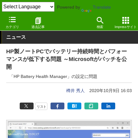
Powered by
Translate
窓の杜
システム・ファイル
システム
Windows
カテゴリ
過去記事
検索
Impressサイト
ニュース
HP製ノートPCでバッテリー持続時間とパフォー
マンスが低下する問題 ～Microsoftがパッチを公
開
「HP Battery Health Manager」の設定に問題
樽井 秀人
2020年10月9日 16:03
リスト