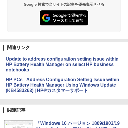
￥19,980
ClaudeCode いちばんやさしい 教科書:
Google 検索で当サイトの記事を優先表示させる
非エンジニア 初心者 素人 でも安心 使い
方 マニュアル AI副業にもコンテンツ作成
にもKindle出版にも！ 非エンジニアのた
Kindle Paperwhite シグニチャーエディ
めのAIコーディング入門シリーズ
ション (32GB) 7インチディスプレイ、明
るさ自動調整、色調調節ライト、12週間
持続バッテリー、広告なし、メタリック
￥99
ジェード
関連リンク
￥32,980
FM TOWNS ハイパー・カタログ: 本体ハ
ードウェア・市販ソフトウェアのパーフ
Update to address configuration setting issue within
ェクトリストと最新エミュレータ紹介
HP Battery Health Manager on select HP business
Amazon Kindle Colorsoft | 16GBストレ
notebooks
ージ、防水、7インチカラーディスプレ
￥1,600
イ、色調調節ライト、最大8週間持続バッ
HP PCs - Address Configuration Setting Issue within
テリー、広告無し、ブラック (2025年発
HP Battery Health Manager Using Windows Update
売)
1冊ですべて身につくHTML & CSSとWe
(KB4583263) | HP®カスタマーサポート
bデザイン入門講座［第2版］
￥39,980
￥2,326
関連記事
New Amazon Kindle Scribe Colorsoft |
11インチカラーディスプレイ、64GBスト
レージ、ノート機能搭載、明るさ自動調
「Windows 10 バージョン 1809/1903/19
整、色調調節ライト、プレミアムペン付