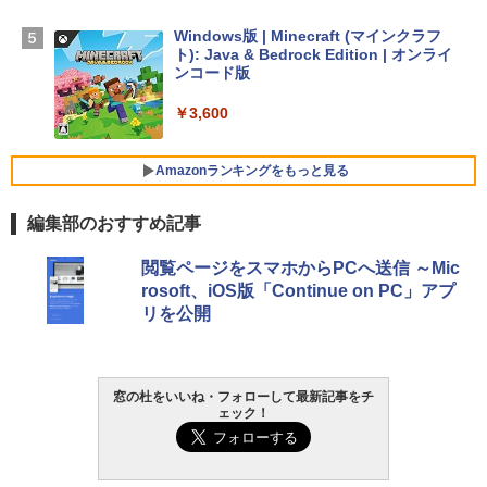
SSD インテル Core 5
Windows版 | Minecraft (マインクラフ
￥129,800
ト): Java & Bedrock Edition | オンライ
ンコード版
FMV ノートパソコン WE1-K3 (MS 365 P
￥3,600
ersonal/Copilotキー搭載/Win 11/15.6型/
Core i5/16GB/SSD 512GB/ホワイト) FM
VWK3E15W_AZ
Amazonランキングをもっと見る
￥139,880
編集部のおすすめ記事
生成AIパスポート公式テキスト 第４版
Amazon Kindle - 目に優しい、かさばら
閲覧ページをスマホからPCへ送信 ～Mic
ない、大きな画面で読みやすい、6週間持
rosoft、iOS版「Continue on PC」アプ
続バッテリー、6インチディスプレイ電子
￥1,766
リを公開
書籍リーダー、マッチャ、16GB、広告な
し
￥16,980
1冊ですべて身につくHTML & CSSとWe
窓の杜をいいね・フォローして最新記事をチ
ェック！
bデザイン入門講座［第2版］
Kindle Paperwhite シグニチャーエディ
ション (32GB) 7インチディスプレイ、明
￥1,292
るさ自動調整、色調調節ライト、12週間