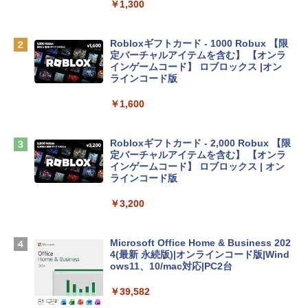
eTime HDカメラ - インディゴ
￥1,300
￥119,800
Robloxギフトカード - 1000 Robux 【限
定バーチャルアイテムを含む】 【オンラ
tomtoc 360°保護 15.6 16インチ パソコ
インゲームコード】 ロブロックス |オン
ンケース Dell NEC Lavie ASUS HP dyna
ラインコード版
book Lenovo対応
￥1,600
￥2,952
Robloxギフトカード - 2,000 Robux 【限
Apple 2026 MacBook Air M5チップ搭載
定バーチャルアイテムを含む】 【オンラ
13インチノートブック：AIとApple Intell
インゲームコード】 ロブロックス | オン
igence、13.6インチLiquid Retinaディ
ラインコード版
スプレイ、16GBユニファイドメモリ、1
TB SSDストレージ、12MPセンターフレ
￥3,200
ームカメラ、日本語キーボード、Touch I
D - ミッドナイト
Microsoft Office Home & Business 202
￥278,800
4(最新 永続版)|オンラインコード版|Wind
ows11、10/mac対応|PC2台
【Amazon.co.jp限定】 HP ノートパソコ
￥39,582
ン 15-fd 15.6インチ 16GBメモリ 512GB