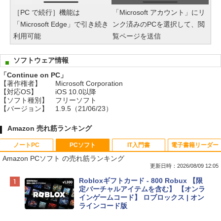
［PC で続行］機能は
「Microsoft アカウント」にリ
「Microsoft Edge」で引き続き
ンク済みのPCを選択して、閲
利用可能
覧ページを送信
ソフトウェア情報
「Continue on PC」
【著作権者】
Microsoft Corporation
【対応OS】
iOS 10.0以降
【ソフト種別】
フリーソフト
【バージョン】
1.9.5（21/06/23）
Amazon 売れ筋ランキング
ノートPC
PCソフト
IT入門書
電子書籍リーダー
Amazon PCソフト の売れ筋ランキング
更新日時：2026/08/09 12:05
Apple 2026 MacBook Neo A18 Proチッ
Robloxギフトカード - 800 Robux 【限
プ搭載13インチノートブック：AIとAppl
定バーチャルアイテムを含む】 【オンラ
e Intelligenceのために設計、Liquid Ret
インゲームコード】 ロブロックス | オン
inaディスプレイ、8GBユニファイドメモ
ラインコード版
リ、256GB SSDストレージ、1080p Fac