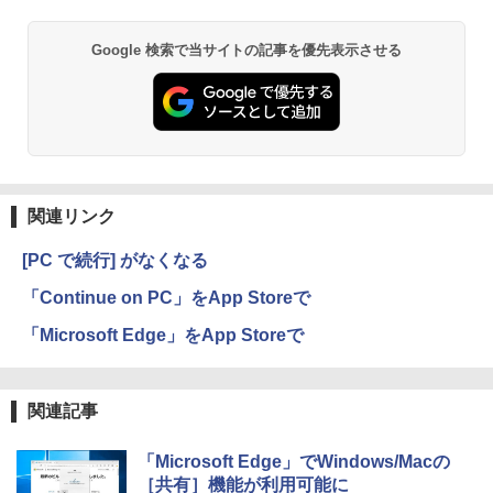
持続バッテリー、広告なし、メタリック
ブラック
ClaudeCode いちばんやさしい 教科書:
Google 検索で当サイトの記事を優先表示させる
￥27,980
非エンジニア 初心者 素人 でも安心 使い
方 マニュアル AI副業にもコンテンツ作成
にもKindle出版にも！ 非エンジニアのた
めのAIコーディング入門シリーズ
Amazon Kindle Paperwhite (16GB) 7イ
ンチディスプレイ、色調調節ライト、12
￥99
週間持続バッテリー、広告なし、ブラッ
ク
関連リンク
￥22,980
AIイラスト表現辞典: 思い通りの絵を引き
出す プロンプトの言葉 AI画像生成シリー
[PC で続行] がなくなる
ズ (はぴーイラストLabo)
Amazon Kindle Colorsoft | 16GBストレ
「Continue on PC」をApp Storeで
￥480
ージ、防水、7インチカラーディスプレ
イ、色調調節ライト、最大8週間持続バッ
「Microsoft Edge」をApp Storeで
テリー、広告無し、ブラック (2025年発
売)
FM TOWNS ハイパー・カタログ: 本体ハ
ードウェア・市販ソフトウェアのパーフ
￥31,980
ェクトリストと最新エミュレータ紹介
関連記事
￥1,600
「Microsoft Edge」でWindows/Macの
New Amazon Kindle Scribe Colorsoft |
11インチカラーディスプレイ、64GBスト
［共有］機能が利用可能に