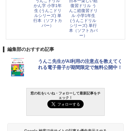
うんこドリル
日本一楽しい総
かん字 小学1年
復習ドリル う
生 (うんこドリ
んこ総復習ドリ
ルシリーズ) 単
ル 小学1年生
行本（ソフトカ
(うんこドリル
バー）
シリーズ) 単行
本（ソフトカバ
ー）
編集部のおすすめ記事
うんこ先生がAI利用の注意点を教えてく
れる電子冊子が期間限定で無料公開中！
窓の杜をいいね・フォローして最新記事をチ
ェック！
Google 検索で当サイトの記事を優先表示させる