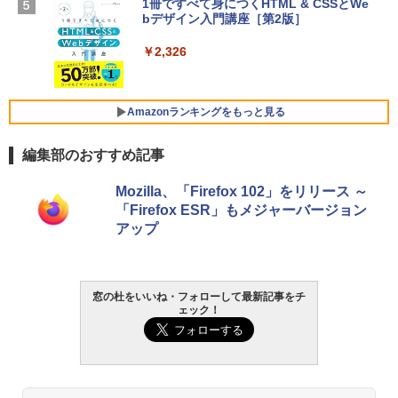
1冊ですべて身につくHTML & CSSとWe
Robloxギフトカード - 1000 Robux 【限
ン 15-fd 15.6インチ 16GBメモリ 512GB
bデザイン入門講座［第2版］
定バーチャルアイテムを含む】 【オンラ
SSD インテル Core 5
インゲームコード】 ロブロックス |オン
ラインコード版
￥2,326
￥129,800
￥1,600
FMV ノートパソコン WE1-K3 (MS 365 P
Amazonランキングをもっと見る
ersonal/Copilotキー搭載/Win 11/15.6型/
Core i5/16GB/SSD 512GB/ホワイト) FM
編集部のおすすめ記事
VWK3E15W_AZ
Amazon Kindle Paperwhite (16GB) 7イ
￥119,800
Mozilla、「Firefox 102」をリリース ～
ンチディスプレイ、色調調節ライト、12
「Firefox ESR」もメジャーバージョン
週間持続バッテリー、広告なし、ブラッ
アップ
ク
￥27,980
窓の杜をいいね・フォローして最新記事をチ
ェック！
Amazon Kindle - 目に優しい、かさばら
ない、大きな画面で読みやすい、6週間持
続バッテリー、6インチディスプレイ電子
書籍リーダー、ブラック、16GB、広告な
し