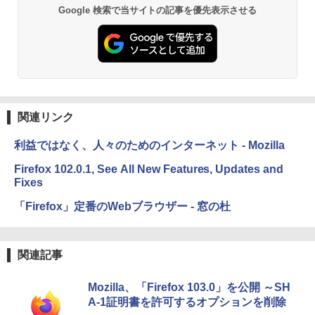
￥19,980
Google 検索で当サイトの記事を優先表示させる
Kindle Paperwhite シグニチャーエディ
ション (32GB) 7インチディスプレイ、明
るさ自動調整、色調調節ライト、12週間
持続バッテリー、広告なし、メタリック
ブラック
関連リンク
￥32,980
利益ではなく、人々のためのインターネット - Mozilla
Amazon Kindle Colorsoft | 16GBストレ
Firefox 102.0.1, See All New Features, Updates and
ージ、防水、7インチカラーディスプレ
Fixes
イ、色調調節ライト、最大8週間持続バッ
テリー、広告無し、ブラック (2025年発
「Firefox」定番のWebブラウザー - 窓の杜
売)
￥39,980
関連記事
New Amazon Kindle Scribe Colorsoft |
Mozilla、「Firefox 103.0」を公開 ～SH
11インチカラーディスプレイ、64GBスト
レージ、ノート機能搭載、明るさ自動調
A-1証明書を許可するオプションを削除
整、色調調節ライト、プレミアムペン付