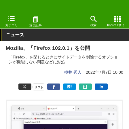
窓の杜
インターネット
Webブラウザー
Windows
カテゴリ
過去記事
検索
Impressサイト
ニュース
Mozilla、「Firefox 102.0.1」を公開
「Firefox」を閉じるときにサイトデータを削除するオプショ
ンが機能しない問題などに対処
樽井 秀人
2022年7月7日 10:00
リスト