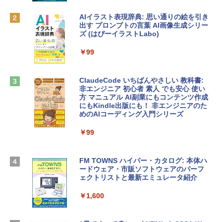
ゴ
AIイラスト表現辞典: 思い通りの絵を引き
Robloxギフトカード - 800 Robux 【限
￥137,800
出す プロンプトの言葉 AI画像生成シリー
定バーチャルアイテムを含む】 【オンラ
ズ (はぴーイラストLabo)
インゲームコード】 ロブロックス | オン
ラインコード版
tomtoc 360°保護 15.6 16インチ パソコ
￥99
ンケース Dell NEC Lavie ASUS HP dyna
￥1,300
book Lenovo対応
ClaudeCode いちばんやさしい 教科書:
￥2,952
非エンジニア 初心者 素人 でも安心 使い
Microsoft Office Home & Business 202
方 マニュアル AI副業にもコンテンツ作成
4(最新 永続版)|オンラインコード版|Wind
にもKindle出版にも！ 非エンジニアのた
ows11、10/mac対応|PC2台
めのAIコーディング入門シリーズ
Apple 2026 MacBook Air M5チップ搭載
13インチノートブック：AIとApple Intell
￥39,582
igence、13.6インチLiquid Retinaディ
￥99
スプレイ、24GBユニファイドメモリ、1
TB SSD、12MPセンターフレームカメ
Robloxギフトカード - 2,000 Robux 【限
ラ、Touch ID - スカイブルー + 3年延長
FM TOWNS ハイパー・カタログ: 本体ハ
定バーチャルアイテムを含む】 【オンラ
AppleCare+ for 13インチMacBook Air
ードウェア・市販ソフトウェアのパーフ
インゲームコード】 ロブロックス | オン
(M5)|ダウンロード版
ェクトリストと最新エミュレータ紹介
ラインコード版
￥331,701
￥1,600
￥3,200
【Amazon.co.jp限定】 HP ノートパソコ