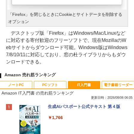
「Firefox」を閉じるときにCookieとサイトデータを削除する
オプション
デスクトップ版「Firefox」はWindows/Mac/Linuxなど
に対応する寄付歓迎のフリーソフトで、現在MozillaのW
ebサイトからダウンロード可能。Windows版はWindows
7/8/10/11に対応しており、窓の杜ライブラリからもダウ
ンロードできる。
Amazon 売れ筋ランキング
ノートPC
PCソフト
IT入門書
電子書籍リーダー
Amazon IT入門書 の売れ筋ランキング
更新日時：2026/08/06 06:05
Apple 2026 MacBook Neo A18 Proチッ
Xbox プリペイドカード 10,000円 デジタ
生成AIパスポート公式テキスト 第４版
プ搭載13インチノートブック：AIとAppl
ルコード 【旧 Xbox ギフトカード】 [オ
e Intelligenceのために設計、Liquid Ret
ンラインコード]
￥1,766
inaディスプレイ、8GBユニファイドメモ
リ、512GB SSDストレージ、1080p Fac
￥10,000
eTime HDカメラ、Touch ID - インディ