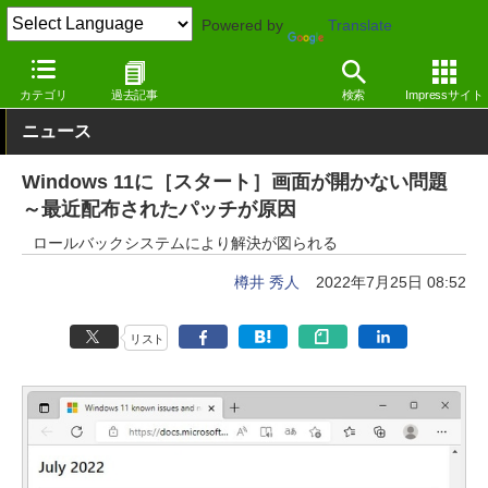
Powered by
Translate
窓の杜
システム・ファイル
デスクトップ
Windows
カテゴリ
過去記事
検索
Impressサイト
ニュース
Windows 11に［スタート］画面が開かない問題
～最近配布されたパッチが原因
ロールバックシステムにより解決が図られる
樽井 秀人
2022年7月25日 08:52
リスト