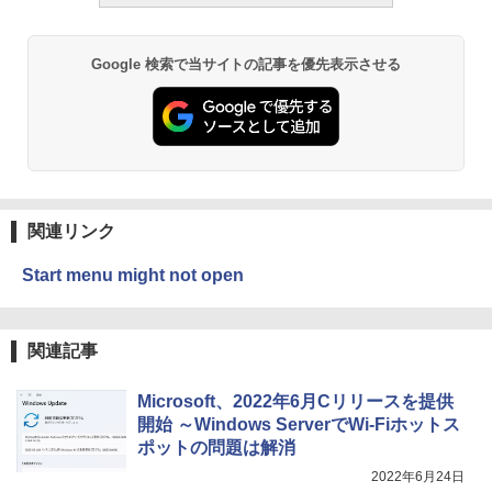
ラインコード版
書籍リーダー、ブラック、16GB、広告な
￥480
し
￥3,200
￥19,980
ClaudeCode いちばんやさしい 教科書:
Google 検索で当サイトの記事を優先表示させる
非エンジニア 初心者 素人 でも安心 使い
方 マニュアル AI副業にもコンテンツ作成
Microsoft Office Home & Business 202
にもKindle出版にも！ 非エンジニアのた
4(最新 永続版)|オンラインコード版|Wind
Kindle Paperwhite シグニチャーエディ
めのAIコーディング入門シリーズ
ows11、10/mac対応|PC2台
ション (32GB) 7インチディスプレイ、明
るさ自動調整、色調調節ライト、12週間
持続バッテリー、広告なし、メタリック
￥99
￥39,582
ジェード
関連リンク
￥32,980
FM TOWNS ハイパー・カタログ: 本体ハ
Robloxギフトカード - 1000 Robux 【限
ードウェア・市販ソフトウェアのパーフ
定バーチャルアイテムを含む】 【オンラ
Start menu might not open
ェクトリストと最新エミュレータ紹介
インゲームコード】 ロブロックス |オン
ラインコード版
Amazon Kindle Colorsoft | 16GBストレ
ージ、防水、7インチカラーディスプレ
￥1,600
イ、色調調節ライト、最大8週間持続バッ
￥1,600
関連記事
テリー、広告無し、ブラック (2025年発
売)
1冊ですべて身につくHTML & CSSとWe
Microsoft、2022年6月Cリリースを提供
bデザイン入門講座［第2版］
Microsoft Office Home 2024(最新 永続
￥39,980
版)|オンラインコード版|Windows11、1
開始 ～Windows ServerでWi-Fiホットス
0/mac対応|PC2台
￥2,326
ポットの問題は解消
2022年6月24日
New Amazon Kindle Scribe Colorsoft |
￥37,224