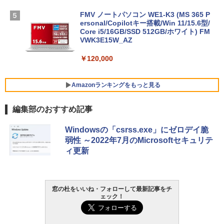
FMV ノートパソコン WE1-K3 (MS 365 P
ersonal/Copilotキー搭載/Win 11/15.6型/
Core i5/16GB/SSD 512GB/ホワイト) FM
VWK3E15W_AZ
￥120,000
Amazonランキングをもっと見る
編集部のおすすめ記事
Robloxギフトカード - 800 Robux 【限
生成AIパスポート公式テキスト 第４版
Amazon Kindle Paperwhite (16GB) 7イ
Windowsの「csrss.exe」にゼロデイ脆
定バーチャルアイテムを含む】 【オンラ
ンチディスプレイ、色調調節ライト、12
弱性 ～2022年7月のMicrosoftセキュリテ
インゲームコード】 ロブロックス | オン
週間持続バッテリー、広告なし、ブラッ
￥1,766
ィ更新
ラインコード版
ク
￥1,300
￥27,980
AIイラスト表現辞典: 思い通りの絵を引き
窓の杜をいいね・フォローして最新記事をチ
ェック！
出す プロンプトの言葉 AI画像生成シリー
Robloxギフトカード - 2,000 Robux 【限
Amazon Kindle - 目に優しい、かさばら
ズ (はぴーイラストLabo)
定バーチャルアイテムを含む】 【オンラ
ない、大きな画面で読みやすい、6週間持
インゲームコード】 ロブロックス | オン
続バッテリー、6インチディスプレイ電子