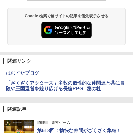
￥16,980
Google 検索で当サイトの記事を優先表示させる
Kindle Paperwhite シグニチャーエディ
ション (32GB) 7インチディスプレイ、明
るさ自動調整、色調調節ライト、12週間
持続バッテリー、広告なし、メタリック
ブラック
￥27,980
関連リンク
Amazon Kindle Colorsoft | 16GBストレ
はむすたブログ
ージ、防水、7インチカラーディスプレ
イ、色調調節ライト、最大8週間持続バッ
「ざくざくアクターズ」多数の個性的な仲間達と共に冒
テリー、広告無し、ブラック (2025年発
険や王国運営を繰り広げる長編RPG - 窓の杜
売)
￥31,980
関連記事
New Amazon Kindle Scribe Colorsoft |
週末ゲーム
連載
11インチカラーディスプレイ、64GBスト
レージ、ノート機能搭載、明るさ自動調
第618回：愉快な仲間がざくざく集結！