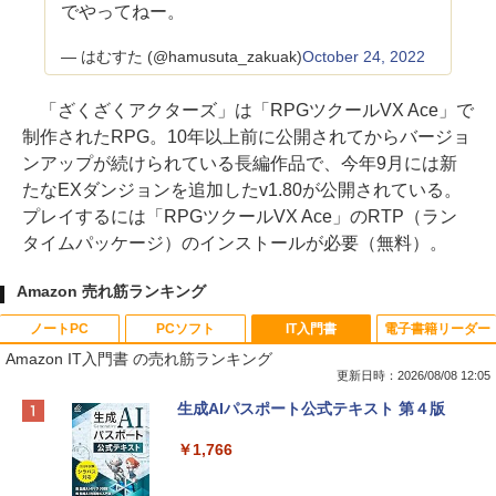
でやってねー。
— はむすた (@hamusuta_zakuak)
October 24, 2022
「ざくざくアクターズ」は「RPGツクールVX Ace」で
制作されたRPG。10年以上前に公開されてからバージョ
ンアップが続けられている長編作品で、今年9月には新
たなEXダンジョンを追加したv1.80が公開されている。
プレイするには「RPGツクールVX Ace」のRTP（ラン
タイムパッケージ）のインストールが必要（無料）。
Amazon 売れ筋ランキング
ノートPC
PCソフト
IT入門書
電子書籍リーダー
Amazon IT入門書 の売れ筋ランキング
更新日時：2026/08/08 12:05
Apple 2026 MacBook Neo A18 Proチッ
Robloxギフトカード - 800 Robux 【限
生成AIパスポート公式テキスト 第４版
プ搭載13インチノートブック：AIとAppl
定バーチャルアイテムを含む】 【オンラ
e Intelligenceのために設計、Liquid Ret
インゲームコード】 ロブロックス | オン
￥1,766
inaディスプレイ、8GBユニファイドメモ
ラインコード版
リ、256GB SSDストレージ、1080p Fac