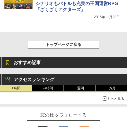
整、色調調節ライト、プレミアムペン付
シナリオもバトルも充実の王国運営RPG
き、グラファイト
「ざくざくアクターズ」
2015年11月20日
￥115,980
トップページに戻る
おすすめ記事
アクセスランキング
1時間
24時間
1週間
1カ月
もっと見る
窓の杜 をフォローする