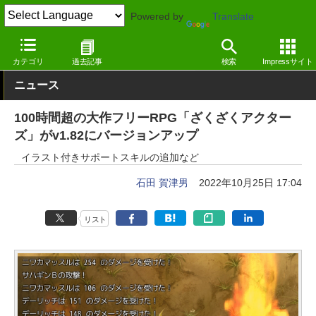
Powered by
Translate
窓の杜
エンタメ
ゲーム
Windows
カテゴリ
過去記事
検索
Impressサイト
ニュース
100時間超の大作フリーRPG「ざくざくアクター
ズ」がv1.82にバージョンアップ
イラスト付きサポートスキルの追加など
石田 賀津男
2022年10月25日 17:04
リスト