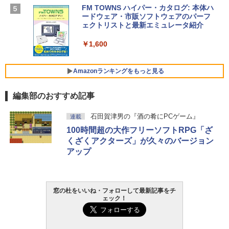
SSD インテル Core 5
FM TOWNS ハイパー・カタログ: 本体ハ
ードウェア・市販ソフトウェアのパーフ
Windows版 | Minecraft (マインクラフ
￥129,800
ェクトリストと最新エミュレータ紹介
ト): Java & Bedrock Edition | オンライ
ンコード版
￥1,600
FMV ノートパソコン WE1-K3 (MS 365 P
￥3,600
ersonal/Copilotキー搭載/Win 11/15.6型/
Core i5/16GB/SSD 512GB/ホワイト) FM
Amazonランキングをもっと見る
VWK3E15W_AZ
編集部のおすすめ記事
￥139,880
Amazon Kindle Paperwhite (16GB) 7イ
石田賀津男の『酒の肴にPCゲーム』
連載
ンチディスプレイ、色調調節ライト、12
100時間超の大作フリーソフトRPG「ざ
週間持続バッテリー、広告なし、ブラッ
ク
くざくアクターズ」が久々のバージョン
アップ
￥22,980
Amazon Kindle - 目に優しい、かさばら
窓の杜をいいね・フォローして最新記事をチ
ない、大きな画面で読みやすい、6週間持
ェック！
続バッテリー、6インチディスプレイ電子
書籍リーダー、ブラック、16GB、広告な
し