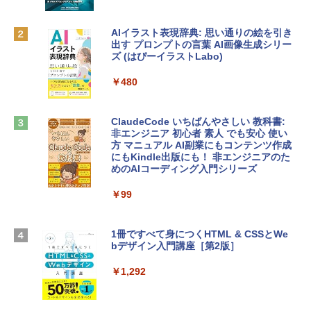
eTime HDカメラ - インディゴ
￥1,300
￥119,800
AIイラスト表現辞典: 思い通りの絵を引き
出す プロンプトの言葉 AI画像生成シリー
Robloxギフトカード - 1000 Robux 【限
ズ (はぴーイラストLabo)
定バーチャルアイテムを含む】 【オンラ
tomtoc 360°保護 15.6 16インチ パソコ
インゲームコード】 ロブロックス |オン
ンケース Dell NEC Lavie ASUS HP dyna
ラインコード版
￥480
book Lenovo対応
￥1,600
￥2,952
ClaudeCode いちばんやさしい 教科書:
非エンジニア 初心者 素人 でも安心 使い
方 マニュアル AI副業にもコンテンツ作成
Microsoft Office Home & Business 202
にもKindle出版にも！ 非エンジニアのた
Apple 2026 MacBook Air M5チップ搭載
4(最新 永続版)|オンラインコード版|Wind
めのAIコーディング入門シリーズ
13インチノートブック：AIとApple Intell
ows11、10/mac対応|PC2台
igence、13.6インチLiquid Retinaディ
スプレイ、16GBユニファイドメモリ、1
￥99
￥39,582
TB SSDストレージ、12MPセンターフレ
ームカメラ、日本語キーボード、Touch I
D - シルバー
1冊ですべて身につくHTML & CSSとWe
Robloxギフトカード - 2,000 Robux 【限
bデザイン入門講座［第2版］
定バーチャルアイテムを含む】 【オンラ
￥261,414
インゲームコード】 ロブロックス | オン
ラインコード版
￥1,292
【Amazon.co.jp限定】 HP ノートパソコ
￥3,200
ン 15-fd 15.6インチ 16GBメモリ 512GB