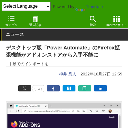
Powered by
Translate
窓の杜
オフィス・ドキュメント
オフィス
Windows
カテゴリ
過去記事
検索
Impressサイト
ニュース
デスクトップ版「Power Automate」のFirefox拡
張機能がアドオンストアから入手不能に
手動でのインポートを
樽井 秀人
2022年10月27日 12:59
リスト