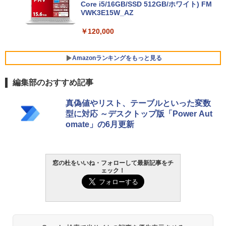
Core i5/16GB/SSD 512GB/ホワイト) FM
VWK3E15W_AZ
￥120,000
Amazonランキングをもっと見る
編集部のおすすめ記事
Robloxギフトカード - 800 Robux 【限
生成AIパスポート公式テキスト 第４版
Amazon Kindle Paperwhite (16GB) 7イ
真偽値やリスト、テーブルといった変数
定バーチャルアイテムを含む】 【オンラ
ンチディスプレイ、色調調節ライト、12
型に対応 ～デスクトップ版「Power Aut
インゲームコード】 ロブロックス | オン
週間持続バッテリー、広告なし、ブラッ
￥1,766
omate」の6月更新
ラインコード版
ク
￥1,300
￥27,980
AIイラスト表現辞典: 思い通りの絵を引き
窓の杜をいいね・フォローして最新記事をチ
ェック！
出す プロンプトの言葉 AI画像生成シリー
Robloxギフトカード - 2,000 Robux 【限
Amazon Kindle - 目に優しい、かさばら
ズ (はぴーイラストLabo)
定バーチャルアイテムを含む】 【オンラ
ない、大きな画面で読みやすい、6週間持
インゲームコード】 ロブロックス | オン
続バッテリー、6インチディスプレイ電子
ラインコード版
書籍リーダー、ブラック、16GB、広告な
￥480
し
￥3,200
￥19,980