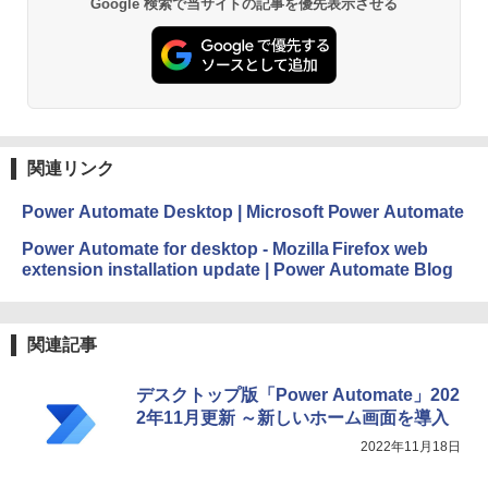
ClaudeCode いちばんやさしい 教科書:
Google 検索で当サイトの記事を優先表示させる
非エンジニア 初心者 素人 でも安心 使い
方 マニュアル AI副業にもコンテンツ作成
Microsoft Office Home & Business 202
にもKindle出版にも！ 非エンジニアのた
4(最新 永続版)|オンラインコード版|Wind
Kindle Paperwhite シグニチャーエディ
めのAIコーディング入門シリーズ
ows11、10/mac対応|PC2台
ション (32GB) 7インチディスプレイ、明
るさ自動調整、色調調節ライト、12週間
持続バッテリー、広告なし、メタリック
￥99
￥39,582
ジェード
関連リンク
￥32,980
FM TOWNS ハイパー・カタログ: 本体ハ
Robloxギフトカード - 1000 Robux 【限
ードウェア・市販ソフトウェアのパーフ
定バーチャルアイテムを含む】 【オンラ
Power Automate Desktop | Microsoft Power Automate
ェクトリストと最新エミュレータ紹介
インゲームコード】 ロブロックス |オン
ラインコード版
Amazon Kindle Colorsoft | 16GBストレ
Power Automate for desktop - Mozilla Firefox web
ージ、防水、7インチカラーディスプレ
￥1,600
extension installation update | Power Automate Blog
イ、色調調節ライト、最大8週間持続バッ
￥1,600
テリー、広告無し、ブラック (2025年発
売)
1冊ですべて身につくHTML & CSSとWe
bデザイン入門講座［第2版］
Microsoft Office Home 2024(最新 永続
関連記事
￥39,980
版)|オンラインコード版|Windows11、1
0/mac対応|PC2台
￥2,326
デスクトップ版「Power Automate」202
New Amazon Kindle Scribe Colorsoft |
￥37,224
2年11月更新 ～新しいホーム画面を導入
11インチカラーディスプレイ、64GBスト
2022年11月18日
レージ、ノート機能搭載、明るさ自動調
整、色調調節ライト、プレミアムペン付