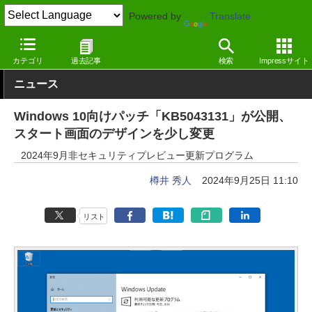
Powered by
Translate
窓の杜
システム・ファイル
システム
Windows
カテゴリ
過去記事
検索
Impressサイト
ニュース
Windows 10向けパッチ「KB5043131」が公開、
スタート画面のデザインを少し変更
2024年9月非セキュリティプレビュー更新プログラム
樽井 秀人
2024年9月25日 11:10
リスト