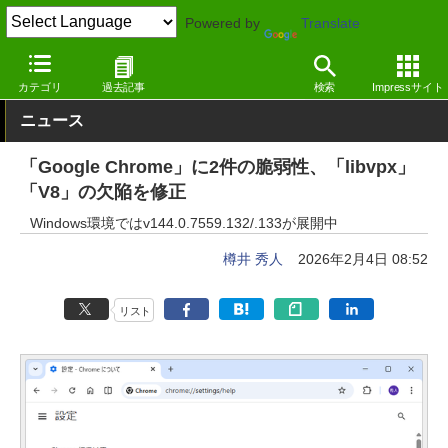
Powered by
Translate
窓の杜
セキュリティ
脆弱性
Windows
カテゴリ
過去記事
検索
Impressサイト
ニュース
「Google Chrome」に2件の脆弱性、「libvpx」
「V8」の欠陥を修正
Windows環境ではv144.0.7559.132/.133が展開中
樽井 秀人
2026年2月4日 08:52
リスト