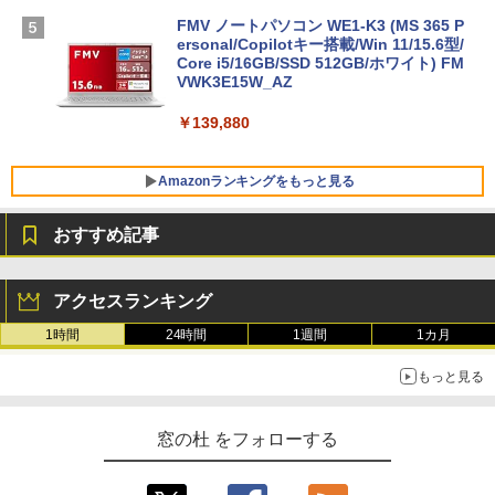
FMV ノートパソコン WE1-K3 (MS 365 P
ersonal/Copilotキー搭載/Win 11/15.6型/
Core i5/16GB/SSD 512GB/ホワイト) FM
VWK3E15W_AZ
￥139,880
Amazonランキングをもっと見る
おすすめ記事
Robloxギフトカード - 800 Robux 【限
生成AIパスポート公式テキスト 第４版
Amazon Kindle Paperwhite (16GB) 7イ
定バーチャルアイテムを含む】 【オンラ
ンチディスプレイ、色調調節ライト、12
アクセスランキング
インゲームコード】 ロブロックス | オン
週間持続バッテリー、広告なし、ブラッ
￥1,766
ラインコード版
ク
1時間
24時間
1週間
1カ月
￥1,300
￥22,980
もっと見る
AIイラスト表現辞典: 思い通りの絵を引き
出す プロンプトの言葉 AI画像生成シリー
Robloxギフトカード - 1000 Robux 【限
Amazon Kindle - 目に優しい、かさばら
窓の杜 をフォローする
ズ (はぴーイラストLabo)
定バーチャルアイテムを含む】 【オンラ
ない、大きな画面で読みやすい、6週間持
インゲームコード】 ロブロックス |オン
続バッテリー、6インチディスプレイ電子
ラインコード版
書籍リーダー、ブラック、16GB、広告な
￥480