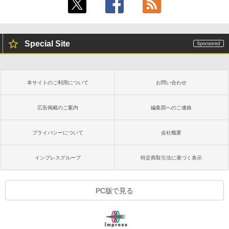
し
￥1,600
￥16,980
ClaudeCode いちばんやさしい 教科書:
非エンジニア 初心者 素人 でも安心 使い
Special Site
方 マニュアル AI副業にもコンテンツ作成
Microsoft Office Home & Business 202
にもKindle出版にも！ 非エンジニアのた
4(最新 永続版)|オンラインコード版|Wind
Kindle Paperwhite シグニチャーエディ
めのAIコーディング入門シリーズ
ows11、10/mac対応|PC2台
ション (32GB) 7インチディスプレイ、明
るさ自動調整、色調調節ライト、12週間
持続バッテリー、広告なし、メタリック
￥99
￥39,582
本サイトのご利用について
お問い合わせ
ブラック
￥27,980
広告掲載のご案内
編集部へのご連絡
1冊ですべて身につくHTML & CSSとWe
Robloxギフトカード - 2,000 Robux 【限
bデザイン入門講座［第2版］
定バーチャルアイテムを含む】 【オンラ
インゲームコード】 ロブロックス | オン
プライバシーについて
会社概要
ラインコード版
Amazon Kindle Colorsoft | 16GBストレ
￥1,292
ージ、防水、7インチカラーディスプレ
イ、色調調節ライト、最大8週間持続バッ
￥3,200
インプレスグループ
特定商取引法に基づく表示
テリー、広告無し、ブラック (2025年発
売)
FM TOWNS ハイパー・カタログ: 本体ハ
ードウェア・市販ソフトウェアのパーフ
Windows版 | Minecraft (マインクラフ
￥31,980
PC版で見る
ェクトリストと最新エミュレータ紹介
ト): Java & Bedrock Edition | オンライ
ンコード版
￥1,600
New Amazon Kindle Scribe Colorsoft |
￥3,600
11インチカラーディスプレイ、64GBスト