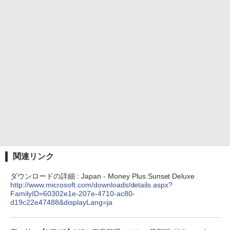
関連リンク
ダウンロードの詳細 : Japan - Money Plus Sunset Deluxe
http://www.microsoft.com/downloads/details.aspx?
FamilyID=60302e1e-207e-4710-ac80-
d19c22e47488&displayLang=ja