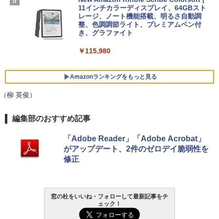
コン Vivobook 15 M1502NAQ 15.6イン
11インチカラーディスプレイ、64GBスト
￥14,500
チ AMD Ryzen 7 170 メモリ16GB SSD 5
レージ、ノート機能搭載、明るさ自動調
12GB Microsoft 365 Personal (24か月
整、色調調節ライト、プレミアムペン付
版) 搭載 Windows 11 重量1.7kg Wi-Fi 6
き、グラファイト
E クワイエットブルー M1502NAQ-R716
5BUWS
￥115,980
￥109,800
Amazonランキングをもっと見る
（柳 英俊）
編集部のおすすめ記事
「Adobe Reader」「Adobe Acrobat」
がアップデート、2件のゼロデイ脆弱性を
修正
窓の杜をいいね・フォローして最新記事をチ
ェック！