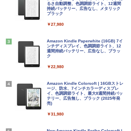
ンケース Dell NEC Lavie ASUS HP dyna
ラインコード版
るさ自動調整、色調調節ライト、12週間
book Lenovo対応
持続バッテリー、広告なし、メタリック
ブラック
￥3,200
￥2,952
ClaudeCode いちばんやさしい 教科書:
￥27,980
非エンジニア 初心者 素人 でも安心 使い
方 マニュアル AI副業にもコンテンツ作成
Robloxギフトカード - 1000 Robux 【限
にもKindle出版にも！ 非エンジニアのた
【Amazon.co.jp限定】 HP ノートパソコ
定バーチャルアイテムを含む】 【オンラ
めのAIコーディング入門シリーズ
ン 15-fd 15.6インチ 16GBメモリ 512GB
インゲームコード】 ロブロックス |オン
Amazon Kindle Paperwhite (16GB) 7イ
SSD インテル Core 5
ラインコード版
ンチディスプレイ、色調調節ライト、12
￥99
週間持続バッテリー、広告なし、ブラッ
ク
￥129,800
￥1,600
￥22,980
AIイラスト表現辞典: 思い通りの絵を引き
出す プロンプトの言葉 AI画像生成シリー
Apple 2026 MacBook Air M5チップ搭載
Microsoft Office Home & Business 202
ズ (はぴーイラストLabo)
13インチノートブック：AIとApple Intell
4(最新 永続版)|オンラインコード版|Wind
igence、13.6インチLiquid Retinaディ
ows11、10/mac対応|PC2台
Amazon Kindle Colorsoft | 16GBストレ
￥480
スプレイ、16GBユニファイドメモリ、1
ージ、防水、7インチカラーディスプレ
TB SSDストレージ、12MPセンターフレ
イ、色調調節ライト、最大8週間持続バッ
￥39,582
ームカメラ、日本語キーボード、Touch I
テリー、広告無し、ブラック (2025年発
D - シルバー
売)
FM TOWNS ハイパー・カタログ: 本体ハ
ードウェア・市販ソフトウェアのパーフ
Robloxギフトカード - 10,000 Robux
￥261,414
￥31,980
ェクトリストと最新エミュレータ紹介
【限定バーチャルアイテムを含む】 【オ
ンラインゲームコード】 ロブロックス |
￥1,600
オンラインコード版
【Amazon.co.jp限定】ASUS ノートパソ
New Amazon Kindle Scribe Colorsoft |