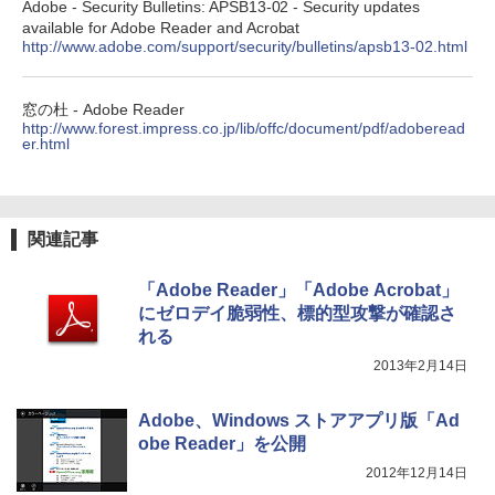
Adobe - Security Bulletins: APSB13-02 - Security updates
available for Adobe Reader and Acrobat
http://www.adobe.com/support/security/bulletins/apsb13-02.html
窓の杜 - Adobe Reader
http://www.forest.impress.co.jp/lib/offc/document/pdf/adoberead
er.html
関連記事
「Adobe Reader」「Adobe Acrobat」
にゼロデイ脆弱性、標的型攻撃が確認さ
れる
2013年2月14日
Adobe、Windows ストアアプリ版「Ad
obe Reader」を公開
2012年12月14日