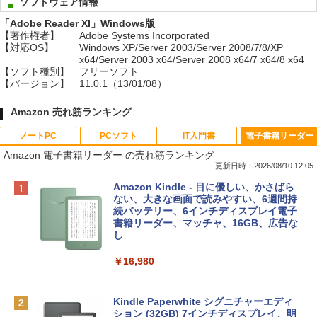
ソフトウェア情報
「Adobe Reader XI」Windows版
【著作権者】
Adobe Systems Incorporated
【対応OS】
Windows XP/Server 2003/Server 2008/7/8/XP
x64/Server 2003 x64/Server 2008 x64/7 x64/8 x64
【ソフト種別】
フリーソフト
【バージョン】
11.0.1（13/01/08）
Amazon 売れ筋ランキング
ノートPC
PCソフト
IT入門書
電子書籍リーダー
Amazon 電子書籍リーダー の売れ筋ランキング
更新日時：2026/08/10 12:05
Apple 2026 MacBook Neo A18 Proチッ
Robloxギフトカード - 800 Robux 【限
生成AIパスポート公式テキスト 第４版
Amazon Kindle - 目に優しい、かさばら
プ搭載13インチノートブック：AIとAppl
定バーチャルアイテムを含む】 【オンラ
ない、大きな画面で読みやすい、6週間持
e Intelligenceのために設計、Liquid Ret
インゲームコード】 ロブロックス | オン
続バッテリー、6インチディスプレイ電子
￥1,766
inaディスプレイ、8GBユニファイドメモ
ラインコード版
書籍リーダー、マッチャ、16GB、広告な
リ、256GB SSDストレージ、1080p Fac
し
eTime HDカメラ - インディゴ
￥1,300
￥16,980
￥119,800
1冊ですべて身につくHTML & CSSとWe
bデザイン入門講座［第2版］
Robloxギフトカード - 2,000 Robux 【限
定バーチャルアイテムを含む】 【オンラ
Kindle Paperwhite シグニチャーエディ
tomtoc 360°保護 15.6 16インチ パソコ
インゲームコード】 ロブロックス | オン
ション (32GB) 7インチディスプレイ、明
￥1,292