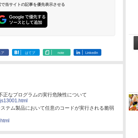
ラインコード版
もKindle出版にも！
ブラック
ッテリー、広告無
調節ライト、プレミア
 検索で当サイトの記事を優先表示させる
非エンジニアのため
し、ブラック (2025
ムペン付き、グラファ
のAIコーディング入
年発売)
イト
門シリーズ
ェア
はてブ
note
LinkedIn
不正なプログラムの実行危険性について
/js13001.html
ジャストシステム製品において任意のコードが実行される脆弱
.html