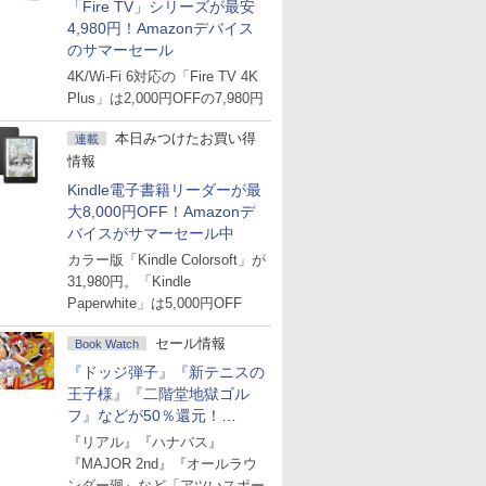
「Fire TV」シリーズが最安
4,980円！Amazonデバイス
のサマーセール
4K/Wi-Fi 6対応の「Fire TV 4K
Plus」は2,000円OFFの7,980円
本日みつけたお買い得
連載
情報
Kindle電子書籍リーダーが最
大8,000円OFF！Amazonデ
バイスがサマーセール中
カラー版「Kindle Colorsoft」が
31,980円。「Kindle
Paperwhite」は5,000円OFF
セール情報
Book Watch
『ドッジ弾子』『新テニスの
王子様』『二階堂地獄ゴル
フ』などが50％還元！
Amazonマンガ週末セール
『リアル』『ハナバス』
『MAJOR 2nd』『オールラウ
ンダー廻』など「アツいスポー