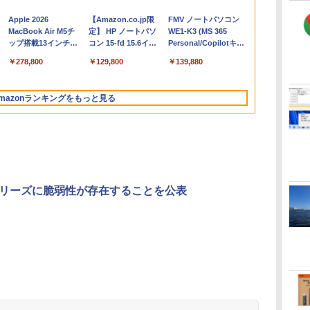
Apple 2026
【Amazon.co.jp限
FMV ノートパソコン
コ
MacBook Air M5チ
定】 HP ノートパソ
WE1-K3 (MS 365
ップ搭載13インチノ
コン 15-fd 15.6イン
Personal/Copilotキー
ートブック：AIと
チ 16GBメモリ
搭載/Win 11/15.6
￥278,800
￥129,800
￥139,880
Apple Intelligence、
512GB SSD インテ
型/Core i5/16GB/SSD
13.6インチLiquid
ル Core 5
512GB/ホワイト)
Retinaディスプレ
FMVWK3E15W_AZ
mazonランキングをもっと見る
イ、16GBユニファイ
ドメモリ、1TB SSD
ストレージ、12MPセ
ンターフレームカメ
ラ、日本語キーボー
ド、Touch ID - ミッ
ドナイト
シリーズに脆弱性が存在することを公表
く
Robloxギフトカード
ClaudeCode いちば
Amazon Kindle
Microsoft Office
AIイラスト表現辞典:
Amazon Kindle
Windows版 |
FM TOWNS ハイパ
New Amazon Kindle
定
- 2,000 Robux 【限
んやさしい 教科書:
Paperwhite (16GB)
Home & Business
思い通りの絵を引き
Colorsoft | 16GBス
Minecraft (マインクラ
ー・カタログ: 本体ハ
Scribe Colorsoft | 11
定バーチャルアイテ
非エンジニア 初心者
7インチディスプレ
2024(最新 永続版)|オ
出す プロンプトの言
トレージ、防水、7イ
フト): Java & Bedrock
ードウェア・市販ソフ
インチカラーディスプ
ムを含む】 【オンラ
素人 でも安心 使い方
イ、色調調節ライ
ンラインコード
葉 AI画像生成シリー
ンチカラーディスプ
Edition | オンラインコ
トウェアのパーフェク
レイ、64GBストレー
￥3,200
￥99
￥22,980
￥39,582
￥480
￥31,980
￥3,600
￥1,600
￥115,980
インゲームコード】
マニュアル AI副業に
ト、12週間持続バッ
版|Windows11、
ズ (はぴーイラスト
レイ、色調調節ライ
ード版
トリストと最新エミュ
ジ、ノート機能搭載、
イ
ロブロックス | オン
もコンテンツ作成に
テリー、広告なし、
10/mac対応|PC2台
Labo)
ト、最大8週間持続バ
レータ紹介
明るさ自動調整、色調