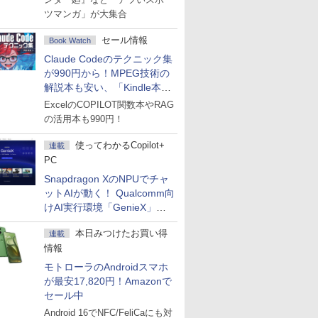
ツマンガ」が大集合
セール情報
Book Watch
Claude Codeのテクニック集
が990円から！MPEG技術の
解説本も安い、「Kindle本サ
マーセール」第2弾開始！
ExcelのCOPILOT関数本やRAG
の活用本も990円！
使ってわかるCopilot+
連載
PC
Snapdragon XのNPUでチャ
ットAIが動く！ Qualcomm向
けAI実行環境「GenieX」を
試してみた
本日みつけたお買い得
連載
情報
モトローラのAndroidスマホ
が最安17,820円！Amazonで
セール中
Android 16でNFC/FeliCaにも対