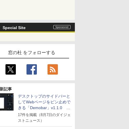
Special Site
窓の杜 をフォローする
新記事
デスクトップのサイドバーと
してWebページをピン止めで
きる「Demobar」v1.1.0 ほ
か
17件を掲載（8月7日のダイジェ
ストニュース）