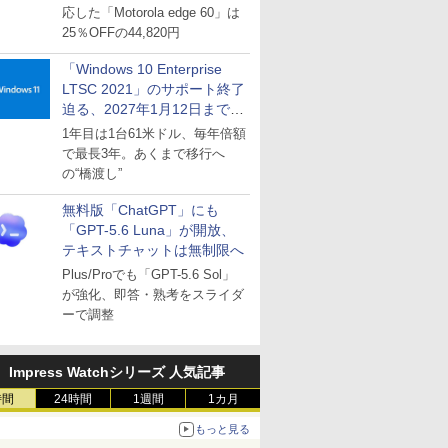
応した「Motorola edge 60」は
25％OFFの44,820円
「Windows 10 Enterprise
LTSC 2021」のサポート終了
迫る、2027年1月12日まで
～ESUは9月1日から販売
1年目は1台61米ドル、毎年倍額
で最長3年。あくまで移行へ
の“橋渡し”
無料版「ChatGPT」にも
「GPT-5.6 Luna」が開放、
テキストチャットは無制限へ
Plus/Proでも「GPT-5.6 Sol」
が強化、即答・熟考をスライダ
ーで調整
Impress Watchシリーズ 人気記事
時間
24時間
1週間
1カ月
もっと見る