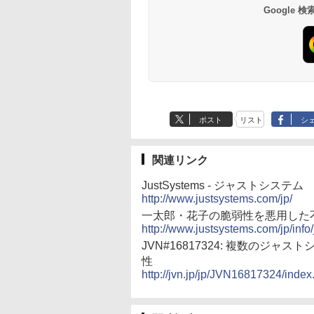
インコード版
書籍リーダー、マッ
ンコード版
持続バッテリー、広
Google
チャ、16GB、広告な
告なし、メタリック
し
ブラック
ポスト
リスト
シ
関連リンク
JustSystems - ジャストシステム
http://www.justsystems.com/jp/
一太郎・花子の脆弱性を悪用した
http://www.justsystems.com/jp/info
JVN#16817324: 複数の
性
http://jvn.jp/jp/JVN16817324/index