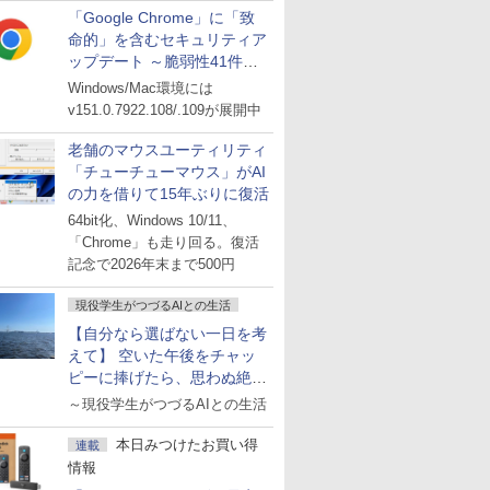
「Google Chrome」に「致
命的」を含むセキュリティア
ップデート ～脆弱性41件に
対処
Windows/Mac環境には
v151.0.7922.108/.109が展開中
老舗のマウスユーティリティ
「チューチューマウス」がAI
の力を借りて15年ぶりに復活
64bit化、Windows 10/11、
「Chrome」も走り回る。復活
記念で2026年末まで500円
現役学生がつづるAIとの生活
【自分なら選ばない一日を考
えて】 空いた午後をチャッ
ピーに捧げたら、思わぬ絶景
に出会った話
～現役学生がつづるAIとの生活
本日みつけたお買い得
連載
情報