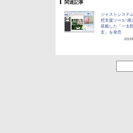
関連記事
ジャストシステ
想支援ツール“感
搭載した「一太郎2
玄」を発売
201