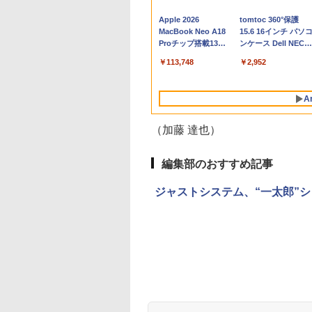
Apple 2026
tomtoc 360°保護
MacBook Neo A18
15.6 16インチ パソ
Proチップ搭載13イ
ンケース Dell NEC
ンチノートブック：
Lavie ASUS HP
￥113,748
￥2,952
AIとApple
dynabook Lenovo
Intelligenceのために
対応
設計、Liquid Retina
A
ディスプレイ、8GB
ユニファイドメモ
リ、256GB SSDスト
（加藤 達也）
レージ、1080p
FaceTime HDカメラ
- インディゴ
編集部のおすすめ記事
ジャストシステム、“一太郎”
Robloxギフトカード
生成AIパスポート公
Amazon Kindle - 目
Robloxギフトカード
1冊ですべて身につ
Kindle Paperwhite
- 800 Robux 【限定
式テキスト 第４版
に優しい、かさばら
- 1000 Robux 【限
HTML & CSSとWeb
シグニチャーエディ
バーチャルアイテム
ない、大きな画面で
バーチャルアイテム
デザイン入門講座
ション (32GB) 7イン
￥1,766
を含む】 【オンライ
読みやすい、6週間持
を含む】 【オンライ
［第2版］
チディスプレイ、明
￥1,300
￥16,980
￥1,600
￥1,292
￥27,980
ンゲームコード】 ロ
続バッテリー、6イン
ンゲームコード】 ロ
るさ自動調整、色調
ブロックス | オンラ
チディスプレイ電子
ブロックス |オンラ
調節ライト、12週間