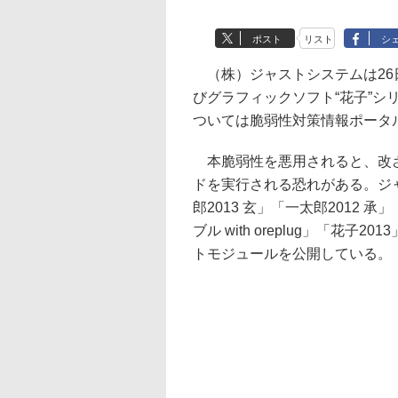
ポスト
リスト
シ
（株）ジャストシステムは26
びグラフィックソフト“花子”
ついては脆弱性対策情報ポータル
本脆弱性を悪用されると、改ざ
ドを実行される恐れがある。ジ
郎2013 玄」「一太郎2012 承
ブル with oreplug」「花
トモジュールを公開している。