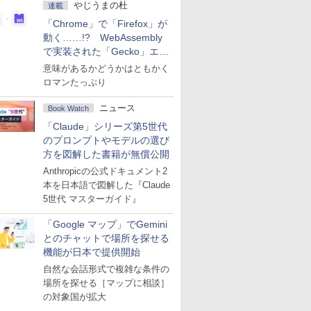
やじうまの杜
連載
「Chrome」で「Firefox」が
動く……!? WebAssembly
で実装された「Gecko」エン
ジン
意味があるかどうかはともかく
ロマンたっぷり
ニュース
Book Watch
「Claude」シリーズ第5世代
のプロンプトやモデルの選び
方を図解した書籍が無償公開
Anthropicの公式ドキュメント2
本を日本語で図解した『Claude
5世代 マスターガイド』
「Google マップ」でGemini
とのチャットで場所を探せる
機能が日本で提供開始
自然な会話形式で複雑な条件の
場所を探せる［マップに相談］
の対象国が拡大