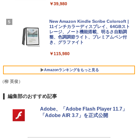
Microsoft Office Home 2024(最新 永続
￥39,980
版)|オンラインコード版|Windows11、1
￥129,800
0/mac対応|PC2台
￥2,326
New Amazon Kindle Scribe Colorsoft |
￥37,224
FMV ノートパソコン WE1-K3 (MS 365 P
11インチカラーディスプレイ、64GBスト
ersonal/Copilotキー搭載/Win 11/15.6型/
レージ、ノート機能搭載、明るさ自動調
Core i5/16GB/SSD 512GB/ホワイト) FM
整、色調調節ライト、プレミアムペン付
VWK3E15W_AZ
き、グラファイト
￥119,800
￥115,980
Amazonランキングをもっと見る
（柳 英俊）
編集部のおすすめ記事
Adobe、「Adobe Flash Player 11.7」
「Adobe AIR 3.7」を正式公開