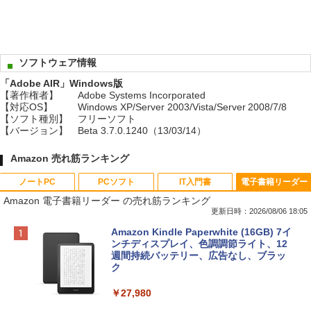
ソフトウェア情報
「Adobe AIR」Windows版
【著作権者】
Adobe Systems Incorporated
【対応OS】
Windows XP/Server 2003/Vista/Server 2008/7/8
【ソフト種別】
フリーソフト
【バージョン】
Beta 3.7.0.1240（13/03/14）
Amazon 売れ筋ランキング
ノートPC
PCソフト
IT入門書
電子書籍リーダー
Amazon 電子書籍リーダー の売れ筋ランキング
更新日時：2026/08/06 18:05
Apple 2026 MacBook Neo A18 Proチッ
Robloxギフトカード - 800 Robux 【限
生成AIパスポート公式テキスト 第４版
Amazon Kindle Paperwhite (16GB) 7イ
プ搭載13インチノートブック：AIとAppl
定バーチャルアイテムを含む】 【オンラ
ンチディスプレイ、色調調節ライト、12
e Intelligenceのために設計、Liquid Ret
インゲームコード】 ロブロックス | オン
週間持続バッテリー、広告なし、ブラッ
￥1,766
inaディスプレイ、8GBユニファイドメモ
ラインコード版
ク
リ、512GB SSDストレージ、1080p Fac
eTime HDカメラ、Touch ID - インディ
￥1,300
￥27,980
ゴ