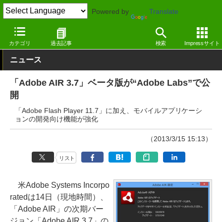
Powered by
Translate
窓の杜
システム・ファイル
ランタイム
Windows
カテゴリ
過去記事
検索
Impressサイト
ニュース
「Adobe AIR 3.7」ベータ版が“Adobe Labs”で公
開
「Adobe Flash Player 11.7」に加え、モバイルアプリケーシ
ョンの開発向け機能が強化
（2013/3/15 15:13）
リスト
米Adobe Systems Incorpo
ratedは14日（現地時間）、
「Adobe AIR」の次期バー
ジョン「Adobe AIR 3.7」の