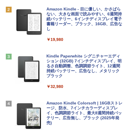
AIイラスト表現辞典: 思い通りの絵を引き
￥137,800
出す プロンプトの言葉 AI画像生成シリー
Microsoft Office Home & Business 202
Amazon Kindle - 目に優しい、かさばら
ズ (はぴーイラストLabo)
4(最新 永続版)|オンラインコード版|Wind
ない、大きな画面で読みやすい、6週間持
ows11、10/mac対応|PC2台
続バッテリー、6インチディスプレイ電子
tomtoc 360°保護 15.6 16インチ パソコ
書籍リーダー、ブラック、16GB、広告な
￥480
ンケース Dell NEC Lavie ASUS HP dyna
し
￥39,582
book Lenovo対応
￥19,980
ClaudeCode いちばんやさしい 教科書:
￥2,952
非エンジニア 初心者 素人 でも安心 使い
Robloxギフトカード - 2,000 Robux 【限
方 マニュアル AI副業にもコンテンツ作成
定バーチャルアイテムを含む】 【オンラ
にもKindle出版にも！ 非エンジニアのた
インゲームコード】 ロブロックス | オン
Kindle Paperwhite シグニチャーエディ
めのAIコーディング入門シリーズ
Apple 2026 MacBook Air M5チップ搭載
ラインコード版
ション (32GB) 7インチディスプレイ、明
13インチノートブック：AIとApple Intell
るさ自動調整、色調調節ライト、12週間
igence、13.6インチLiquid Retinaディ
持続バッテリー、広告なし、メタリック
￥99
￥3,200
スプレイ、24GBユニファイドメモリ、1
ブラック
TB SSDストレージ、12MPセンターフレ
ームカメラ、日本語キーボード、Touch I
￥32,980
FM TOWNS ハイパー・カタログ: 本体ハ
Robloxギフトカード - 1000 Robux 【限
D - ミッドナイト
ードウェア・市販ソフトウェアのパーフ
定バーチャルアイテムを含む】 【オンラ
ェクトリストと最新エミュレータ紹介
インゲームコード】 ロブロックス |オン
￥314,800
ラインコード版
Amazon Kindle Colorsoft | 16GBストレ
ージ、防水、7インチカラーディスプレ
￥1,600
イ、色調調節ライト、最大8週間持続バッ
￥1,600
【Amazon.co.jp限定】 HP ノートパソコ
テリー、広告無し、ブラック (2025年発
ン 15-fd 15.6インチ 16GBメモリ 512GB
売)
1冊ですべて身につくHTML & CSSとWe
SSD インテル Core 5
bデザイン入門講座［第2版］