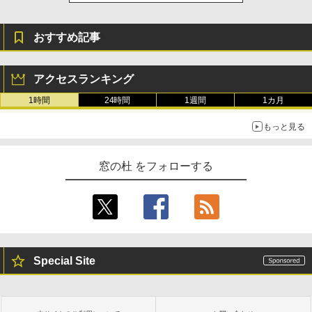
￥1,600
New Amazon Kindle Scribe Colorsoft |
おすすめ記事
11インチカラーディスプレイ、64GBスト
レージ、ノート機能搭載、明るさ自動調
整、色調調節ライト、プレミアムペン付
アクセスランキング
き、グラファイト
1時間
24時間
1週間
1カ月
￥115,980
もっと見る
窓の杜 をフォローする
Special Site