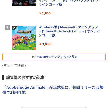
インゲームコード】 ロブロックス |オン
￥298,901
ラインコード版
￥1,600
【Amazon.co.jp限定】 HP ノートパソコ
ン 15-fd 15.6インチ 16GBメモリ 512GB
SSD インテル Core 5
Windows版 | Minecraft (マインクラフ
ト): Java & Bedrock Edition | オンライ
￥129,800
ンコード版
￥3,600
FMV ノートパソコン WE1-K3 (MS 365 P
ersonal/Copilotキー搭載/Win 11/15.6型/
Core i5/16GB/SSD 512GB/ホワイト) FM
Amazonランキングをもっと見る
VWK3E15W_AZ
（長谷川 正太郎）
￥139,880
生成AIパスポート公式テキスト 第４版
Amazon Kindle Paperwhite (16GB) 7イ
編集部のおすすめ記事
ンチディスプレイ、色調調節ライト、12
週間持続バッテリー、広告なし、ブラッ
￥1,766
「Adobe Edge Animate」が正式版に、初回リリースは無
ク
償で利用可能
￥22,980
AIイラスト表現辞典: 思い通りの絵を引き