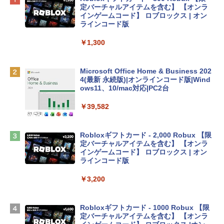
プ搭載13インチノートブック：AIとAppl
定バーチャルアイテムを含む】 【オンラ
e Intelligence、Liquid Retinaディスプ
インゲームコード】 ロブロックス | オン
レイ、8GBメモリ、512GB SSD、1080p
ラインコード版
FaceTime HDカメラ、Touch ID - インデ
ィゴ + 3年延長 AppleCare+ for 13インチ
￥1,300
MacBook Neo(A18 Pro)|ダウンロード版
￥162,598
Microsoft Office Home & Business 202
4(最新 永続版)|オンラインコード版|Wind
ows11、10/mac対応|PC2台
tomtoc 360°保護 15.6 16インチ パソコ
ンケース Dell NEC Lavie ASUS HP dyna
￥39,582
book Lenovo対応
￥2,952
Robloxギフトカード - 2,000 Robux 【限
定バーチャルアイテムを含む】 【オンラ
インゲームコード】 ロブロックス | オン
Apple 2026 MacBook Air M5チップ搭載
ラインコード版
13インチノートブック：AIとApple Intell
igence、13.6インチLiquid Retinaディ
￥3,200
スプレイ、24GBユニファイドメモリ、1
TB SSDストレージ、12MPセンターフレ
ームカメラ、日本語キーボード、Touch I
Robloxギフトカード - 1000 Robux 【限
D - ミッドナイト
定バーチャルアイテムを含む】 【オンラ