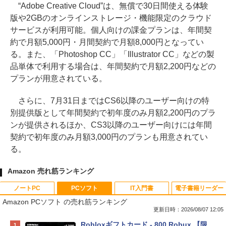
“Adobe Creative Cloud”は、無償で30日間使える体験
版や2GBのオンラインストレージ・機能限定のクラウド
サービスが利用可能。個人向けの課金プランは、年間契
約で月額5,000円・月間契約で月額8,000円となってい
る。また、「Photoshop CC」「Illustrator CC」などの製
品単体で利用する場合は、年間契約で月額2,200円などの
プランが用意されている。
さらに、7月31日まではCS6以降のユーザー向けの特
別提供版として年間契約で初年度のみ月額2,200円のプラ
ンが提供されるほか、CS3以降のユーザー向けには年間
契約で初年度のみ月額3,000円のプランも用意されてい
る。
Amazon 売れ筋ランキング
ノートPC
PCソフト
IT入門書
電子書籍リーダー
Amazon PCソフト の売れ筋ランキング
更新日時：2026/08/07 12:05
Apple 2026 MacBook Neo A18 Proチッ
Robloxギフトカード - 800 Robux 【限