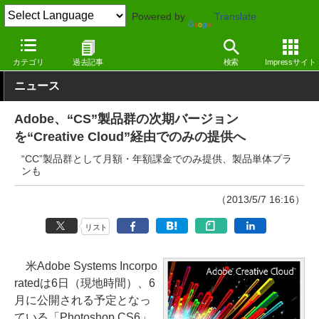
Powered by
Translate
窓の杜
その他の話題
トピック
その他
カテゴリ
過去記事
検索
Impressサイト
ニュース
Adobe、“CS”製品群の次期バージョン
を“Creative Cloud”経由でのみの提供へ
“CC”製品群として月額・年額課金でのみ提供、製品単体プラ
ンも
（2013/5/7 16:16）
リスト
米Adobe Systems Incorpo
ratedは6日（現地時間）、6
月に公開される予定となっ
ている「Photoshop CS6」