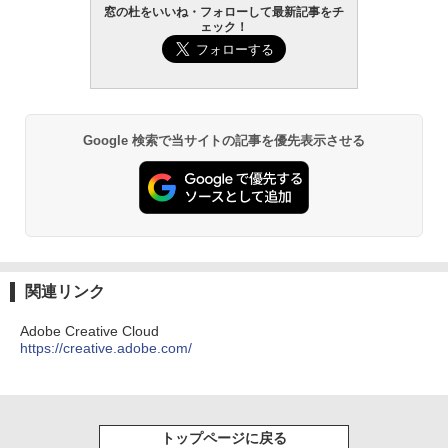
窓の杜をいいね・フォローして最新記事をチ
出す プロンプトの言葉 AI画像生成シリー
Amazon Kindle - 目に優しい、かさばら
ェック！
ズ (はぴーイラストLabo)
ない、大きな画面で読みやすい、6週間持
続バッテリー、6インチディスプレイ電子
書籍リーダー、ブラック、16GB、広告な
￥480
し
￥16,980
ClaudeCode いちばんやさしい 教科書:
Google 検索で当サイトの記事を優先表示させる
非エンジニア 初心者 素人 でも安心 使い
方 マニュアル AI副業にもコンテンツ作成
にもKindle出版にも！ 非エンジニアのた
Kindle Paperwhite シグニチャーエディ
めのAIコーディング入門シリーズ
ション (32GB) 7インチディスプレイ、明
るさ自動調整、色調調節ライト、12週間
持続バッテリー、広告なし、メタリック
￥99
ブラック
￥27,980
1冊ですべて身につくHTML & CSSとWe
関連リンク
bデザイン入門講座［第2版］
Adobe Creative Cloud
Amazon Kindle Colorsoft | 16GBストレ
￥2,326
https://creative.adobe.com/
ージ、防水、7インチカラーディスプレ
イ、色調調節ライト、最大8週間持続バッ
テリー、広告無し、ブラック (2025年発
売)
FM TOWNS ハイパー・カタログ: 本体ハ
ードウェア・市販ソフトウェアのパーフ
トップページに戻る
￥31,980
ェクトリストと最新エミュレータ紹介