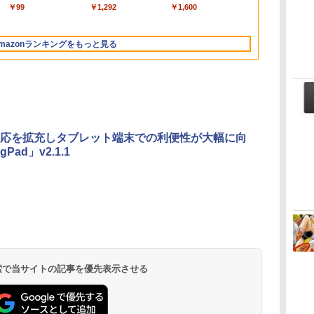
ートブック：AIと
ンラインコード
素人 でも安心 使い方
チ 16GBメモリ
ムを含む】 【オンラ
［第2版］
搭載/Win 11/15.6
Edition | オンラインコ
トウェアのパーフェク
￥261,414
￥39,582
￥99
￥129,800
￥3,200
￥1,292
￥139,880
￥3,600
￥1,600
Apple Intelligence、
版|Windows11、
マニュアル AI副業に
512GB SSD インテ
インゲームコード】
型/Core i5/16GB/SSD
ード版
トリストと最新エミュ
イ
13.6インチLiquid
10/mac対応|PC2台
もコンテンツ作成に
ル Core 5
ロブロックス | オン
512GB/ホワイト)
レータ紹介
Retinaディスプレ
もKindle出版にも！
ラインコード版
FMVWK3E15W_AZ
mazonランキングをもっと見る
イ、16GBユニファイ
非エンジニアのため
ドメモリ、1TB SSD
のAIコーディング入
ストレージ、12MPセ
門シリーズ
ンターフレームカメ
ラ、日本語キーボー
ド、Touch ID - シル
バー
応を拡充しタブレット端末での利便性が大幅に向
Pad」v2.1.1
Kindle Paperwhite
Amazon Kindle
New Amazon Kindle
シグニチャーエディ
Colorsoft | 16GBス
Scribe Colorsoft | 11
ション (32GB) 7イン
トレージ、防水、7イ
インチカラーディスプ
持
チディスプレイ、明
ンチカラーディスプ
レイ、64GBストレー
￥27,980
￥31,980
￥115,980
ン
るさ自動調整、色調
レイ、色調調節ライ
ジ、ノート機能搭載、
調節ライト、12週間
ト、最大8週間持続バ
明るさ自動調整、色調
持続バッテリー、広
ッテリー、広告無
調節ライト、プレミア
 検索で当サイトの記事を優先表示させる
な
告なし、メタリック
し、ブラック (2025
ムペン付き、グラファ
ブラック
年発売)
イト