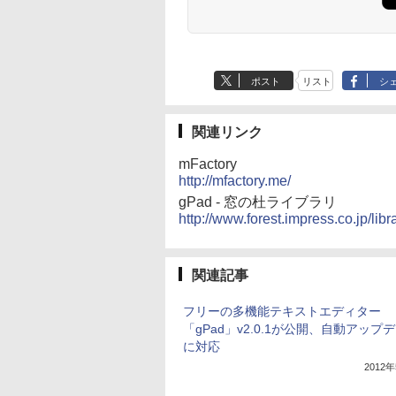
ポスト
リスト
シ
関連リンク
mFactory
http://mfactory.me/
gPad - 窓の杜ライブラリ
http://www.forest.impress.co.jp/lib
関連記事
フリーの多機能テキストエディター
「gPad」v2.0.1が公開、自動アップ
に対応
2012