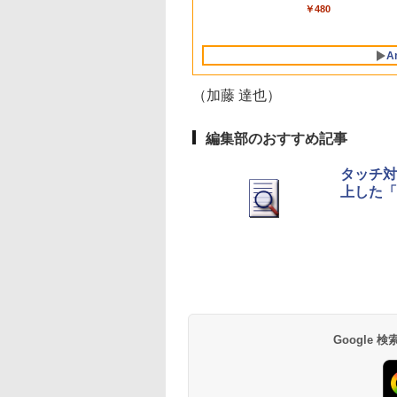
ンチノートブック：
を含む】 【オンライ
Lavie ASUS HP
を含む】 【オンライ
葉 AI画像生成シリー
￥119,800
￥1,300
￥2,952
￥1,600
￥480
AIとApple
ンゲームコード】 ロ
dynabook Lenovo
ンゲームコード】 ロ
ズ (はぴーイラスト
Intelligenceのために
ブロックス | オンラ
対応
ブロックス |オンラ
Labo)
設計、Liquid Retina
インコード版
ンコード版
A
ディスプレイ、8GB
ユニファイドメモ
リ、256GB SSDスト
（加藤 達也）
レージ、1080p
FaceTime HDカメラ
- インディゴ
編集部のおすすめ記事
タッチ対
上した「g
Amazon Kindle
Amazon Kindle - 目
Paperwhite (16GB)
に優しい、かさばら
7インチディスプレ
ない、大きな画面で
イ、色調調節ライ
読みやすい、6週間
￥22,980
￥16,980
ト、12週間持続バッ
続バッテリー、6イ
テリー、広告なし、
チディスプレイ電子
ブラック
書籍リーダー、ブラ
Google
ック、16GB、広告
し