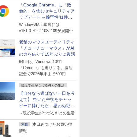
「Google Chrome」に「致
命的」を含むセキュリティア
ップデート ～脆弱性41件に
対処
Windows/Mac環境には
v151.0.7922.108/.109が展開中
老舗のマウスユーティリティ
「チューチューマウス」がAI
の力を借りて15年ぶりに復活
64bit化、Windows 10/11、
「Chrome」も走り回る。復活
記念で2026年末まで500円
現役学生がつづるAIとの生活
【自分なら選ばない一日を考
えて】 空いた午後をチャッ
ピーに捧げたら、思わぬ絶景
に出会った話
～現役学生がつづるAIとの生活
本日みつけたお買い得
連載
情報