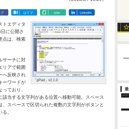
ェア
はてブ
note
LinkedIn
ストエディタ
、6日に公開さ
更点は、検索
ルサーチに対
エリアで範囲
ーへ反映され
「gPad」v2.1.0
キーワードが
最
なっており、
に該当する文字列がある位置へ移動可能。スペース
は、スペースで区切られた複数の文字列がボタンと
いる。