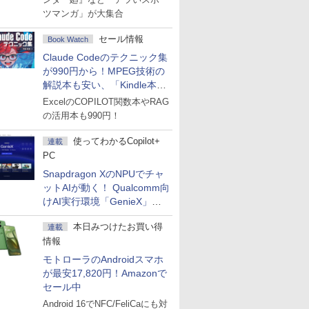
ツマンガ」が大集合
セール情報
Book Watch
Claude Codeのテクニック集
が990円から！MPEG技術の
解説本も安い、「Kindle本サ
マーセール」第2弾開始！
ExcelのCOPILOT関数本やRAG
の活用本も990円！
使ってわかるCopilot+
連載
PC
Snapdragon XのNPUでチャ
ットAIが動く！ Qualcomm向
けAI実行環境「GenieX」を
試してみた
本日みつけたお買い得
連載
情報
モトローラのAndroidスマホ
が最安17,820円！Amazonで
セール中
Android 16でNFC/FeliCaにも対