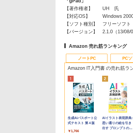
「gPad」
【著作権者】
UH 氏
【対応OS】
Windows 2000/
【ソフト種別】
フリーソフト
【バージョン】
2.1.0（13/08
Amazon 売れ筋ランキング
ノートPC
PC
Amazon IT入門書 の売れ筋
Apple 2026
Robloxギフトカード
生成AIパスポート公
tomtoc 360°保護
Robloxギフトカード
AIイラスト表現辞典:
MacBook Neo A18
- 800 Robux 【限定
式テキスト 第４版
15.6 16インチ パソ
- 1000 Robux 【限
思い通りの絵を引き
Proチップ搭載13イ
バーチャルアイテム
ンケース Dell NEC
バーチャルアイテム
出す プロンプトの言
￥1,766