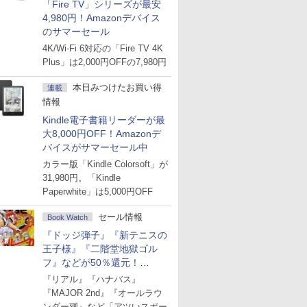
「Fire TV」シリーズが最安
4,980円！Amazonデバイス
のサマーセール
4K/Wi-Fi 6対応の「Fire TV 4K
Plus」は2,000円OFFの7,980円
本日みつけたお買い得
連載
情報
Kindle電子書籍リーダーが最
大8,000円OFF！Amazonデ
バイスがサマーセール中
カラー版「Kindle Colorsoft」が
31,980円。「Kindle
Paperwhite」は5,000円OFF
セール情報
Book Watch
『ドッジ弾子』『新テニスの
王子様』『二階堂地獄ゴル
フ』などが50％還元！
Amazonマンガ週末セール
『リアル』『ハナバス』
『MAJOR 2nd』『オールラウ
ンダー廻』など「アツいスポー