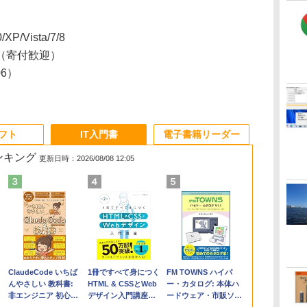
XP/Vista/7/8
（寄付歓迎）
/06）
ソフト
IT入門書
電子書籍リーダー
ランキング
更新日時：2026/08/08 12:05
Apple 2026
Microsoft Office
ClaudeCode いちば
【Amazon.co.jp限
Robloxギフトカード
1冊ですべて身につく
FMV ノートパソコン
Windows版 |
FM TOWNS ハイパ
コ
定
MacBook Air M5チ
Home & Business
んやさしい 教科書:
定】 HP ノートパソ
- 2,000 Robux 【限
HTML & CSSとWeb
WE1-K3 (MS 365
Minecraft (マインクラ
ー・カタログ: 本体ハ
ップ搭載13インチノ
2024(最新 永続版)|オ
非エンジニア 初心者
コン 15-fd 15.6イン
定バーチャルアイテ
デザイン入門講座
Personal/Copilotキー
フト): Java & Bedrock
ードウェア・市販ソフ