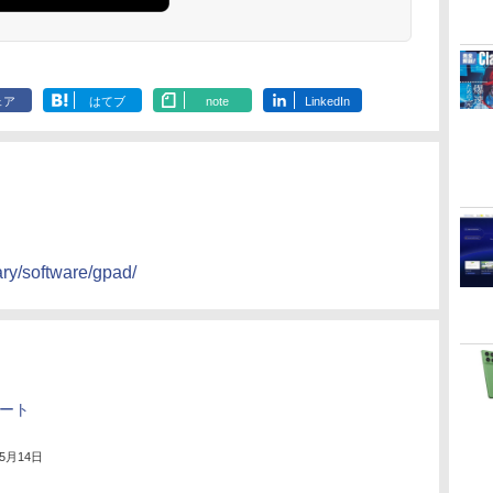
ェア
はてブ
note
LinkedIn
rary/software/gpad/
デート
年5月14日