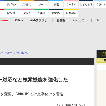
ndows
Office
Webブラウザー
脆弱性
ドキュメント
SNS
エディター
Windows
1
チ対応など検索機能を強化した
を変更、Shift-JISでの文字化けを警告
（2013/8/7 10:29）