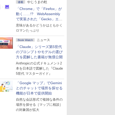
やじうまの杜
連載
「Chrome」で「Firefox」が
動く……!? WebAssembly
で実装された「Gecko」エン
ジン
意味があるかどうかはともかく
ロマンたっぷり
ニュース
Book Watch
「Claude」シリーズ第5世代
のプロンプトやモデルの選び
方を図解した書籍が無償公開
Anthropicの公式ドキュメント2
本を日本語で図解した『Claude
5世代 マスターガイド』
「Google マップ」でGemini
とのチャットで場所を探せる
機能が日本で提供開始
自然な会話形式で複雑な条件の
場所を探せる［マップに相談］
の対象国が拡大