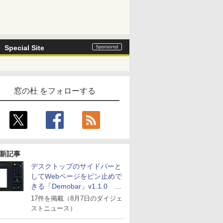
Special Site
窓の杜 をフォローする
新記事
デスクトップのサイドバーと
してWebページをピン止めで
きる「Demobar」v1.1.0 ほ
か
17件を掲載（8月7日のダイジェ
ストニュース）