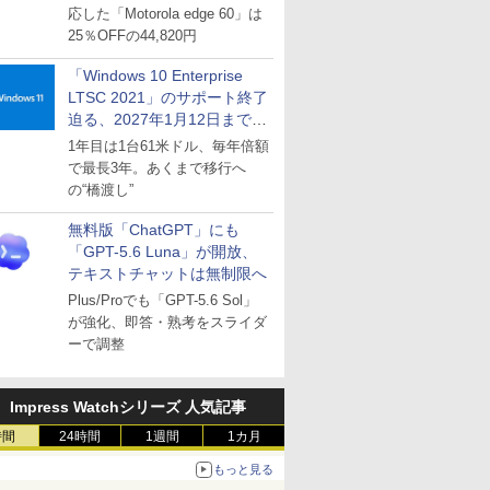
応した「Motorola edge 60」は
25％OFFの44,820円
「Windows 10 Enterprise
LTSC 2021」のサポート終了
迫る、2027年1月12日まで
～ESUは9月1日から販売
1年目は1台61米ドル、毎年倍額
で最長3年。あくまで移行へ
の“橋渡し”
無料版「ChatGPT」にも
「GPT-5.6 Luna」が開放、
テキストチャットは無制限へ
Plus/Proでも「GPT-5.6 Sol」
が強化、即答・熟考をスライダ
ーで調整
Impress Watchシリーズ 人気記事
時間
24時間
1週間
1カ月
もっと見る