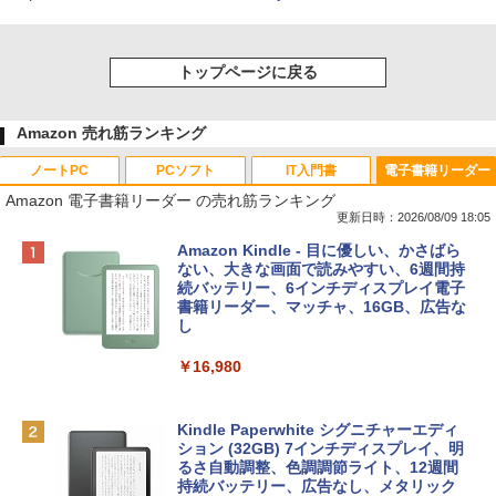
トップページに戻る
Amazon 売れ筋ランキング
ノートPC
PCソフト
IT入門書
電子書籍リーダー
Amazon 電子書籍リーダー の売れ筋ランキング
更新日時：2026/08/09 18:05
Apple 2026 MacBook Neo A18 Proチッ
Robloxギフトカード - 800 Robux 【限
生成AIパスポート公式テキスト 第４版
Amazon Kindle - 目に優しい、かさばら
プ搭載13インチノートブック：AIとAppl
定バーチャルアイテムを含む】 【オンラ
ない、大きな画面で読みやすい、6週間持
e Intelligenceのために設計、Liquid Ret
インゲームコード】 ロブロックス | オン
続バッテリー、6インチディスプレイ電子
￥1,766
inaディスプレイ、8GBユニファイドメモ
ラインコード版
書籍リーダー、マッチャ、16GB、広告な
リ、256GB SSDストレージ、1080p Fac
し
eTime HDカメラ - インディゴ
￥1,300
￥16,980
￥113,748
1冊ですべて身につくHTML & CSSとWe
bデザイン入門講座［第2版］
Robloxギフトカード - 1000 Robux 【限
定バーチャルアイテムを含む】 【オンラ
Kindle Paperwhite シグニチャーエディ
tomtoc 360°保護 15.6 16インチ パソコ
インゲームコード】 ロブロックス |オン
ション (32GB) 7インチディスプレイ、明
￥1,292
ンケース Dell NEC Lavie ASUS HP dyna
ラインコード版
るさ自動調整、色調調節ライト、12週間
book Lenovo対応
持続バッテリー、広告なし、メタリック