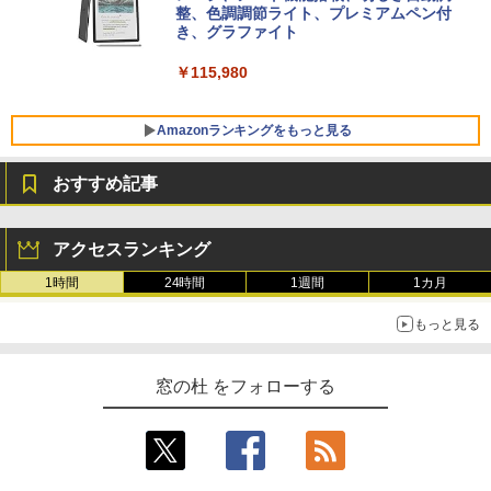
VWK3E15W_AZ
整、色調調節ライト、プレミアムペン付
き、グラファイト
￥139,880
￥115,980
Amazonランキングをもっと見る
おすすめ記事
アクセスランキング
1時間
24時間
1週間
1カ月
もっと見る
窓の杜 をフォローする