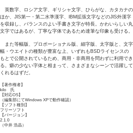
英数字、ロシア文字、ギリシャ文字、ひらがな、カタカナの
ほか、JIS第一・第二水準漢字、IBM拡張文字などのJIS外漢字
を収録し、バランスのよい手書き文字が特長。かわいらしい丸
文字ではあるが、丁寧な字体であるため達筆な印象も受ける。
また等幅版、プロポーショナル版、細字版、太字版と、文字
幅・ウエイトの種類が豊富な上、いずれもBSDライセンスの
もとで公開されているため、商用・非商用を問わずに利用でき
る。癖の少ない字体と相まって、さまざまなシーンで活躍して
くれるはずだ。
【著作権者】
kilo 氏
【対応OS】
（編集部にてWindows XPで動作確認）
【ソフト種別】
フリーソフト
【バージョン】
2.1.0
（中井 浩晶）