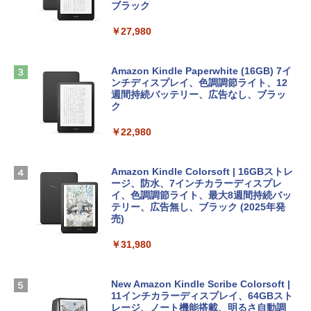
ブラック
￥1,600
￥2,952
ClaudeCode いちばんやさしい 教科書:
￥27,980
非エンジニア 初心者 素人 でも安心 使い
方 マニュアル AI副業にもコンテンツ作成
Robloxギフトカード - 2,000 Robux 【限
にもKindle出版にも！ 非エンジニアのた
Apple 2026 MacBook Air M5チップ搭載
定バーチャルアイテムを含む】 【オンラ
めのAIコーディング入門シリーズ
13インチノートブック：AIとApple Intell
インゲームコード】 ロブロックス | オン
Amazon Kindle Paperwhite (16GB) 7イ
igence、13.6インチLiquid Retinaディ
ラインコード版
ンチディスプレイ、色調調節ライト、12
￥99
スプレイ、16GBユニファイドメモリ、1
週間持続バッテリー、広告なし、ブラッ
TB SSDストレージ、12MPセンターフレ
ク
￥3,200
ームカメラ、日本語キーボード、Touch I
D - ミッドナイト
￥22,980
AIイラスト表現辞典: 思い通りの絵を引き
出す プロンプトの言葉 AI画像生成シリー
Microsoft Office Home & Business 202
￥278,800
ズ (はぴーイラストLabo)
4(最新 永続版)|オンラインコード版|Wind
ows11、10/mac対応|PC2台
Amazon Kindle Colorsoft | 16GBストレ
￥480
ージ、防水、7インチカラーディスプレ
【Amazon.co.jp限定】 HP ノートパソコ
イ、色調調節ライト、最大8週間持続バッ
￥39,582
ン 15-fd 15.6インチ 16GBメモリ 512GB
テリー、広告無し、ブラック (2025年発
SSD インテル Core 5
売)
FM TOWNS ハイパー・カタログ: 本体ハ
ードウェア・市販ソフトウェアのパーフ
Windows版 | Minecraft (マインクラフ
￥129,800
￥31,980
ェクトリストと最新エミュレータ紹介
ト): Java & Bedrock Edition | オンライ
ンコード版
￥1,600
FMV ノートパソコン WE1-K3 (MS 365 P
New Amazon Kindle Scribe Colorsoft |
￥3,600
ersonal/Copilotキー搭載/Win 11/15.6型/
11インチカラーディスプレイ、64GBスト
Core i5/16GB/SSD 512GB/ホワイト) FM
レージ、ノート機能搭載、明るさ自動調