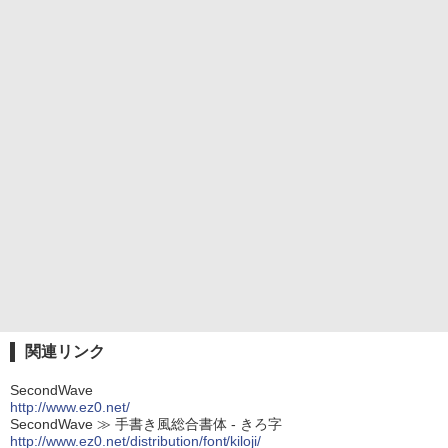
関連リンク
SecondWave
http://www.ez0.net/
SecondWave ≫ 手書き風総合書体 - きろ字
http://www.ez0.net/distribution/font/kiloji/