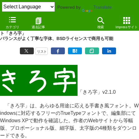
Powered by
Translate
REVIEW
（11/07/13）
カテゴリ
過去記事
検索
Impressサイト
第二水準まで収録して文字幅・ウエイトの種類も豊富な手書き風フォン
ト「きろ字」
バランスがよく丁寧な字体、BSDライセンスで商用も可能
リスト
「きろ字」v2.1.0
「きろ字」は、あらゆる用途に応える手書き風フォント。W
indowsに対応するフリーのTrueTypeフォントで、編集部にて
Windows XPで動作を確認した。作者のWebサイトから等幅
版、プロポーショナル版、細字版、太字版の4種類をダウンロ
ードできる。