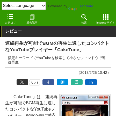
Powered by
Translate
窓の杜
インターネット
インターネット
Windows
カテゴリ
過去記事
検索
Impressサイト
レビュー
連続再生が可能でBGMの再生に適したコンパクト
なYouTubeプレイヤー「CakeTune」
指定キーワードでYouTubeを検索して小さなウィンドウで連
続再生
（2013/2/25 10:42）
リスト
「CakeTune」は、連続再
生が可能でBGM再生に適し
たコンパクトなYouTubeプ
レイヤー。Windowsに対応