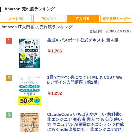
Amazon 売れ筋ランキング
ノートPC
PCソフト
IT入門書
電子書籍リーダー
Amazon IT入門書 の売れ筋ランキング
更新日時：2026/08/10 12:05
Apple 2026 MacBook Neo A18 Proチッ
Robloxギフトカード - 800 Robux 【限
生成AIパスポート公式テキスト 第４版
プ搭載13インチノートブック：AIとAppl
定バーチャルアイテムを含む】 【オンラ
e Intelligenceのために設計、Liquid Ret
インゲームコード】 ロブロックス | オン
￥1,766
inaディスプレイ、8GBユニファイドメモ
ラインコード版
リ、256GB SSDストレージ、1080p Fac
eTime HDカメラ - インディゴ
￥1,300
￥119,800
1冊ですべて身につくHTML & CSSとWe
bデザイン入門講座［第2版］
Robloxギフトカード - 2,000 Robux 【限
定バーチャルアイテムを含む】 【オンラ
tomtoc 360°保護 15.6 16インチ パソコ
インゲームコード】 ロブロックス | オン
￥1,292
ンケース Dell NEC Lavie ASUS HP dyna
ラインコード版
book Lenovo対応
￥3,200
￥2,952
ClaudeCode いちばんやさしい 教科書:
非エンジニア 初心者 素人 でも安心 使い
方 マニュアル AI副業にもコンテンツ作成
Robloxギフトカード - 1000 Robux 【限
にもKindle出版にも！ 非エンジニアのた
【Amazon.co.jp限定】 HP ノートパソコ
定バーチャルアイテムを含む】 【オンラ