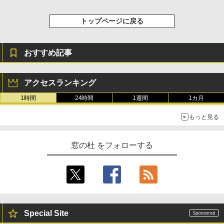
Amazon Kindle Colorsoft | 16GBストレ
ージ、防水、7インチカラーディスプレ
トップページに戻る
イ、色調調節ライト、最大8週間持続バッ
テリー、広告無し、ブラック (2025年発
売)
おすすめ記事
￥31,980
アクセスランキング
New Amazon Kindle Scribe Colorsoft |
11インチカラーディスプレイ、64GBスト
1時間
24時間
1週間
1カ月
レージ、ノート機能搭載、明るさ自動調
整、色調調節ライト、プレミアムペン付
もっと見る
き、グラファイト
￥115,980
窓の杜 をフォローする
Special Site