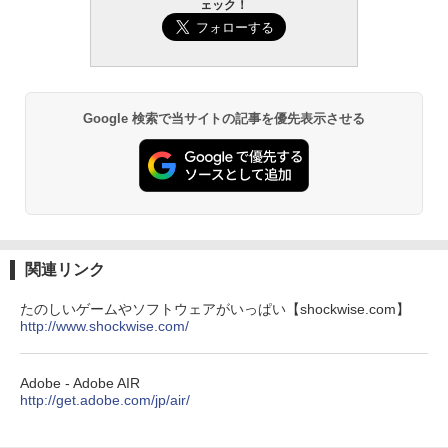
ない、大きな画面で読みやすい、6週間持
ェック！
￥109,800
続バッテリー、6インチディスプレイ電子
書籍リーダー、マッチャ、16GB、広告な
し
￥16,980
Google 検索で当サイトの記事を優先表示させる
Kindle Paperwhite シグニチャーエディ
ション (32GB) 7インチディスプレイ、明
るさ自動調整、色調調節ライト、12週間
持続バッテリー、広告なし、メタリック
ブラック
￥27,980
関連リンク
たのしいゲームやソフトウェアがいっぱい【shockwise.com】
Amazon Kindle Paperwhite (16GB) 7イ
http://www.shockwise.com/
ンチディスプレイ、色調調節ライト、12
週間持続バッテリー、広告なし、ブラッ
ク
Adobe - Adobe AIR
￥22,980
http://get.adobe.com/jp/air/