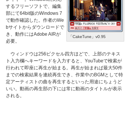
するフリーソフトで、編集
部にて64bit版のWindows 7
で動作確認した。作者のWe
bサイトからダウンロードで
き、動作にはAdobe AIRが
「CakeTune」v0.95
必要。
ウィンドウは256ピクセル四方ほどで、上部のテキス
ト入力欄へキーワードを入力すると、YouTubeで検索が
行われて即座に再生が始まる。再生が始まれば最大50件
までの検索結果を連続再生でき、作業中のBGMとして特
定アーティストの曲を再生するといった用途にちょうど
いい。動画の再生部の下には常に動画のタイトルが表示
される。