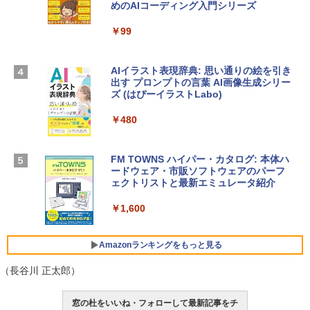
めのAIコーディング入門シリーズ
ン 15-fd 15.6インチ 16GBメモリ 512GB
インゲームコード】 ロブロックス |オン
SSD インテル Core 5
ラインコード版
￥99
￥129,800
￥1,600
AIイラスト表現辞典: 思い通りの絵を引き
出す プロンプトの言葉 AI画像生成シリー
Apple 2026 MacBook Air M5チップ搭載
Microsoft Office Home & Business 202
ズ (はぴーイラストLabo)
13インチノートブック：AIとApple Intell
4(最新 永続版)|オンラインコード版|Wind
igence、13.6インチLiquid Retinaディ
ows11、10/mac対応|PC2台
￥480
スプレイ、16GBユニファイドメモリ、1
TB SSDストレージ、12MPセンターフレ
￥39,582
ームカメラ、日本語キーボード、Touch I
D - シルバー
FM TOWNS ハイパー・カタログ: 本体ハ
ードウェア・市販ソフトウェアのパーフ
Robloxギフトカード - 10,000 Robux
￥261,414
ェクトリストと最新エミュレータ紹介
【限定バーチャルアイテムを含む】 【オ
ンラインゲームコード】 ロブロックス |
￥1,600
オンラインコード版
【Amazon.co.jp限定】ASUS ノートパソ
コン Vivobook 15 M1502NAQ 15.6イン
￥14,500
チ AMD Ryzen 7 170 メモリ16GB SSD 5
Amazonランキングをもっと見る
12GB Microsoft 365 Personal (24か月
版) 搭載 Windows 11 重量1.7kg Wi-Fi 6
（長谷川 正太郎）
E クワイエットブルー M1502NAQ-R716
5BUWS
Amazon Kindle - 目に優しい、かさばら
窓の杜をいいね・フォローして最新記事をチ