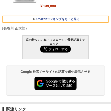
￥139,880
Amazonランキングをもっと見る
（長谷川 正太郎）
Robloxギフトカード - 800 Robux 【限
生成AIパスポート公式テキスト 第４版
Amazon Kindle Paperwhite (16GB) 7イ
窓の杜をいいね・フォローして最新記事をチ
定バーチャルアイテムを含む】 【オンラ
ンチディスプレイ、色調調節ライト、12
ェック！
インゲームコード】 ロブロックス | オン
週間持続バッテリー、広告なし、ブラッ
￥1,766
ラインコード版
ク
￥1,300
￥22,980
AIイラスト表現辞典: 思い通りの絵を引き
Google 検索で当サイトの記事を優先表示させる
出す プロンプトの言葉 AI画像生成シリー
Robloxギフトカード - 1000 Robux 【限
Amazon Kindle - 目に優しい、かさばら
ズ (はぴーイラストLabo)
定バーチャルアイテムを含む】 【オンラ
ない、大きな画面で読みやすい、6週間持
インゲームコード】 ロブロックス |オン
続バッテリー、6インチディスプレイ電子
ラインコード版
書籍リーダー、ブラック、16GB、広告な
￥480
し
￥1,600
￥16,980
ClaudeCode いちばんやさしい 教科書:
非エンジニア 初心者 素人 でも安心 使い
関連リンク
方 マニュアル AI副業にもコンテンツ作成