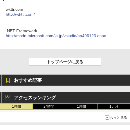
Microsoft Office Home & Business 202
にもKindle出版にも！ 非エンジニアのた
4(最新 永続版)|オンラインコード版|Wind
Kindle Paperwhite シグニチャーエディ
wkttr.com
めのAIコーディング入門シリーズ
ows11、10/mac対応|PC2台
ション (32GB) 7インチディスプレイ、明
http://wkttr.com/
るさ自動調整、色調調節ライト、12週間
持続バッテリー、広告なし、メタリック
￥99
￥39,582
ブラック
.NET Framework
￥27,980
http://msdn.microsoft.com/ja-jp/vstudio/aa496123.aspx
1冊ですべて身につくHTML & CSSとWe
Robloxギフトカード - 2,000 Robux 【限
bデザイン入門講座［第2版］
定バーチャルアイテムを含む】 【オンラ
インゲームコード】 ロブロックス | オン
ラインコード版
Amazon Kindle Colorsoft | 16GBストレ
￥1,292
ージ、防水、7インチカラーディスプレ
トップページに戻る
イ、色調調節ライト、最大8週間持続バッ
￥3,200
テリー、広告無し、ブラック (2025年発
売)
FM TOWNS ハイパー・カタログ: 本体ハ
ードウェア・市販ソフトウェアのパーフ
Windows版 | Minecraft (マインクラフ
おすすめ記事
￥31,980
ェクトリストと最新エミュレータ紹介
ト): Java & Bedrock Edition | オンライ
ンコード版
￥1,600
アクセスランキング
New Amazon Kindle Scribe Colorsoft |
￥3,600
11インチカラーディスプレイ、64GBスト
1時間
24時間
1週間
1カ月
レージ、ノート機能搭載、明るさ自動調
整、色調調節ライト、プレミアムペン付
もっと見る
き、グラファイト
￥115,980