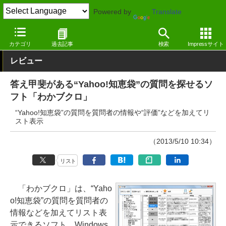
Powered by
Translate
窓の杜
インターネット
インターネット
Windows
カテゴリ
過去記事
検索
Impressサイト
レビュー
答え甲斐がある“Yahoo!知恵袋”の質問を探せるソ
フト「わかブクロ」
“Yahoo!知恵袋”の質問を質問者の情報や“評価”などを加えてリ
スト表示
（2013/5/10 10:34）
リスト
「わかブクロ」は、“Yaho
o!知恵袋”の質問を質問者の
情報などを加えてリスト表
示できるソフト。Windows