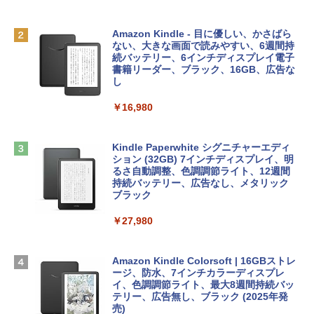
MacBook Neo(A18 Pro)|ダウンロード版
AIイラスト表現辞典: 思い通りの絵を引き
￥162,598
出す プロンプトの言葉 AI画像生成シリー
Robloxギフトカード - 1000 Robux 【限
Amazon Kindle - 目に優しい、かさばら
ズ (はぴーイラストLabo)
定バーチャルアイテムを含む】 【オンラ
ない、大きな画面で読みやすい、6週間持
インゲームコード】 ロブロックス |オン
続バッテリー、6インチディスプレイ電子
tomtoc 360°保護 15.6 16インチ パソコ
ラインコード版
書籍リーダー、ブラック、16GB、広告な
￥480
ンケース Dell NEC Lavie ASUS HP dyna
し
book Lenovo対応
￥1,600
￥16,980
ClaudeCode いちばんやさしい 教科書:
￥2,952
非エンジニア 初心者 素人 でも安心 使い
方 マニュアル AI副業にもコンテンツ作成
Microsoft Office Home & Business 202
にもKindle出版にも！ 非エンジニアのた
4(最新 永続版)|オンラインコード版|Wind
Kindle Paperwhite シグニチャーエディ
めのAIコーディング入門シリーズ
Apple 2026 MacBook Air M5チップ搭載
ows11、10/mac対応|PC2台
ション (32GB) 7インチディスプレイ、明
13インチノートブック：AIとApple Intell
るさ自動調整、色調調節ライト、12週間
igence、13.6インチLiquid Retinaディ
持続バッテリー、広告なし、メタリック
￥99
￥39,582
スプレイ、16GBユニファイドメモリ、1
ブラック
TB SSDストレージ、12MPセンターフレ
ームカメラ、日本語キーボード、Touch I
￥27,980
1冊ですべて身につくHTML & CSSとWe
Robloxギフトカード - 2,000 Robux 【限
D - シルバー
bデザイン入門講座［第2版］
定バーチャルアイテムを含む】 【オンラ
インゲームコード】 ロブロックス | オン
￥261,414
ラインコード版
Amazon Kindle Colorsoft | 16GBストレ
￥1,292
ージ、防水、7インチカラーディスプレ
イ、色調調節ライト、最大8週間持続バッ
￥3,200
【Amazon.co.jp限定】 HP ノートパソコ
テリー、広告無し、ブラック (2025年発
ン 15-fd 15.6インチ 16GBメモリ 512GB
売)
FM TOWNS ハイパー・カタログ: 本体ハ