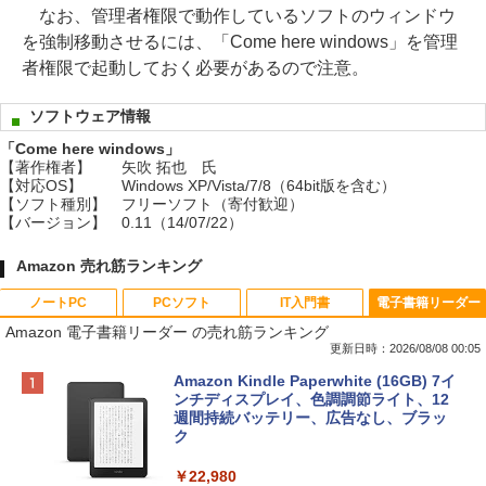
なお、管理者権限で動作しているソフトのウィンドウ
を強制移動させるには、「Come here windows」を管理
者権限で起動しておく必要があるので注意。
ソフトウェア情報
「Come here windows」
【著作権者】
矢吹 拓也 氏
【対応OS】
Windows XP/Vista/7/8（64bit版を含む）
【ソフト種別】
フリーソフト（寄付歓迎）
【バージョン】
0.11（14/07/22）
Amazon 売れ筋ランキング
ノートPC
PCソフト
IT入門書
電子書籍リーダー
Amazon 電子書籍リーダー の売れ筋ランキング
更新日時：2026/08/08 00:05
Apple 2026 MacBook Neo A18 Proチッ
Robloxギフトカード - 800 Robux 【限
生成AIパスポート公式テキスト 第４版
Amazon Kindle Paperwhite (16GB) 7イ
プ搭載13インチノートブック：AIとAppl
定バーチャルアイテムを含む】 【オンラ
ンチディスプレイ、色調調節ライト、12
e Intelligence、Liquid Retinaディスプ
インゲームコード】 ロブロックス | オン
週間持続バッテリー、広告なし、ブラッ
￥1,766
レイ、8GBメモリ、512GB SSD、1080p
ラインコード版
ク
FaceTime HDカメラ、Touch ID - インデ
ィゴ + 3年延長 AppleCare+ for 13インチ
￥1,300
￥22,980