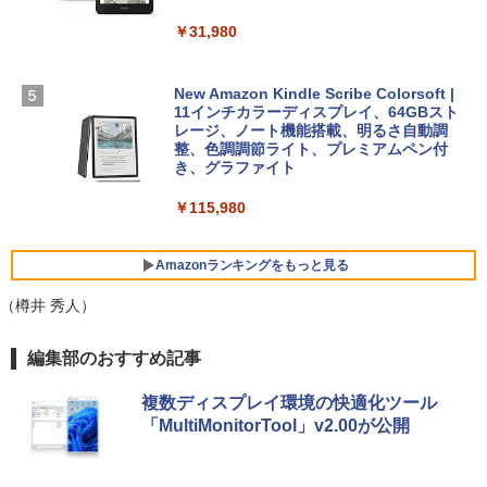
SSD インテル Core 5
ードウェア・市販ソフトウェアのパーフ
Windows版 | Minecraft (マインクラフ
￥31,980
ェクトリストと最新エミュレータ紹介
ト): Java & Bedrock Edition | オンライ
￥129,800
ンコード版
￥1,600
New Amazon Kindle Scribe Colorsoft |
￥3,600
FMV ノートパソコン WE1-K3 (MS 365 P
11インチカラーディスプレイ、64GBスト
ersonal/Copilotキー搭載/Win 11/15.6型/
レージ、ノート機能搭載、明るさ自動調
Core i5/16GB/SSD 512GB/ホワイト) FM
整、色調調節ライト、プレミアムペン付
VWK3E15W_AZ
き、グラファイト
￥139,880
￥115,980
Amazonランキングをもっと見る
（樽井 秀人）
編集部のおすすめ記事
複数ディスプレイ環境の快適化ツール
「MultiMonitorTool」v2.00が公開