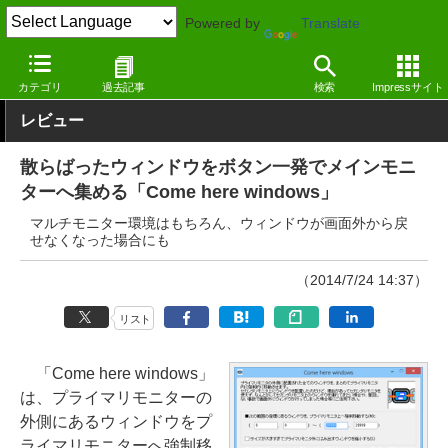
Powered by
Translate
窓の杜
システム・ファイル
デスクトップ
Windows
カテゴリ
過去記事
検索
Impressサイト
レビュー
散らばったウィンドウをボタン一発でメインモニ
ターへ集める「Come here windows」
マルチモニター環境はもちろん、ウィンドウが画面外から戻
せなくなった場合にも
（2014/7/24 14:37）
リスト
「Come here windows」
は、プライマリモニターの
外側にあるウィンドウをプ
ライマリモニターへ強制移