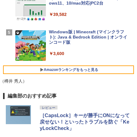
ows11、10/mac対応|PC2台
【Amazon.co.jp限定】 HP ノートパソコ
￥39,582
ン 15-fd 15.6インチ 16GBメモリ 512GB
SSD インテル Core 5
Windows版 | Minecraft (マインクラフ
￥129,800
ト): Java & Bedrock Edition | オンライ
ンコード版
FMV ノートパソコン WE1-K3 (MS 365 P
￥3,600
ersonal/Copilotキー搭載/Win 11/15.6型/
Core i5/16GB/SSD 512GB/ホワイト) FM
VWK3E15W_AZ
Amazonランキングをもっと見る
￥139,880
（樽井 秀人）
生成AIパスポート公式テキスト 第４版
Amazon Kindle - 目に優しい、かさばら
編集部のおすすめ記事
ない、大きな画面で読みやすい、6週間持
続バッテリー、6インチディスプレイ電子
￥1,766
レビュー
書籍リーダー、マッチャ、16GB、広告な
［CapsLock］キーが勝手にONになって
し
戻せない！といったトラブルを防ぐ「Ke
￥16,980
yLockCheck」
1冊ですべて身につくHTML & CSSとWe