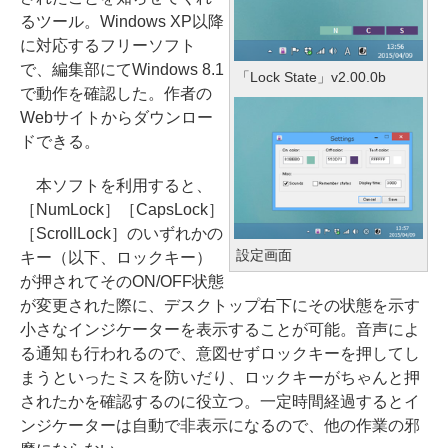
るツール。Windows XP以降
に対応するフリーソフト
で、編集部にてWindows 8.1
「Lock State」v2.00.0b
で動作を確認した。作者の
Webサイトからダウンロー
ドできる。
本ソフトを利用すると、
［NumLock］［CapsLock］
［ScrollLock］のいずれかの
設定画面
キー（以下、ロックキー）
が押されてそのON/OFF状態
が変更された際に、デスクトップ右下にその状態を示す
小さなインジケーターを表示することが可能。音声によ
る通知も行われるので、意図せずロックキーを押してし
まうといったミスを防いだり、ロックキーがちゃんと押
されたかを確認するのに役立つ。一定時間経過するとイ
ンジケーターは自動で非表示になるので、他の作業の邪