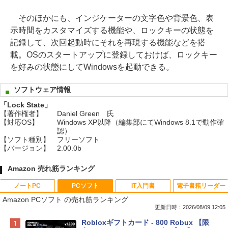
そのほかにも、インジケーターの文字色や背景色、表
示時間をカスタマイズする機能や、ロックキーの状態を
記録して、次回起動時にそれを再現する機能などを搭
載。OSのスタートアップに登録しておけば、ロックキー
を好みの状態にしてWindowsを起動できる。
ソフトウェア情報
「Lock State」
【著作権者】
Daniel Green 氏
【対応OS】
Windows XP以降（編集部にてWindows 8.1で動作確
認）
【ソフト種別】
フリーソフト
【バージョン】
2.00.0b
Amazon 売れ筋ランキング
ノートPC
PCソフト
IT入門書
電子書籍リーダー
Amazon PCソフト の売れ筋ランキング
更新日時：2026/08/09 12:05
Apple 2026 MacBook Neo A18 Proチッ
Robloxギフトカード - 800 Robux 【限