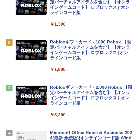
プ搭載13インチノートブック：AIとAppl
定バーチャルアイテムを含む】 【オンラ
e Intelligenceのために設計、Liquid Ret
インゲームコード】 ロブロックス | オン
inaディスプレイ、8GBユニファイドメモ
ラインコード版
リ、256GB SSDストレージ、1080p Fac
eTime HDカメラ - インディゴ
￥1,300
￥119,800
Robloxギフトカード - 1000 Robux 【限
定バーチャルアイテムを含む】 【オンラ
tomtoc 360°保護 15.6 16インチ パソコ
インゲームコード】 ロブロックス |オン
ンケース Dell NEC Lavie ASUS HP dyna
ラインコード版
book Lenovo対応
￥1,600
￥2,952
Robloxギフトカード - 2,000 Robux 【限
Apple 2026 MacBook Air M5チップ搭載
定バーチャルアイテムを含む】 【オンラ
13インチノートブック：AIとApple Intell
インゲームコード】 ロブロックス | オン
igence、13.6インチLiquid Retinaディ
ラインコード版
スプレイ、16GBユニファイドメモリ、1
TB SSDストレージ、12MPセンターフレ
￥3,200
ームカメラ、日本語キーボード、Touch I
D - ミッドナイト
Microsoft Office Home & Business 202
￥278,800
4(最新 永続版)|オンラインコード版|Wind