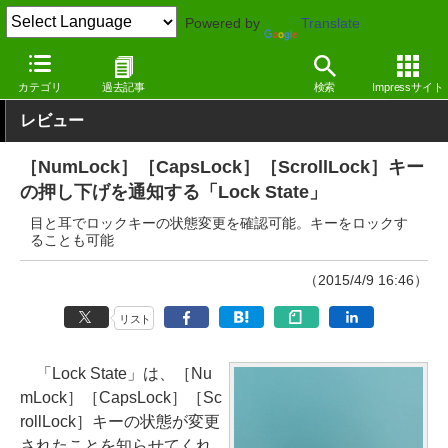
Powered by
Translate
窓の杜
システム・ファイル
ハードウェア
Windows
カテゴリ
過去記事
検索
Impressサイト
レビュー
［NumLock］［CapsLock］［ScrollLock］キー
の押し下げを通知する「Lock State」
目と耳でロックキーの状態変更を確認可能。キーをロックす
ることも可能
（2015/4/9 16:46）
リスト
「Lock State」は、［Nu
mLock］［CapsLock］［Sc
rollLock］キーの状態が変更
されたことを知らせてくれ