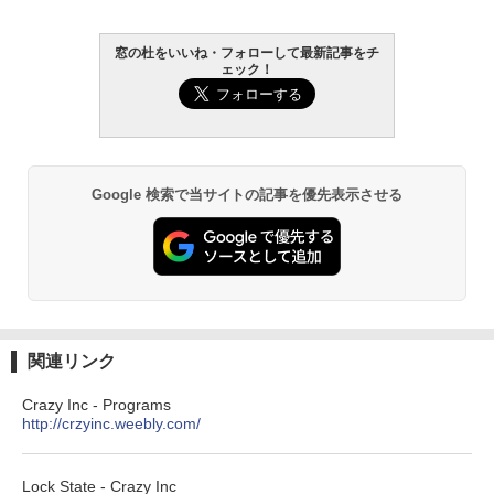
bデザイン入門講座［第2版］
Kindle Paperwhite シグニチャーエディ
ション (32GB) 7インチディスプレイ、明
￥1,292
窓の杜をいいね・フォローして最新記事をチ
るさ自動調整、色調調節ライト、12週間
ェック！
持続バッテリー、広告なし、メタリック
ブラック
ClaudeCode いちばんやさしい 教科書:
￥27,980
非エンジニア 初心者 素人 でも安心 使い
方 マニュアル AI副業にもコンテンツ作成
にもKindle出版にも！ 非エンジニアのた
Google 検索で当サイトの記事を優先表示させる
めのAIコーディング入門シリーズ
Amazon Kindle Paperwhite (16GB) 7イ
ンチディスプレイ、色調調節ライト、12
￥99
週間持続バッテリー、広告なし、ブラッ
ク
￥22,980
AIイラスト表現辞典: 思い通りの絵を引き
出す プロンプトの言葉 AI画像生成シリー
ズ (はぴーイラストLabo)
関連リンク
Amazon Kindle Colorsoft | 16GBストレ
￥480
ージ、防水、7インチカラーディスプレ
イ、色調調節ライト、最大8週間持続バッ
Crazy Inc - Programs
テリー、広告無し、ブラック (2025年発
http://crzyinc.weebly.com/
売)
FM TOWNS ハイパー・カタログ: 本体ハ
ードウェア・市販ソフトウェアのパーフ
￥31,980
ェクトリストと最新エミュレータ紹介
Lock State - Crazy Inc