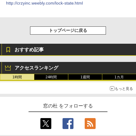
http://crzyinc.weebly.com/lock-state.html
￥1,600
New Amazon Kindle Scribe Colorsoft |
11インチカラーディスプレイ、64GBスト
レージ、ノート機能搭載、明るさ自動調
整、色調調節ライト、プレミアムペン付
トップページに戻る
き、グラファイト
￥115,980
おすすめ記事
アクセスランキング
1時間
24時間
1週間
1カ月
もっと見る
窓の杜 をフォローする