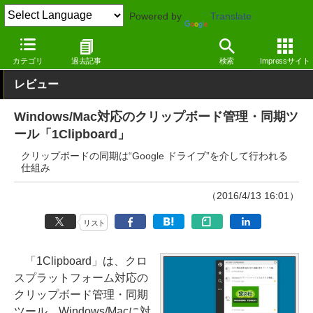
Powered by
Translate
窓の杜
システム・ファイル
システム
Windows
カテゴリ
過去記事
検索
Impressサイト
レビュー
Windows/Mac対応のクリップボード管理・同期ツ
ール「1Clipboard」
クリップボードの同期は“Google ドライブ”を介して行われる
仕組み
（2016/4/13 16:01）
リスト
「1Clipboard」は、クロ
スプラットフォーム対応の
クリップボード管理・同期
ツール。Windows/Macに対