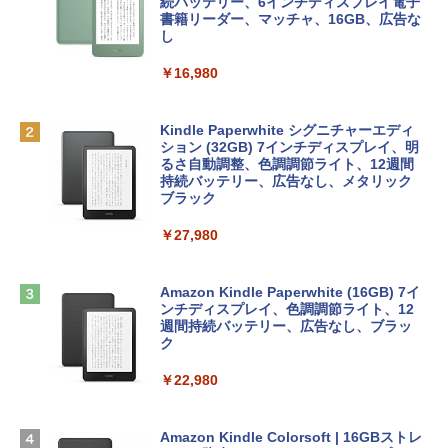
e Intelligenceのために設計、Liquid Ret
インゲームコード】 ロブロックス | オン
続バッテリー、6インチディスプレイ電子
￥1,766
inaディスプレイ、8GBユニファイドメモ
ラインコード版
書籍リーダー、マッチャ、16GB、広告な
リ、512GB SSDストレージ、1080p Fac
し
eTime HDカメラ、Touch ID - インディ
￥1,300
ゴ
￥16,980
AIイラスト表現辞典: 思い通りの絵を引き
￥137,800
出す プロンプトの言葉 AI画像生成シリー
Robloxギフトカード - 1000 Robux 【限
ズ (はぴーイラストLabo)
定バーチャルアイテムを含む】 【オンラ
Kindle Paperwhite シグニチャーエディ
インゲームコード】 ロブロックス |オン
ション (32GB) 7インチディスプレイ、明
tomtoc 360°保護 15.6 16インチ パソコ
ラインコード版
るさ自動調整、色調調節ライト、12週間
￥480
ンケース Dell NEC Lavie ASUS HP dyna
持続バッテリー、広告なし、メタリック
book Lenovo対応
ブラック
￥1,600
1冊ですべて身につくHTML & CSSとWe
￥2,952
￥27,980
bデザイン入門講座［第2版］
Microsoft Office Home & Business 202
4(最新 永続版)|オンラインコード版|Wind
￥1,292
Apple 2026 MacBook Air M5チップ搭載
ows11、10/mac対応|PC2台
Amazon Kindle Paperwhite (16GB) 7イ
13インチノートブック：AIとApple Intell
ンチディスプレイ、色調調節ライト、12
igence、13.6インチLiquid Retinaディ
週間持続バッテリー、広告なし、ブラッ
￥39,582
スプレイ、16GBユニファイドメモリ、51
ク
ClaudeCode いちばんやさしい 教科書:
2GB SSDストレージ、12MPセンターフ
非エンジニア 初心者 素人 でも安心 使い
レームカメラ、日本語キーボード、Touc
￥22,980
方 マニュアル AI副業にもコンテンツ作成
Robloxギフトカード - 2,000 Robux 【限
h ID - ミッドナイト
にもKindle出版にも！ 非エンジニアのた
定バーチャルアイテムを含む】 【オンラ
めのAIコーディング入門シリーズ
インゲームコード】 ロブロックス | オン
￥224,800
ラインコード版
Amazon Kindle Colorsoft | 16GBストレ