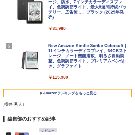
￥99
ージ、防水、7インチカラーディスプレ
イ、色調調節ライト、最大8週間持続バッ
￥3,200
【Amazon.co.jp限定】 HP ノートパソコ
テリー、広告無し、ブラック (2025年発
ン 15-fd 15.6インチ 16GBメモリ 512GB
売)
FM TOWNS ハイパー・カタログ: 本体ハ
SSD インテル Core 5
ードウェア・市販ソフトウェアのパーフ
Windows版 | Minecraft (マインクラフ
￥31,980
ェクトリストと最新エミュレータ紹介
ト): Java & Bedrock Edition | オンライ
￥129,800
ンコード版
￥1,600
New Amazon Kindle Scribe Colorsoft |
￥3,600
FMV ノートパソコン WE1-K3 (MS 365 P
11インチカラーディスプレイ、64GBスト
ersonal/Copilotキー搭載/Win 11/15.6型/
レージ、ノート機能搭載、明るさ自動調
Core i5/16GB/SSD 512GB/ホワイト) FM
整、色調調節ライト、プレミアムペン付
VWK3E15W_AZ
き、グラファイト
￥139,880
￥115,980
Amazonランキングをもっと見る
（樽井 秀人）
編集部のおすすめ記事
レビュー