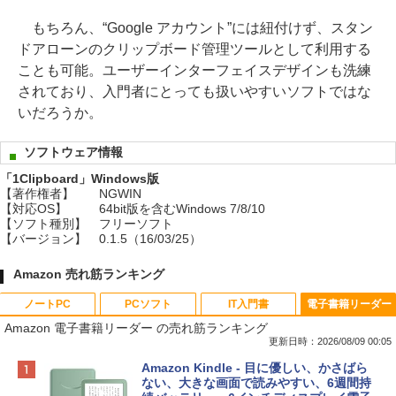
もちろん、“Google アカウント”には紐付けず、スタン
ドアローンのクリップボード管理ツールとして利用する
ことも可能。ユーザーインターフェイスデザインも洗練
されており、入門者にとっても扱いやすいソフトではな
いだろうか。
ソフトウェア情報
「1Clipboard」Windows版
【著作権者】
NGWIN
【対応OS】
64bit版を含むWindows 7/8/10
【ソフト種別】
フリーソフト
【バージョン】
0.1.5（16/03/25）
Amazon 売れ筋ランキング
ノートPC
PCソフト
IT入門書
電子書籍リーダー
Amazon 電子書籍リーダー の売れ筋ランキング
更新日時：2026/08/09 00:05
Apple 2026 MacBook Neo A18 Proチッ
Robloxギフトカード - 800 Robux 【限
生成AIパスポート公式テキスト 第４版
Amazon Kindle - 目に優しい、かさばら
プ搭載13インチノートブック：AIとAppl
定バーチャルアイテムを含む】 【オンラ
ない、大きな画面で読みやすい、6週間持