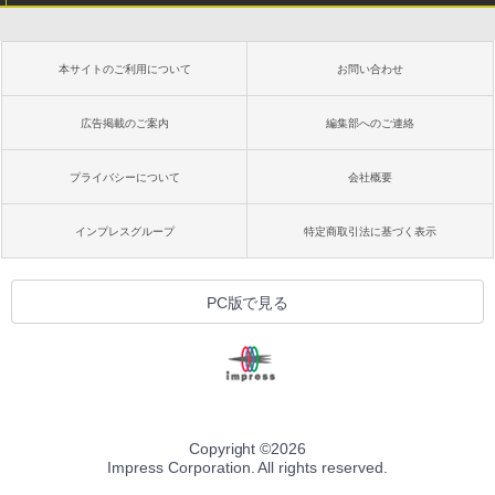
Kindle Paperwhite シグニチャーエディ
ション (32GB) 7インチディスプレイ、明
るさ自動調整、色調調節ライト、12週間
持続バッテリー、広告なし、メタリック
本サイトのご利用について
お問い合わせ
ブラック
￥27,980
広告掲載のご案内
編集部へのご連絡
プライバシーについて
会社概要
Amazon Kindle Colorsoft | 16GBストレ
ージ、防水、7インチカラーディスプレ
イ、色調調節ライト、最大8週間持続バッ
インプレスグループ
特定商取引法に基づく表示
テリー、広告無し、ブラック (2025年発
売)
￥31,980
PC版で見る
New Amazon Kindle Scribe Colorsoft |
11インチカラーディスプレイ、64GBスト
レージ、ノート機能搭載、明るさ自動調
整、色調調節ライト、プレミアムペン付
き、グラファイト
Copyright ©
2026
Impress Corporation. All rights reserved.
￥115,980