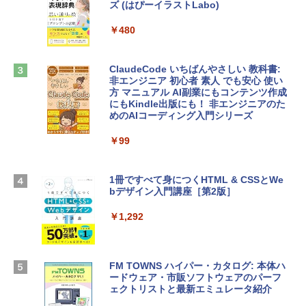
ズ (はぴーイラストLabo)
定バーチャルアイテムを含む】 【オンラ
インゲームコード】 ロブロックス |オン
tomtoc 360°保護 15.6 16インチ パソコ
ラインコード版
￥480
ンケース Dell NEC Lavie ASUS HP dyna
book Lenovo対応
￥1,600
ClaudeCode いちばんやさしい 教科書:
￥2,952
非エンジニア 初心者 素人 でも安心 使い
方 マニュアル AI副業にもコンテンツ作成
Microsoft Office Home & Business 202
にもKindle出版にも！ 非エンジニアのた
4(最新 永続版)|オンラインコード版|Wind
めのAIコーディング入門シリーズ
Apple 2026 MacBook Air M5チップ搭載
ows11、10/mac対応|PC2台
13インチノートブック：AIとApple Intell
igence、13.6インチLiquid Retinaディ
￥99
￥39,582
スプレイ、16GBユニファイドメモリ、1
TB SSDストレージ、12MPセンターフレ
ームカメラ、日本語キーボード、Touch I
1冊ですべて身につくHTML & CSSとWe
Robloxギフトカード - 2,000 Robux 【限
D - シルバー
bデザイン入門講座［第2版］
定バーチャルアイテムを含む】 【オンラ
インゲームコード】 ロブロックス | オン
￥261,414
ラインコード版
￥1,292
￥3,200
【Amazon.co.jp限定】 HP ノートパソコ
ン 15-fd 15.6インチ 16GBメモリ 512GB
FM TOWNS ハイパー・カタログ: 本体ハ
SSD インテル Core 5
ードウェア・市販ソフトウェアのパーフ
Windows版 | Minecraft (マインクラフ
ェクトリストと最新エミュレータ紹介
ト): Java & Bedrock Edition | オンライ
￥129,800
ンコード版