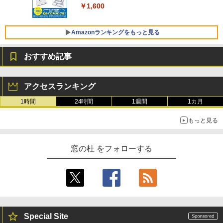
￥1,600
￥3,600
FMV ノートパソコン WE1-K3 (MS 365 P
ersonal/Copilotキー搭載/Win 11/15.6型/
Amazonランキングをもっと見る
Core i5/16GB/SSD 512GB/ホワイト) FM
VWK3E15W_AZ
おすすめ記事
￥139,880
Amazon Kindle Paperwhite (16GB) 7イ
ンチディスプレイ、色調調節ライト、12
アクセスランキング
週間持続バッテリー、広告なし、ブラッ
ク
1時間
24時間
1週間
1カ月
￥22,980
もっと見る
Amazon Kindle - 目に優しい、かさばら
窓の杜 をフォローする
ない、大きな画面で読みやすい、6週間持
続バッテリー、6インチディスプレイ電子
書籍リーダー、ブラック、16GB、広告な
し
￥16,980
Special Site