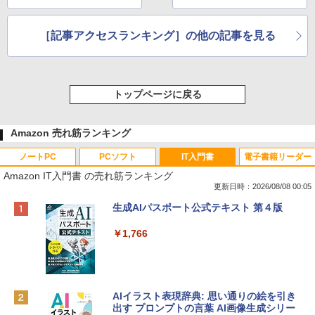
［記事アクセスランキング］の他の記事を見る
トップページに戻る
Amazon 売れ筋ランキング
ノートPC
PCソフト
IT入門書
電子書籍リーダー
Amazon IT入門書 の売れ筋ランキング
更新日時：2026/08/08 00:05
Apple 2026 MacBook Neo A18 Proチッ
Robloxギフトカード - 800 Robux 【限
生成AIパスポート公式テキスト 第４版
プ搭載13インチノートブック：AIとAppl
定バーチャルアイテムを含む】 【オンラ
e Intelligence、Liquid Retinaディスプ
インゲームコード】 ロブロックス | オン
￥1,766
レイ、8GBメモリ、512GB SSD、1080p
ラインコード版
FaceTime HDカメラ、Touch ID - インデ
ィゴ + 3年延長 AppleCare+ for 13インチ
￥1,300
MacBook Neo(A18 Pro)|ダウンロード版
AIイラスト表現辞典: 思い通りの絵を引き
￥162,598
出す プロンプトの言葉 AI画像生成シリー
Robloxギフトカード - 1000 Robux 【限