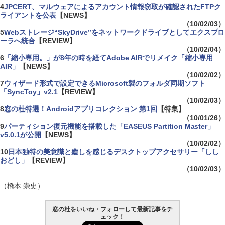
4
JPCERT、マルウェアによるアカウント情報窃取が確認されたFTPク
ライアントを公表
【NEWS】
（10/02/03）
5
Webストレージ“SkyDrive”をネットワークドライブとしてエクスプロ
ーラへ統合
【REVIEW】
（10/02/04）
6
「縮小専用。」が8年の時を経てAdobe AIRでリメイク「縮小専用
AIR」
【NEWS】
（10/02/02）
7
ウィザード形式で設定できるMicrosoft製のフォルダ同期ソフト
「SyncToy」v2.1
【REVIEW】
（10/02/03）
8
窓の杜特選！Androidアプリコレクション 第1回
【特集】
（10/01/26）
9
パーティション復元機能を搭載した「EASEUS Partition Master」
v5.0.1が公開
【NEWS】
（10/02/02）
10
日本独特の美意識と癒しを感じるデスクトップアクセサリー「しし
おどし」
【REVIEW】
（10/02/03）
（橋本 崇史）
窓の杜をいいね・フォローして最新記事をチ
ェック！