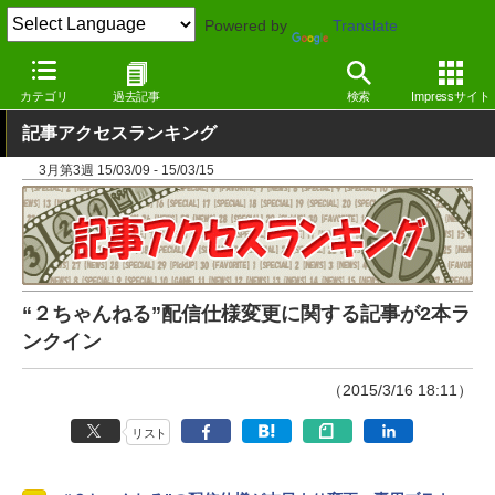
Powered by
Translate
窓の杜
その他の話題
トピック
その他
カテゴリ
過去記事
検索
Impressサイト
記事アクセスランキング
3月第3週 15/03/09 - 15/03/15
“２ちゃんねる”配信仕様変更に関する記事が2本ラ
ンクイン
（2015/3/16 18:11）
リスト