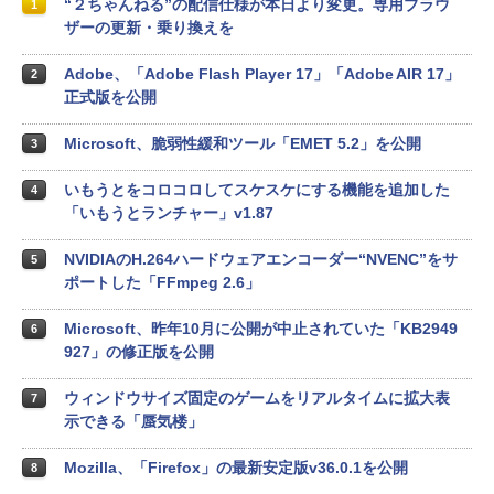
“２ちゃんねる”の配信仕様が本日より変更。専用ブラウ
1
ザーの更新・乗り換えを
Adobe、「Adobe Flash Player 17」「Adobe AIR 17」
2
正式版を公開
Microsoft、脆弱性緩和ツール「EMET 5.2」を公開
3
いもうとをコロコロしてスケスケにする機能を追加した
4
「いもうとランチャー」v1.87
NVIDIAのH.264ハードウェアエンコーダー“NVENC”をサ
5
ポートした「FFmpeg 2.6」
Microsoft、昨年10月に公開が中止されていた「KB2949
6
927」の修正版を公開
ウィンドウサイズ固定のゲームをリアルタイムに拡大表
7
示できる「蜃気楼」
Mozilla、「Firefox」の最新安定版v36.0.1を公開
8