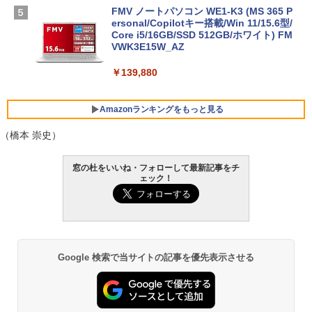
FMV ノートパソコン WE1-K3 (MS 365 P
ersonal/Copilotキー搭載/Win 11/15.6型/
Core i5/16GB/SSD 512GB/ホワイト) FM
VWK3E15W_AZ
￥139,880
Amazonランキングをもっと見る
（橋本 崇史）
Robloxギフトカード - 800 Robux 【限
生成AIパスポート公式テキスト 第４版
Amazon Kindle Paperwhite (16GB) 7イ
窓の杜をいいね・フォローして最新記事をチ
定バーチャルアイテムを含む】 【オンラ
ンチディスプレイ、色調調節ライト、12
ェック！
インゲームコード】 ロブロックス | オン
週間持続バッテリー、広告なし、ブラッ
￥1,766
ラインコード版
ク
￥1,300
￥22,980
AIイラスト表現辞典: 思い通りの絵を引き
Google 検索で当サイトの記事を優先表示させる
出す プロンプトの言葉 AI画像生成シリー
Microsoft Office Home & Business 202
Amazon Kindle - 目に優しい、かさばら
ズ (はぴーイラストLabo)
4(最新 永続版)|オンラインコード版|Wind
ない、大きな画面で読みやすい、6週間持
ows11、10/mac対応|PC2台
続バッテリー、6インチディスプレイ電子
書籍リーダー、ブラック、16GB、広告な
￥480