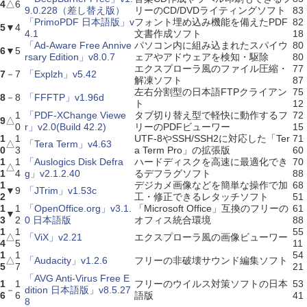
4
△
6
9.0.228（差し替え版）
リーのCD/DVDライティングソフト
83
「PrimoPDF 日本語版」v
フォント埋め込み機能を備えたPDF
82
5
▼
4
4.1
文書作成ソフト
18
「Ad-Aware Free Annive
パソコン内に組み込まれたスパイウ
80
6
▼
5
rsary Edition」v8.0.7
ェアやアドウェアを検知・駆除
80
エクスプローラ風のファイル圧縮・
77
7
－
7
「Explzh」v5.42
解凍ソフト
87
左右分割型の日本語FTPクライアン
75
8
－
8
「FFFTP」v1.96d
ト
12
1
「PDF-XChange Viewe
タブ切り替え型で軽快に動作するフ
72
9
△
0
r」v2.0(Build 42.2)
リーのPDFビューワー
15
1
1
UTF-8やSSH/SSH2に対応した「Ter
71
△
「Tera Term」v4.63
0
3
a Term Pro」の拡張版
60
1
1
「Auslogics Disk Defra
ハードディスクを高速に最適化でき
70
△
1
4
g」v2.1.2.40
るデフラグソフト
88
1
デジカメ画像などを簡単な操作で加
68
▼
9
「JTrim」v1.53c
2
工・修正できるレタッチソフト
51
1
1
「OpenOffice.org」v3.1.
「Microsoft Office」互換のフリーの
61
▼
3
2
0 日本語版
オフィス統合環境
88
1
1
55
△
「ViX」v2.21
エクスプローラ風の画像ビューワー
4
5
11
1
1
54
△
「Audacity」v1.2.6
フリーの非破壊サウンド編集ソフト
5
7
21
「AVG Anti-Virus Free E
1
1
フリーのウイルス対策ソフトの日本
53
－
dition 日本語版」v8.5.27
6
6
語版
41
8