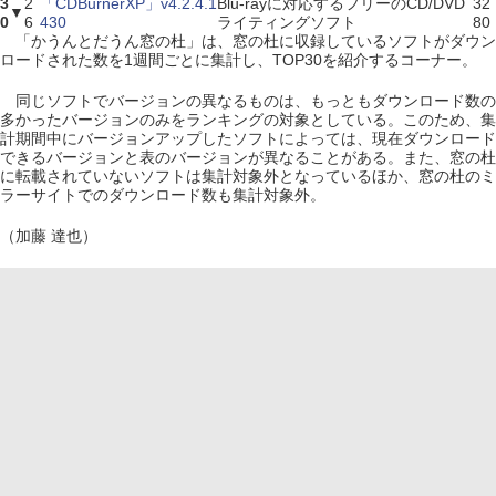
3
2
「CDBurnerXP」v4.2.4.1
Blu-rayに対応するフリーのCD/DVD
32
▼
0
6
430
ライティングソフト
80
「かうんとだうん窓の杜」は、窓の杜に収録しているソフトがダウン
ロードされた数を1週間ごとに集計し、TOP30を紹介するコーナー。
同じソフトでバージョンの異なるものは、もっともダウンロード数の
多かったバージョンのみをランキングの対象としている。このため、集
計期間中にバージョンアップしたソフトによっては、現在ダウンロード
できるバージョンと表のバージョンが異なることがある。また、窓の杜
に転載されていないソフトは集計対象外となっているほか、窓の杜のミ
ラーサイトでのダウンロード数も集計対象外。
（加藤 達也）