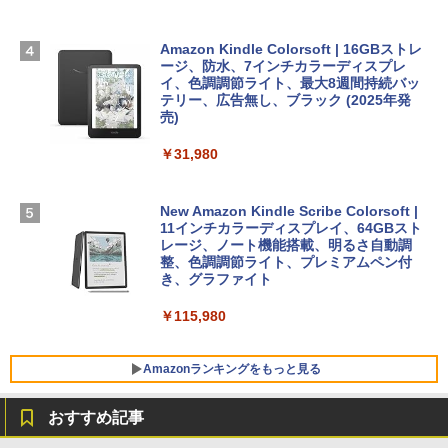
D - ミッドナイト
bデザイン入門講座［第2版］
定バーチャルアイテムを含む】 【オンラ
インゲームコード】 ロブロックス |オン
￥298,901
ラインコード版
Amazon Kindle Colorsoft | 16GBストレ
￥2,326
ージ、防水、7インチカラーディスプレ
イ、色調調節ライト、最大8週間持続バッ
￥1,600
【Amazon.co.jp限定】 HP ノートパソコ
テリー、広告無し、ブラック (2025年発
ン 15-fd 15.6インチ 16GBメモリ 512GB
売)
FM TOWNS ハイパー・カタログ: 本体ハ
SSD インテル Core 5
ードウェア・市販ソフトウェアのパーフ
Windows版 | Minecraft (マインクラフ
￥31,980
ェクトリストと最新エミュレータ紹介
ト): Java & Bedrock Edition | オンライ
￥129,800
ンコード版
￥1,600
New Amazon Kindle Scribe Colorsoft |
￥3,600
FMV ノートパソコン WE1-K3 (MS 365 P
11インチカラーディスプレイ、64GBスト
ersonal/Copilotキー搭載/Win 11/15.6型/
レージ、ノート機能搭載、明るさ自動調
Core i5/16GB/SSD 512GB/ホワイト) FM
整、色調調節ライト、プレミアムペン付
VWK3E15W_AZ
き、グラファイト
￥139,880
￥115,980
Amazonランキングをもっと見る
おすすめ記事