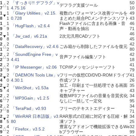
1
2
「すっきり!! デフラグ」v
50
△
デフラグ支援ツール
7
1
4.75.16
10
1
1
「Glary Utilities」v2.15.
複数のパフォーマンス改善ツールを
49
▼
8
1
0.728
まとめた統合PCメンテナンスソフト
43
1
1
Flashファイルに含まれる画像・音
46
－
「HugFlash」v2.6.4
9
9
声・動画を抽出
71
2
1
46
▼
「Jw_cad」v6.21a
2次元汎用CADソフト
0
8
45
2
2
42
△
「DataRecovery」v2.4.6
ごみ箱から削除したファイルを復元
1
2
80
2
2
「SoundEngine Free」v
42
△
音声ファイル編集ソフト
2
3
4.41
18
2
2
41
△
「IP Messenger」v2.06
TCP/IPメッセンジャーソフト
3
9
79
2
2
「DAEMON Tools Lite」v
フリーの仮想CD/DVD-ROMドライブ
41
▼
4
0
4.30.1
作成ソフト
26
2
2
加工・印刷まで一括処理できる画面
35
▼
「WinShot」v1.53a
5
4
キャプチャー
43
2
2
複数MP3ファイルの音量を音質劣化
34
△
「MP3Gain」v1.2.5
6
7
なしに一括して一定化
95
2
2
34
△
「TeraPad」v0.93
フリーのテキストエディター
7
8
71
2
2
「WinRAR 日本語版」v3.
RAR形式の圧縮に対応する圧縮・解
34
▼
8
5
80
凍ソフト
25
2
4
豊富なアドオンで機能拡張できるWe
32
△
「Firefox」v3.5.2
9
2
bブラウザー
99