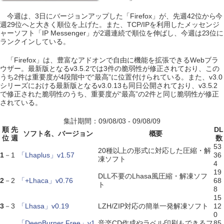
今週は、3日にバージョンアップした「Firefox」が、先週42位から今
週29位へと大きく順位を上げた。また、TCP/IPを利用したメッセンジ
ャーソフト「IP Messenger」が2週連続で順位を伸ばし、今週は23位に
ランクインしている。
「Firefox」は、豊富なアドオンで自由に機能を拡張できるWebブラ
ウザー。最新版となるv3.5.2では3件の脆弱性が修正されており、この
うち2件は重要度が4段階中で“最高”に位置付けられている。また、v3.0
シリーズにおける最新版となるv3.0.13も同日公開されており、v3.5.2
で修正された脆弱性のうち、重要度が“最高”の2件と同じ脆弱性が修正
されている。
集計期間：09/08/03 - 09/08/09
順
先
DL
ソフト名、バージョン
概要
位
週
数
53
20種以上の形式に対応した圧縮・解
1
－
1
「Lhaplus」v1.57
36
凍ソフト
4
19
DLL不要のLhasa風圧縮・解凍ソフ
2
－
2
「+Lhaca」v0.76
68
ト
8
15
3
－
3
「Lhasa」v0.19
LZH/ZIP対応の簡単一発解凍ソフト
12
0
「DeepBurner Free」v1.
音楽CD作成やラベル印刷もできるフ
85