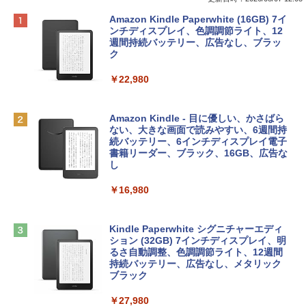
Apple 2026 MacBook Neo A18 Proチッ
Robloxギフトカード - 800 Robux 【限
生成AIパスポート公式テキスト 第４版
Amazon Kindle Paperwhite (16GB) 7イ
プ搭載13インチノートブック：AIとAppl
定バーチャルアイテムを含む】 【オンラ
ンチディスプレイ、色調調節ライト、12
e Intelligence、Liquid Retinaディスプ
インゲームコード】 ロブロックス | オン
週間持続バッテリー、広告なし、ブラッ
￥1,766
レイ、8GBメモリ、512GB SSD、1080p
ラインコード版
ク
FaceTime HDカメラ、Touch ID - インデ
ィゴ + 3年延長 AppleCare+ for 13インチ
￥1,300
￥22,980
MacBook Neo(A18 Pro)|ダウンロード版
AIイラスト表現辞典: 思い通りの絵を引き
￥162,598
出す プロンプトの言葉 AI画像生成シリー
Microsoft Office Home & Business 202
Amazon Kindle - 目に優しい、かさばら
ズ (はぴーイラストLabo)
4(最新 永続版)|オンラインコード版|Wind
ない、大きな画面で読みやすい、6週間持
ows11、10/mac対応|PC2台
続バッテリー、6インチディスプレイ電子
tomtoc 360°保護 15.6 16インチ パソコ
書籍リーダー、ブラック、16GB、広告な
￥480
ンケース Dell NEC Lavie ASUS HP dyna
し
￥39,582
book Lenovo対応
￥16,980
ClaudeCode いちばんやさしい 教科書:
￥2,952
非エンジニア 初心者 素人 でも安心 使い
Robloxギフトカード - 2,000 Robux 【限
方 マニュアル AI副業にもコンテンツ作成
定バーチャルアイテムを含む】 【オンラ
にもKindle出版にも！ 非エンジニアのた
インゲームコード】 ロブロックス | オン
Kindle Paperwhite シグニチャーエディ
めのAIコーディング入門シリーズ
Apple 2026 MacBook Air M5チップ搭載
ラインコード版
ション (32GB) 7インチディスプレイ、明
13インチノートブック：AIとApple Intell
るさ自動調整、色調調節ライト、12週間
igence、13.6インチLiquid Retinaディ
持続バッテリー、広告なし、メタリック
￥99
￥3,200
スプレイ、24GBユニファイドメモリ、1
ブラック
TB SSDストレージ、12MPセンターフレ
ームカメラ、日本語キーボード、Touch I
￥27,980
1冊ですべて身につくHTML & CSSとWe
Robloxギフトカード - 1000 Robux 【限