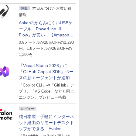
ど
本日みつけたお買い得
連載
情報
AnkerのからみにくいUSBケ
ーブル「PowerLine III
Flow」が安い！【Amazon暮
らし応援サマーSale】
0.9メートルが28％OFFの1,290
円。1,8メートルが26％OFFの
1,390円
「Visual Studio 2026」に
「GitHub Copilot SDK」ベー
スの新エージェントが追加
「Copilot CLI」や「GitHub」ア
プリ、「VS Code」などと同じ
エンジン、プレビュー搭載
レビュー
純日本製、手軽にインターネ
ット経由のリモートデスクト
ップができる「Avalon
remote」