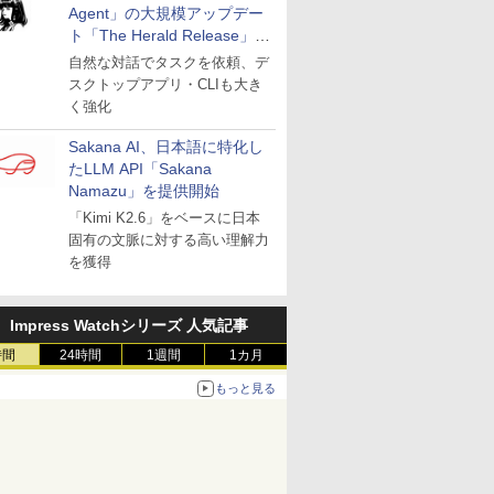
Agent」の大規模アップデー
ト「The Herald Release」が
公開
自然な対話でタスクを依頼、デ
スクトップアプリ・CLIも大き
く強化
Sakana AI、日本語に特化し
たLLM API「Sakana
Namazu」を提供開始
「Kimi K2.6」をベースに日本
固有の文脈に対する高い理解力
を獲得
Impress Watchシリーズ 人気記事
時間
24時間
1週間
1カ月
もっと見る