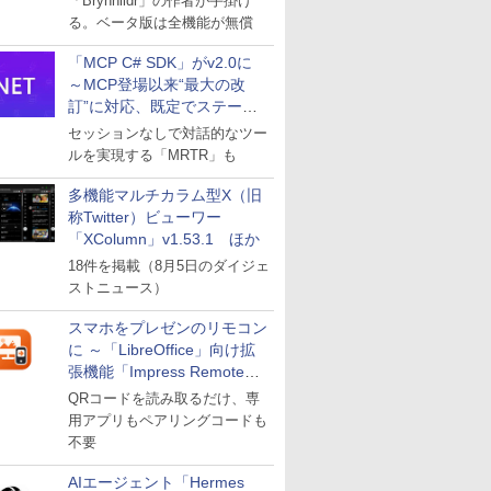
「Brynhildr」の作者が手掛け
る。ベータ版は全機能が無償
「MCP C# SDK」がv2.0に
～MCP登場以来“最大の改
訂”に対応、既定でステート
レスへ
セッションなしで対話的なツー
ルを実現する「MRTR」も
多機能マルチカラム型X（旧
称Twitter）ビューワー
「XColumn」v1.53.1 ほか
18件を掲載（8月5日のダイジェ
ストニュース）
スマホをプレゼンのリモコン
に ～「LibreOffice」向け拡
張機能「Impress Remote」
が公開
QRコードを読み取るだけ、専
用アプリもペアリングコードも
不要
AIエージェント「Hermes