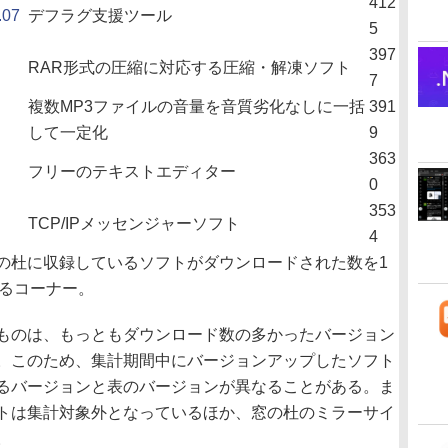
412
07
デフラグ支援ツール
5
397
RAR形式の圧縮に対応する圧縮・解凍ソフト
7
複数MP3ファイルの音量を音質劣化なしに一括
391
して一定化
9
363
フリーのテキストエディター
0
353
TCP/IPメッセンジャーソフト
4
杜に収録しているソフトがダウンロードされた数を1
するコーナー。
ものは、もっともダウンロード数の多かったバージョン
。このため、集計期間中にバージョンアップしたソフト
るバージョンと表のバージョンが異なることがある。ま
トは集計対象外となっているほか、窓の杜のミラーサイ
。