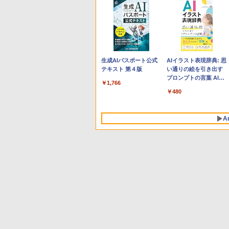
Apple 2026 MacBook
Robloxギフトカード -
生成AIパスポート公式
tomtoc 360°保護 15.6
Microsoft Office
AIイラスト表現辞典: 思
Neo A18 Proチップ搭
800 Robux 【限定バー
テキスト 第４版
16インチ パソコンケー
Home & Business
い通りの絵を引き出す
載13インチノートブッ
チャルアイテムを含
ス Dell NEC Lavie
2024(最新 永続版)|オン
プロンプトの言葉 AI画
￥1,766
ク：AIとApple
む】 【オンラインゲー
ASUS HP dynabook
ラインコード
像生成シリーズ (はぴー
￥137,800
￥1,300
￥2,952
￥39,582
￥480
Intelligenceのために設
ムコード】 ロブロック
Lenovo対応
版|Windows11、
イラストLabo)
計、Liquid Retinaディ
ス | オンラインコード
10/mac対応|PC2台
スプレイ、8GBユニフ
版
A
ァイドメモリ、512GB
SSDストレージ、
1080p FaceTime HDカ
メラ、Touch ID - イン
ディゴ
Amazon Kindle
Amazon Kindle - 目に