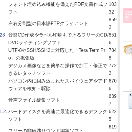
フォント埋め込み機能を備えたPDF文書作成ソ
103
フト
32
859
左右分割型の日本語FTPクライアント
2
28
音楽CD作成やラベル印刷もできるフリーのCD/
851
DVDライティングソフト
6
UTF-8やSSH/SSH2に対応した「Tera Term Pr
784
o」の拡張版
8
デジカメ画像などを簡単な操作で加工・修正で
772
きるレタッチソフト
2
パソコン内に組み込まれたスパイウェアやアド
670
ウェアを検知・駆除
6
639
音声ファイル編集ソフト
7
1.2.
ハードディスクを高速に最適化できるデフラグ
622
ソフト
5
619
フリーの非破壊サウンド編集ソフト