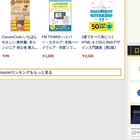
Apple 2026 MacBook
Robloxギフトカード -
ClaudeCode いちばん
【Amazon.co.jp限定】
Robloxギフトカード -
FM TOWNS ハイパ
FMV ノートパソコン
Microsoft Office Home
1冊ですべて身につく
Air M5チップ搭載13イ
2,000 Robux 【限定バ
やさしい 教科書: 非エ
HP ノートパソコン 15-
1000 Robux 【限定バ
ー・カタログ: 本体ハー
WE1-K3 (MS 365
2024(最新 永続版)|オンラ
HTML & CSSとWebデザ
ンチノートブック：AI
ーチャルアイテムを含
ンジニア 初心者 素人
fd 15.6インチ 16GBメ
ーチャルアイテムを含
ドウェア・市販ソフト
Personal/Copilotキー搭
インコード
イン入門講座［第2版］
とApple Intelligence、
む】 【オンラインゲー
でも安心 使い方 マニュ
モリ 512GB SSD イン
む】 【オンラインゲー
ウェアのパーフェクト
載/Win 11/15.6型/Core
版|Windows11、10/mac
￥314,800
￥3,200
￥99
￥129,800
￥1,600
￥1,600
￥119,800
￥37,224
￥2,326
13.6インチLiquid
ムコード】 ロブロック
アル AI副業にもコンテ
テル Core 5
ムコード】 ロブロック
リストと最新エミュレ
i5/16GB/SSD 512GB/ホ
対応|PC2台
Retinaディスプレイ、
ス | オンラインコード
ンツ作成にもKindle出
ス |オンラインコード版
ータ紹介
ワイト)
24GBユニファイドメモ
版
版にも！ 非エンジニア
FMVWK3E15W_AZ
mazonランキングをもっと見る
リ、1TB SSDストレー
のためのAIコーディン
ジ、12MPセンターフレ
グ入門シリーズ
ームカメラ、日本語キ
ーボード、Touch ID -
ミッドナイト
Kindle Paperwhite シ
Amazon Kindle
New Amazon Kindle