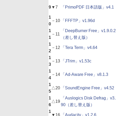
9
▼
7
「PrimoPDF 日本語版」v4.1
1
－
10
「FFFTP」v1.96d
0
1
「DeepBurner Free」v1.9.0.2
－
11
1
（差し替え版）
1
－
12
「Tera Term」v4.64
2
1
－
13
「JTrim」v1.53c
3
1
－
14
「Ad-Aware Free」v8.1.3
4
1
△
20
「SoundEngine Free」v4.52
5
1
「Auslogics Disk Defrag」v3.
△
19
6
90（差し替え版）
1
▼
16
「Audacity」v1.2.6