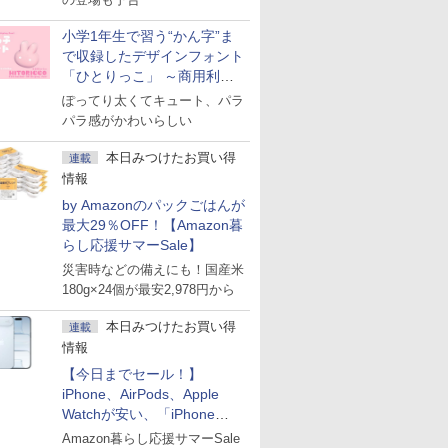
小学1年生で習う“かん字”ま
で収録したデザインフォント
「ひとりっこ」 ～商用利用
OK
ぽってり太くてキュート、パラ
パラ感がかわいらしい
本日みつけたお買い得
連載
情報
by Amazonのパックごはんが
最大29％OFF！【Amazon暮
らし応援サマーSale】
災害時などの備えにも！国産米
180g×24個が最安2,978円から
本日みつけたお買い得
連載
情報
【今日までセール！】
iPhone、AirPods、Apple
Watchが安い、「iPhone
Air」256GB版が139,800円な
Amazon暮らし応援サマーSale