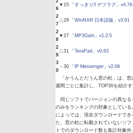
2
▼
15
「すっきり!! デフラグ」v4.76.
6
2
△
29
「WinRAR 日本語版」v3.91
7
2
▼
27
「MP3Gain」v1.2.5
8
2
△
31
「TeraPad」v0.93
9
3
－
30
「IP Messenger」v2.06
0
「かうんとだうん窓の杜」は、窓の
週間ごとに集計し、TOP30を紹介
同じソフトでバージョンの異なる
のみをランキングの対象としている
によっては、現在ダウンロードでき
た、窓の杜に転載されていないソフ
トでのダウンロード数も集計対象外