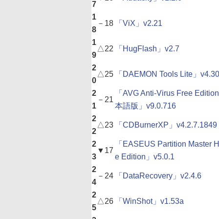
7
1
－
18
「ViX」v2.21
8
1
△
22
「HugFlash」v2.7
9
2
△
25
「DAEMON Tools Lite」v4.30
0
2
「AVG Anti-Virus Free Editio
－
21
1
本語版」v9.0.716
2
△
23
「CDBurnerXP」v4.2.7.1849
2
2
「EASEUS Partition Master 
▼
17
3
e Edition」v5.0.1
2
－
24
「DataRecovery」v2.4.6
4
2
△
26
「WinShot」v1.53a
5