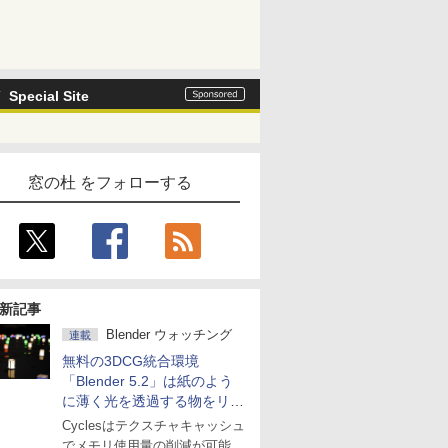
Special Site
窓の杜 をフォローする
新記事
Blender ウォッチング
連載
無料の3DCG統合環境
「Blender 5.2」は紙のよう
に薄く光を透過する物をリア
ルに表現
Cyclesはテクスチャキャッシュ
でメモリ使用量の削減が可能