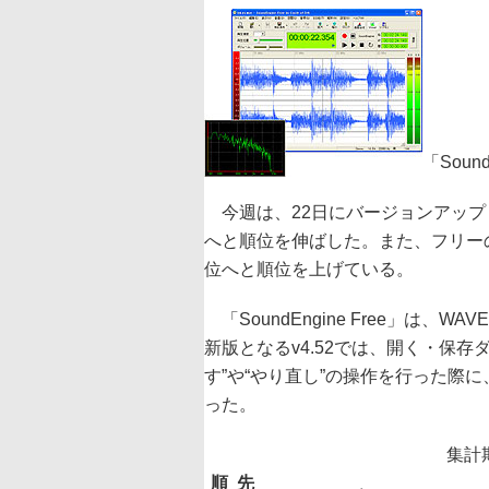
「Sound
今週は、22日にバージョンアップした「
へと順位を伸ばした。また、フリーの仮想
位へと順位を上げている。
「SoundEngine Free」は
新版となるv4.52では、開く・保存ダイ
す”や“やり直し”の操作を行った際
った。
集計期間
順
先