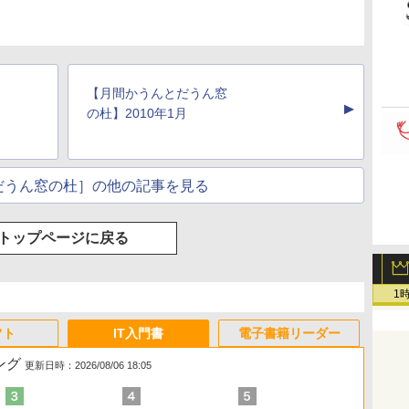
【月間かうんとだうん窓
▲
の杜】2010年1月
だうん窓の杜］の他の記事を見る
トップページに戻る
1
フト
IT入門書
電子書籍リーダー
ング
更新日時：2026/08/06 18:05