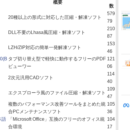
概要
数
579
20種以上の形式に対応した圧縮・解凍ソフト
79
210
DLL不要のLhasa風圧縮・解凍ソフト
87
153
LZH/ZIP対応の簡単一発解凍ソフト
46
0(B
タブ切り替え型で軽快に動作するフリーのPDF
121
ビューワー
06
114
2次元汎用CADソフト
40
109
エクスプローラ風のファイル圧縮・解凍ソフト
47
複数のパフォーマンス改善ツールをまとめた統
105
合PCメンテナンスソフト
36
日本語
「Microsoft Office」互換のフリーのオフィス統
104
合環境
17