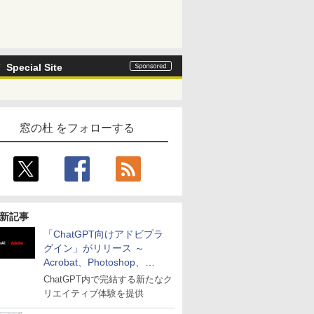
Special Site
窓の杜 をフォローする
新記事
「ChatGPT向けアドビプラ
グイン」がリリース ～
Acrobat、Photoshop、
Premiereなどの機能を1つの
ChatGPT内で完結する新たなク
プラグインに統合
リエイティブ体験を提供