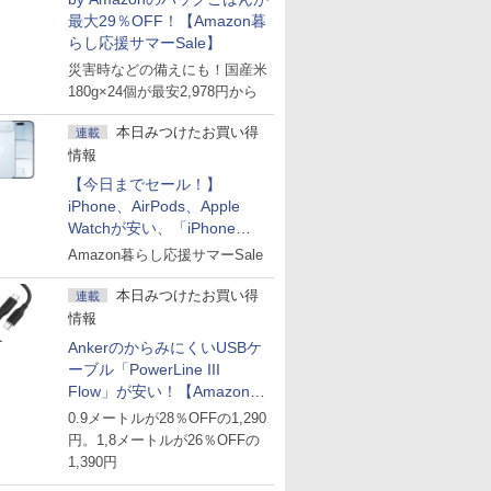
最大29％OFF！【Amazon暮
らし応援サマーSale】
災害時などの備えにも！国産米
180g×24個が最安2,978円から
本日みつけたお買い得
連載
情報
【今日までセール！】
iPhone、AirPods、Apple
Watchが安い、「iPhone
Air」256GB版が139,800円な
Amazon暮らし応援サマーSale
ど
本日みつけたお買い得
連載
情報
AnkerのからみにくいUSBケ
ーブル「PowerLine III
Flow」が安い！【Amazon暮
らし応援サマーSale】
0.9メートルが28％OFFの1,290
円。1,8メートルが26％OFFの
1,390円