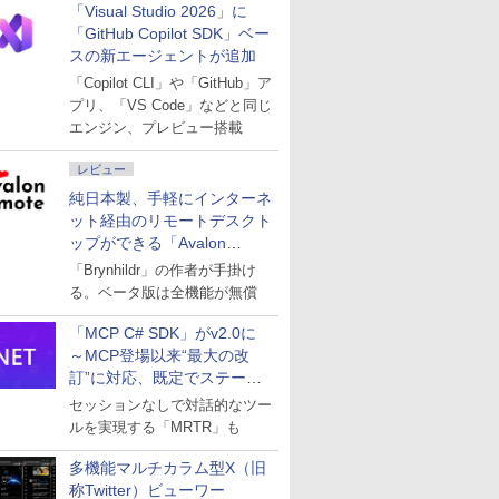
「Visual Studio 2026」に
「GitHub Copilot SDK」ベー
スの新エージェントが追加
「Copilot CLI」や「GitHub」ア
プリ、「VS Code」などと同じ
エンジン、プレビュー搭載
レビュー
純日本製、手軽にインターネ
ット経由のリモートデスクト
ップができる「Avalon
remote」
「Brynhildr」の作者が手掛け
る。ベータ版は全機能が無償
「MCP C# SDK」がv2.0に
～MCP登場以来“最大の改
訂”に対応、既定でステート
レスへ
セッションなしで対話的なツー
ルを実現する「MRTR」も
多機能マルチカラム型X（旧
称Twitter）ビューワー