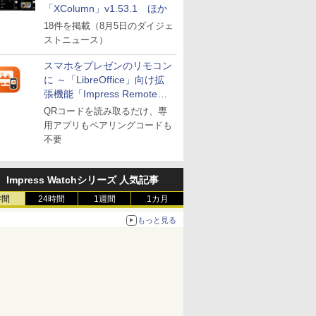
「XColumn」v1.53.1 ほか
18件を掲載（8月5日のダイジェ
ストニュース）
スマホをプレゼンのリモコン
に ～「LibreOffice」向け拡
張機能「Impress Remote」
が公開
QRコードを読み取るだけ、専
用アプリもペアリングコードも
不要
Impress Watchシリーズ 人気記事
時間
24時間
1週間
1カ月
もっと見る