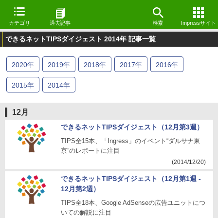
カテゴリ
過去記事
検索
Impressサイト
できるネットTIPSダイジェスト 2014年 記事一覧
2020
年
2019
年
2018
年
2017
年
2016
年
2015
年
2014
年
12月
できるネットTIPSダイジェスト（12月第3週）
TIPS全15本、「Ingress」のイベント“ダルサナ東
京”のレポートに注目
(2014/12/20)
できるネットTIPSダイジェスト（12月第1週 -
12月第2週）
TIPS全18本、Google AdSenseの広告ユニットにつ
いての解説に注目