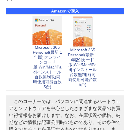
Amazonで購入
Microsoft 365
Microsoft 365
Personal(最新 1
Personal(最新 1
年版)|オンライ
年版)|カード
ンコード
版|Win/Mac/iPa
版|Win/Mac/iPa
d|インストール
d|インストール
台数無制限(同
台数無制限(同
時使用可能台数
時使用可能台数
5台)
5台)
このコーナーでは、パソコンに関連するハードウェ
アとソフトウェアを中心としたさまざまな製品のお買
い得情報をお届けします。なお、在庫状況や価格、納
期などの情報は記事公開時のものであり、その条件で
購入できることを保証するものではありません。ま