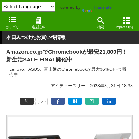
Powered by
Translate
窓の杜
システム・ファイル
ハードウェア
その他
カテゴリ
過去記事
検索
Impressサイト
本日みつけたお買い得情報
Amazon.co.jpでChromebookが最安21,800円！
新生活SALE FINAL開催中
Lenovo、ASUS、富士通のChromebookが最大36％OFFで販
売中
アイティースリー
2023年3月31日 18:38
リスト