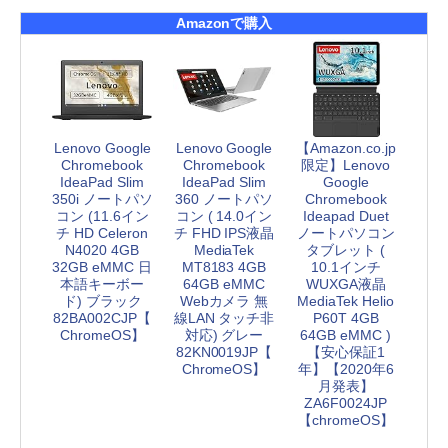
Amazonで購入
Lenovo Google
Lenovo Google
【Amazon.co.jp
Chromebook
Chromebook
限定】Lenovo
IdeaPad Slim
IdeaPad Slim
Google
350i ノートパソ
360 ノートパソ
Chromebook
コン (11.6イン
コン ( 14.0イン
Ideapad Duet
チ HD Celeron
チ FHD IPS液晶
ノートパソコン
N4020 4GB
MediaTek
タブレット (
32GB eMMC 日
MT8183 4GB
10.1インチ
本語キーボー
64GB eMMC
WUXGA液晶
ド) ブラック
Webカメラ 無
MediaTek Helio
82BA002CJP【
線LAN タッチ非
P60T 4GB
ChromeOS】
対応) グレー
64GB eMMC )
82KN0019JP【
【安心保証1
ChromeOS】
年】【2020年6
月発表】
ZA6F0024JP
【chromeOS】